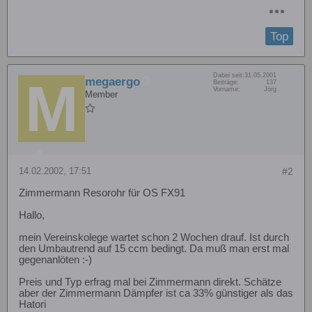
Top
Dabei seit:
31.05.2001
megaergo
Beiträge:
137
Vorname:
Jörg
Member
14.02.2002, 17:51
#2
Zimmermann Resorohr für OS FX91
Hallo,
mein Vereinskolege wartet schon 2 Wochen drauf. Ist durch
den Umbautrend auf 15 ccm bedingt. Da muß man erst mal
gegenanlöten :-)
Preis und Typ erfrag mal bei Zimmermann direkt. Schätze
aber der Zimmermann Dämpfer ist ca 33% günstiger als das
Hatori