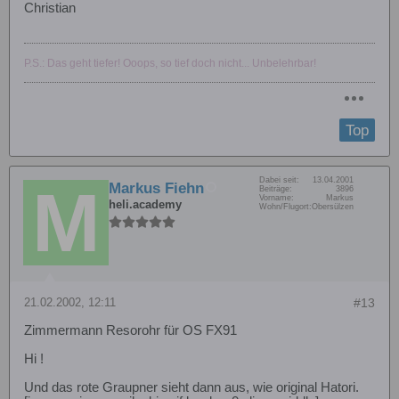
Christian
P.S.: Das geht tiefer! Ooops, so tief doch nicht... Unbelehrbar!
Top
Dabei seit:
13.04.2001
Markus Fiehn
Beiträge:
3896
Vorname:
Markus
heli.academy
Wohn/Flugort:
Obersülzen
21.02.2002, 12:11
#13
Zimmermann Resorohr für OS FX91
Hi !
Und das rote Graupner sieht dann aus, wie original Hatori.