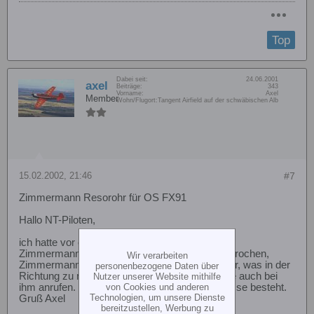
Top
Dabei seit:
24.06.2001
axel
Beiträge:
343
Vorname:
Axel
Member
Wohn/Flugort:
Tangent Airfield auf der schwäbischen Alb
15.02.2002, 21:46
#7
Zimmermann Resorohr für OS FX91
Hallo NT-Piloten,
ich hatte vor ein paar Wochen Kontakt mit Herr
Zimmermann und habe ihn auch darauf angesprochen,
Wir verarbeiten
Zimmermann-Dämpfer am NT. Er hat schon vor, was in der
personenbezogene Daten über
Richtung zu machen. Ich würde an Euere Stelle auch bei
Nutzer unserer Website mithilfe
ihm anrufen. Damit er merkt, dass mehr Interesse besteht.
von Cookies und anderen
Technologien, um unsere Dienste
Gruß Axel
bereitzustellen, Werbung zu