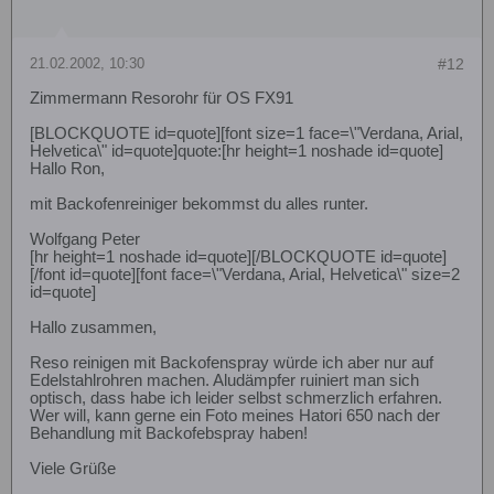
21.02.2002, 10:30
#12
Zimmermann Resorohr für OS FX91
[BLOCKQUOTE id=quote][font size=1 face=\"Verdana, Arial,
Helvetica\" id=quote]quote:[hr height=1 noshade id=quote]
Hallo Ron,
mit Backofenreiniger bekommst du alles runter.
Wolfgang Peter
[hr height=1 noshade id=quote][/BLOCKQUOTE id=quote]
[/font id=quote][font face=\"Verdana, Arial, Helvetica\" size=2
id=quote]
Hallo zusammen,
Reso reinigen mit Backofenspray würde ich aber nur auf
Edelstahlrohren machen. Aludämpfer ruiniert man sich
optisch, dass habe ich leider selbst schmerzlich erfahren.
Wer will, kann gerne ein Foto meines Hatori 650 nach der
Behandlung mit Backofebspray haben!
Viele Grüße