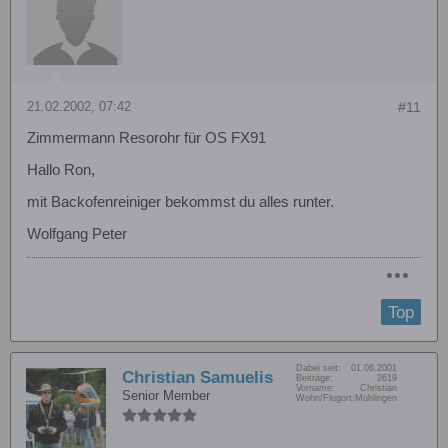
21.02.2002, 07:42
#11
Zimmermann Resorohr für OS FX91
Hallo Ron,
mit Backofenreiniger bekommst du alles runter.
Wolfgang Peter
Top
Dabei seit:
01.06.2001
Christian Samuelis
Beiträge:
2619
Vorname:
Christian
Senior Member
Wohn/Flugort:
Mühlingen