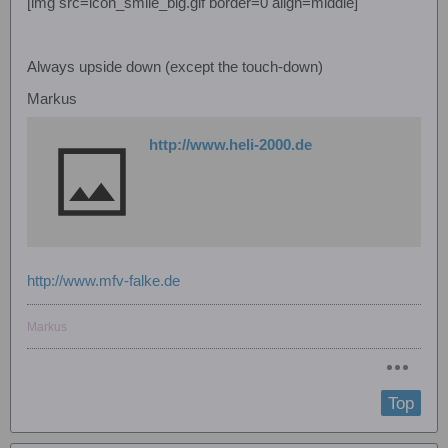
[img src=icon_smile_big.gif border=0 align=middle]
Always upside down (except the touch-down)
Markus
http://www.heli-2000.de
http://www.mfv-falke.de
Markus
Top