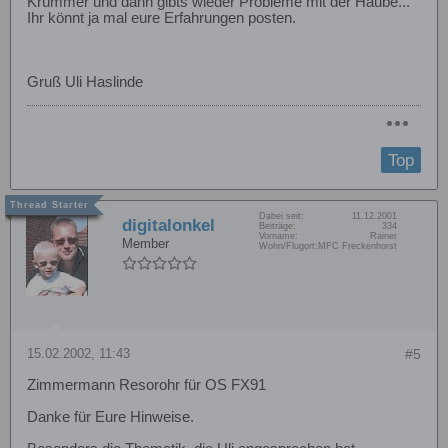
Krümmer und dann gibts wieder Probleme mit der Haube...
Ihr könnt ja mal eure Erfahrungen posten.
Gruß Uli Haslinde
Top
Dabei seit:
11.12.2001
digitalonkel
Beiträge:
334
Vorname:
Rainer
Member
Wohn/Flugort:
MFC Freckenhorst
15.02.2002, 11:43
#5
Zimmermann Resorohr für OS FX91
Danke für Eure Hinweise.