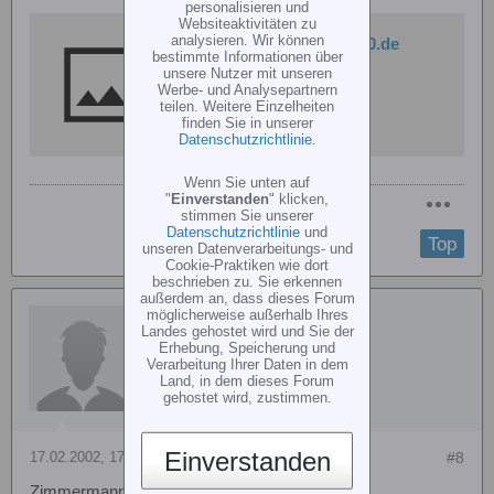
personalisieren und
Websiteaktivitäten zu
analysieren. Wir können
https://www.modellheli2000.de
bestimmte Informationen über
unsere Nutzer mit unseren
Werbe- und Analysepartnern
teilen. Weitere Einzelheiten
finden Sie in unserer
Datenschutzrichtlinie
.
Wenn Sie unten auf
"
Einverstanden
" klicken,
stimmen Sie unserer
Datenschutzrichtlinie
und
Top
unseren Datenverarbeitungs- und
Cookie-Praktiken wie dort
beschrieben zu. Sie erkennen
außerdem an, dass dieses Forum
Ron Sebastian
möglicherweise außerhalb Ihres
Landes gehostet wird und Sie der
Erhebung, Speicherung und
Verarbeitung Ihrer Daten in dem
Land, in dem dieses Forum
gehostet wird, zustimmen.
Einverstanden
17.02.2002, 17:30
#8
Zimmermann Resorohr für OS FX91