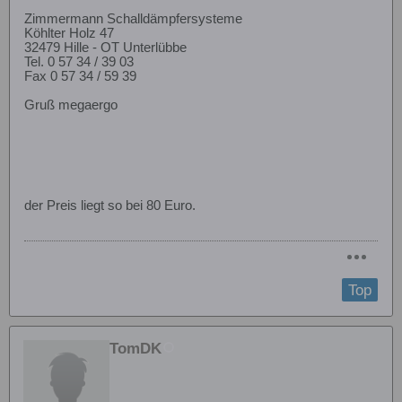
Zimmermann Schalldämpfersysteme
Köhlter Holz 47
32479 Hille - OT Unterlübbe
Tel. 0 57 34 / 39 03
Fax 0 57 34 / 59 39
Gruß megaergo
der Preis liegt so bei 80 Euro.
Top
TomDK