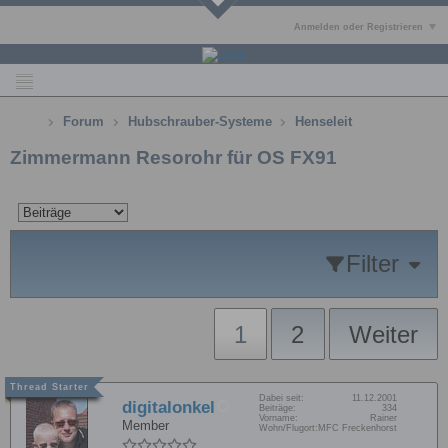
Anmelden oder Registrieren
Forum
Hubschrauber-Systeme
Henseleit
Zimmermann Resorohr für OS FX91
Filter
1
2
Weiter
Dabei seit:
11.12.2001
digitalonkel
Beiträge:
334
Vorname:
Rainer
Member
Wohn/Flugort:
MFC Freckenhorst