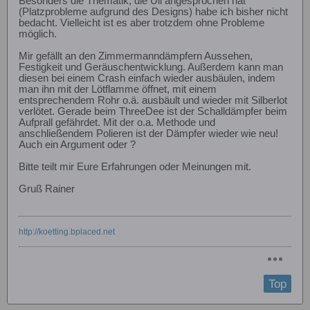
Besonders die Thematik, die Uli angesprochen hat
(Platzprobleme aufgrund des Designs) habe ich bisher nicht
bedacht. Vielleicht ist es aber trotzdem ohne Probleme
möglich.
Mir gefällt an den Zimmermanndämpfern Aussehen,
Festigkeit und Geräuschentwicklung. Außerdem kann man
diesen bei einem Crash einfach wieder ausbäulen, indem
man ihn mit der Lötflamme öffnet, mit einem
entsprechendem Rohr o.ä. ausbäult und wieder mit Silberlot
verlötet. Gerade beim ThreeDee ist der Schalldämpfer beim
Aufprall gefährdet. Mit der o.a. Methode und
anschließendem Polieren ist der Dämpfer wieder wie neu!
Auch ein Argument oder ?
Bitte teilt mir Eure Erfahrungen oder Meinungen mit.
Gruß Rainer
http://koetting.bplaced.net
Top