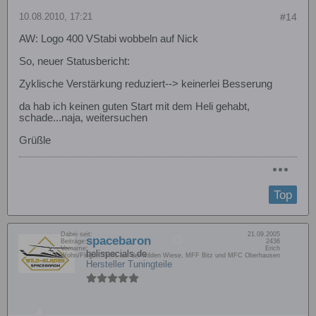
10.08.2010, 17:21
#14
AW: Logo 400 VStabi wobbeln auf Nick
So, neuer Statusbericht:
Zyklische Verstärkung reduziert--> keinerlei Besserung
da hab ich keinen guten Start mit dem Heli gehabt,
schade...naja, weitersuchen
Grüßle
Top
Dabei seit:
21.09.2005
spacebaron
Beiträge:
2436
Vorname:
Erich
helispecials.de
Wohn/Flugort:
Trofi, auf der wilden Wiese, MFF Bitz und MFC Oberhausen
Hersteller Tuningteile