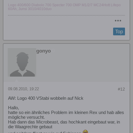
Logo 400/600 Diabolo 700 Specter 700 OMP M1/2/7 MC24Hott Lifepo
60Ah, Junsi 3010/4010duo
Top
gonyo
09.08.2010, 19:22
#12
AW: Logo 400 VStabi wobbeln auf Nick
Hallo,
hatte so ein ähnliches Problem im kleinen Rex und hab alles
mögliche versucht.
Hab dann das Microbeast, das hochkant eingebaut war, in
die Waagrechte gebaut