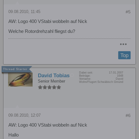
09.08.2010, 11:45
#5
AW: Logo 400 VStabi wobbeln auf Nick
Welche Rotordrehzahl fliegst du?
Top
Dabei seit:
17.01.2007
David Tobias
Beiträge:
1648
Vorname:
David
Senior Member
Wohn/Flugort:
Schwäbisch Gmünd
09.08.2010, 12:07
#6
AW: Logo 400 VStabi wobbeln auf Nick
Hallo