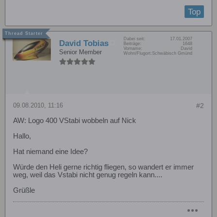
Top
Dabei seit:
17.01.2007
David Tobias
Beiträge:
1648
Vorname:
David
Senior Member
Wohn/Flugort:
Schwäbisch Gmünd
09.08.2010, 11:16
#2
AW: Logo 400 VStabi wobbeln auf Nick
Hallo,
Hat niemand eine Idee?
Würde den Heli gerne richtig fliegen, so wandert er immer
weg, weil das Vstabi nicht genug regeln kann....
Grüßle