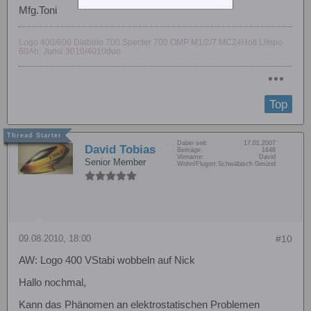
Mfg.Toni
Logo 400/600 Diabolo 700 Specter 700 OMP M1/2/7 MC24Hott Lifepo
60Ah, Junsi 3010/4010duo
Top
Dabei seit:
17.01.2007
David Tobias
Beiträge:
1648
Vorname:
David
Senior Member
Wohn/Flugort:
Schwäbisch Gmünd
09.08.2010, 18:00
#10
AW: Logo 400 VStabi wobbeln auf Nick
Hallo nochmal,
Kann das Phänomen an elektrostatischen Problemen