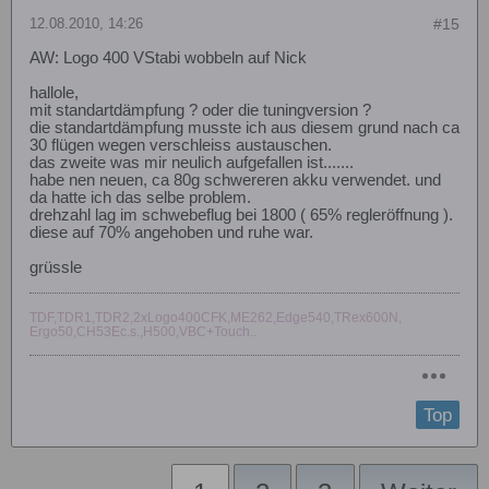
12.08.2010, 14:26
#15
AW: Logo 400 VStabi wobbeln auf Nick
hallole,
mit standartdämpfung ? oder die tuningversion ?
die standartdämpfung musste ich aus diesem grund nach ca
30 flügen wegen verschleiss austauschen.
das zweite was mir neulich aufgefallen ist.......
habe nen neuen, ca 80g schwereren akku verwendet. und
da hatte ich das selbe problem.
drehzahl lag im schwebeflug bei 1800 ( 65% regleröffnung ).
diese auf 70% angehoben und ruhe war.
grüssle
TDF,TDR1,TDR2,2xLogo400CFK,ME262,Edge540,TRex600N,
Ergo50,CH53Ec.s.,H500,VBC+Touch..
Top