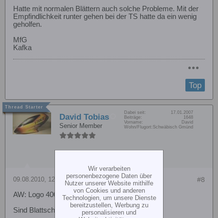
Hatte mit normalen Blättern auch solche Probleme. Mit der
Empfindlichkeit runter gehen bei der TS hatte da ein wenig
geholfen.
MfG
Kafka
Top
Dabei seit:
17.01.2007
David Tobias
Beiträge:
1648
Vorname:
David
Senior Member
Wohn/Flugort:
Schwäbisch Gmünd
Wir verarbeiten
personenbezogene Daten über
09.08.2010, 12:26
#8
Nutzer unserer Website mithilfe
von Cookies und anderen
AW: Logo 400 VStabi wobbeln auf Nick
Technologien, um unsere Dienste
bereitzustellen, Werbung zu
Sind Blattschmied Ultra FBL drauf.
personalisieren und