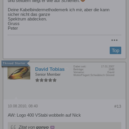
und seitdem fliegt er wie auf Schienen.
Deine Kabelbindermethodemerk ich mir, aber die kann
sicher nicht das ganze
Spektrum abdecken.
Gruss
Peter
Top
Dabei seit:
17.01.2007
David Tobias
Beiträge:
1648
Vorname:
David
Senior Member
Wohn/Flugort:
Schwäbisch Gmünd
10.08.2010, 08:40
#13
AW: Logo 400 VStabi wobbeln auf Nick
Zitat von
gonyo