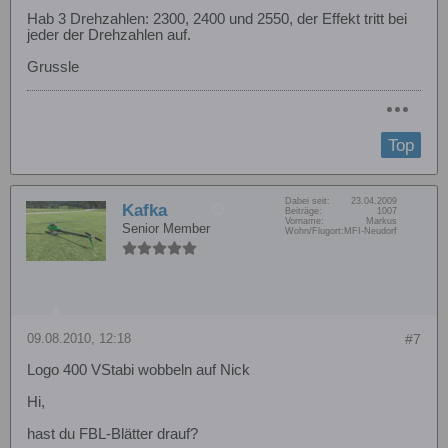
Hab 3 Drehzahlen: 2300, 2400 und 2550, der Effekt tritt bei
jeder der Drehzahlen auf.
Grussle
Top
Dabei seit:
23.04.2009
Kafka
Beiträge:
1007
Vorname:
Markus
Senior Member
Wohn/Flugort:
MFI-Neudorf
09.08.2010, 12:18
#7
Logo 400 VStabi wobbeln auf Nick
Hi,
hast du FBL-Blätter drauf?