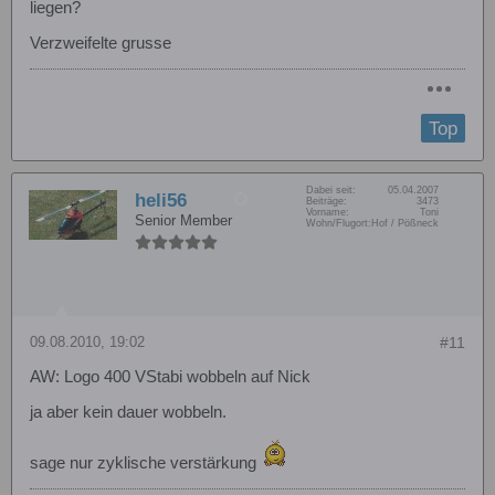
liegen?
Verzweifelte grusse
Top
Dabei seit:
05.04.2007
heli56
Beiträge:
3473
Vorname:
Toni
Senior Member
Wohn/Flugort:
Hof / Pößneck
09.08.2010, 19:02
#11
AW: Logo 400 VStabi wobbeln auf Nick
ja aber kein dauer wobbeln.
sage nur zyklische verstärkung