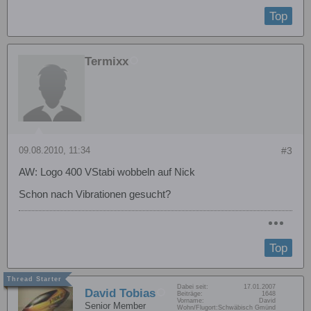
Top
Termixx
09.08.2010, 11:34
#3
AW: Logo 400 VStabi wobbeln auf Nick
Schon nach Vibrationen gesucht?
Top
Dabei seit:
17.01.2007
David Tobias
Beiträge:
1648
Vorname:
David
Senior Member
Wohn/Flugort:
Schwäbisch Gmünd