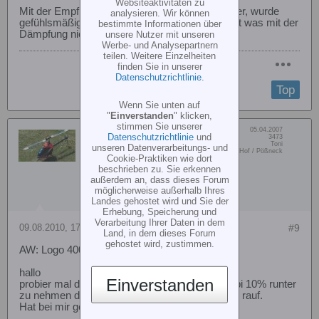
Websiteaktivitäten zu
Mit der Empfindlichkeit bin ich gestern erst runter, wurde
analysieren. Wir können
gefühlsmäßig schlechter. Meiner Meinung passt was mit der
bestimmte Informationen über
Dämpfung nicht.
unsere Nutzer mit unseren
Werbe- und Analysepartnern
teilen. Weitere Einzelheiten
finden Sie in unserer
Datenschutzrichtlinie
.
Top
Wenn Sie unten auf
"
Einverstanden
" klicken,
stimmen Sie unserer
Dabei seit:
05.04.2007
heli56
Datenschutzrichtlinie
und
Beiträge:
3473
Vorname:
Toni
unseren Datenverarbeitungs- und
Senior Member
Wohn/Flugort:
Hof / Pößneck
Cookie-Praktiken wie dort
beschrieben zu. Sie erkennen
außerdem an, dass dieses Forum
möglicherweise außerhalb Ihres
Landes gehostet wird und Sie der
Erhebung, Speicherung und
Verarbeitung Ihrer Daten in dem
09.08.2010, 17:25
#9
Land, in dem dieses Forum
gehostet wird, zustimmen.
AW: Logo 400 VStabi wobbeln auf Nick
hallo
Einverstanden
probier mal die zyklische Verstärkung im V-stabi 10% runter
zu nehmen dafür aber Wendigkeit wieder etwas rauf.
Hat bei mir geholfen