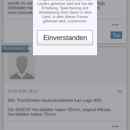
würde es von der länge her passen? hab keine logo
Landes gehostet wird und Sie der
400blätter hier sind leider beide im niemandsland
Erhebung, Speicherung und
Verarbeitung Ihrer Daten in dem
verschwunden ^^
Land, in dem dieses Forum
gehostet wird, zustimmen.
Top
Einverstanden
locker02
26.09.2010, 09:21
#4
AW: Trex600nitro heckrotorblaettet fuer Logo 400!
Die 600ESP Heckblätter haben 95mm, original Mikado
Heckblätter haben 75mm.