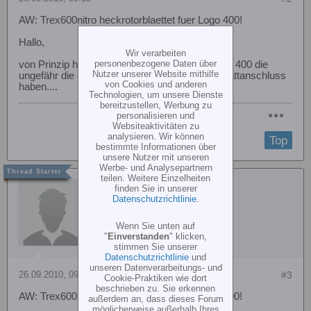
AW: Trex600nitro heckrotorblaettet fuer Logo 400!
Hallo,
Wir verarbeiten
personenbezogene Daten über
von Prinzip her gehen alle Heckblätter am Logo 400 die
Nutzer unserer Website mithilfe
ungefähr die gleiche Länge und den geichen Blattanschluss
von Cookies und anderen
haben....
Technologien, um unsere Dienste
bereitzustellen, Werbung zu
personalisieren und
Websiteaktivitäten zu
analysieren. Wir können
Top
bestimmte Informationen über
unsere Nutzer mit unseren
Werbe- und Analysepartnern
teilen. Weitere Einzelheiten
Linken98
finden Sie in unserer
Datenschutzrichtlinie
.
Wenn Sie unten auf
"
Einverstanden
" klicken,
stimmen Sie unserer
Datenschutzrichtlinie
und
unseren Datenverarbeitungs- und
26.09.2010, 09:16
#3
Cookie-Praktiken wie dort
beschrieben zu. Sie erkennen
AW: Trex600nitro heckrotorblaettet fuer Logo 400!
außerdem an, dass dieses Forum
möglicherweise außerhalb Ihres