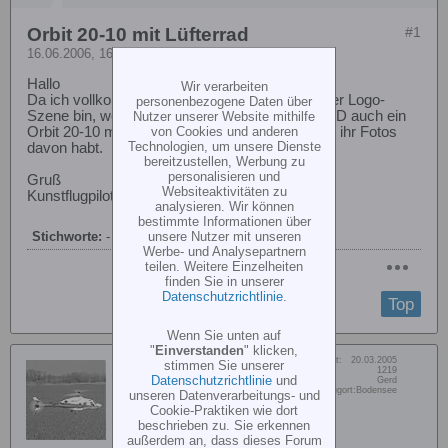
Orbit 20-10 mit Lüfterrad
#1
16.06.2006, 16:28
Hallo
Wir verarbeiten
Da ich vollkommen neu hier im Forum und in der Logo-
personenbezogene Daten über
Szene bin, wollte ich fragen, ob in den Logo10 3D auch ein
Nutzer unserer Website mithilfe
von Cookies und anderen
Orbit 20-10 mit Lüfterrad passt, und wenn ja, ob ihr Fotos
Technologien, um unsere Dienste
davon habt.
bereitzustellen, Werbung zu
personalisieren und
Gruß
Websiteaktivitäten zu
Kunstflugpilot
analysieren. Wir können
bestimmte Informationen über
unsere Nutzer mit unseren
Stichworte:
-
Werbe- und Analysepartnern
teilen. Weitere Einzelheiten
finden Sie in unserer
Datenschutzrichtlinie
.
Top
Wenn Sie unten auf
"
Einverstanden
" klicken,
Dabei seit:
20.03.2005
stimmen Sie unserer
GerdS
Beiträge:
1219
Datenschutzrichtlinie
und
Vorname:
Gerd
Senior Member
Wohn/Flugort:
Bodensee
unseren Datenverarbeitungs- und
Cookie-Praktiken wie dort
beschrieben zu. Sie erkennen
außerdem an, dass dieses Forum