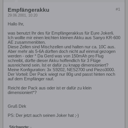
Empfängerakku
#1
29.06.2001, 10:20
Hallo Ihr,
was benutzt Ihr des für Empfängerakkus für Eure Jokerli.
Ich wollte mir einen leichten kleinen Akku aus Sanyo KR-600
AE zusammenlöten.
Diese Zellen sind Mischzellen und halten nur ca. 10C aus.
Aber mehr als 5-6A dürften doch nicht auf einmal gezogen
werden - oder * Da Gerd was von 150mAh pro Flug
schreibt, dürfte dieser Akku hoffendlich für 3 Flüge
ausreichend sein. Ist er dafür zu knapp dimensioniert?
Meine Konfiguration: 3x S9202, NES2700 und Piezo3000.
Der Vorteil: Der Pack wiegt nur 80g und passt hinten noch
auf dem Empfänger rauf.
Reicht der Pack aus oder ist er dafür zu klein
dimensioniert*?
Gruß Dirk
PS: Der jetzt auch seinen Joker hat ;-)
Stichworte:
-