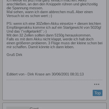
Ich werde es jetzt mal ganz einfach machen. Akku
anschließen, an den den Knüppeln rühren und gleichzeitig
die Spannung messen.
Mal sehen, wann ich dann abbrechen muß. Aber einen
Versuch ist es schon wert ;-)
PS: wenn ich eine 30Zellen-Akku einsetze + diesen leichten
Empfängerakku komme ich auf ein Startgewicht von 5020g!
Und das \"vollgetankt\" ;-)
Mit den 32 Zellen sollten dann 5150g herauskommen.
Falls es mit dem Akku nicht klappt, werde ich halt doch
einen größeren probieren. 3 Flüge muss der kleine schon bei
mir schaffen. Damit könnte ich dann leben.
Gruß Dirk
Editiert von - Dirk Krase am 30/06/2001 08:31:13
Top
Gast