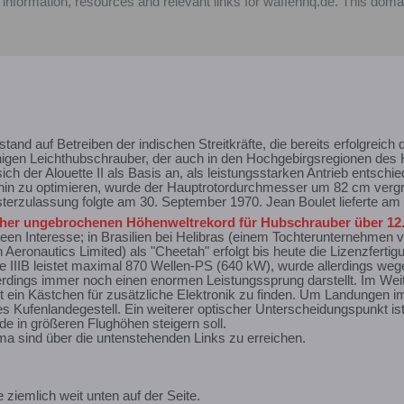
 information, resources and relevant links for waffenhq.de. This doma
nd auf Betreiben der indischen Streitkräfte, die bereits erfolgreich d
higen Leichthubschrauber, der auch in den Hochgebirgsregionen des 
ich der Alouette II als Basis an, als leistungsstarken Antrieb entschie
hin zu optimieren, wurde der Hauptrotordurchmesser um 82 cm vergr
erzulassung folgte am 30. September 1970. Jean Boulet lieferte am
her ungebrochenen Höhenweltrekord für Hubschrauber über 12
n Interesse; in Brasilien bei Helibras (einem Tochterunternehmen v
Aeronautics Limited) als "Cheetah" erfolgt bis heute die Lizenzfertig
e IIIB leistet maximal 870 Wellen-PS (640 kW), wurde allerdings w
erdings immer noch einen enormen Leistungssprung darstellt. Im Weite
st ein Kästchen für zusätzliche Elektronik zu finden. Um Landungen
 Kufenlandegestell. Ein weiterer optischer Unterscheidungspunkt ist 
de in größeren Flughöhen steigern soll.
a sind über die untenstehenden Links zu erreichen.
le ziemlich weit unten auf der Seite.