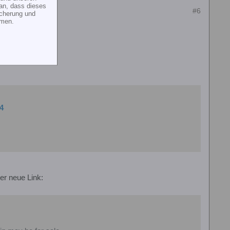
an, dass dieses
#6
icherung und
mmen.
4
der neue Link: