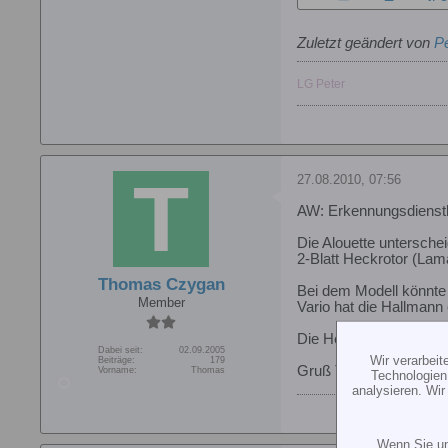
Zuletzt geändert von
Pe
LG Peter
27.08.2010, 07:56
AW: Erkennungsdienstl
Die Alouette untersche
2-Blatt Heckrotor (Lama
Thomas Czygan
Bei dem Modell könnte 
Member
Vario hat die Hallmann 
Die Heim Mechanik Komp
Dabei seit:
02.09.2005
Wir verarbei
Beiträge:
179
Gruß TC
Vorname:
Thomas
Technologien
analysieren. Wi
Wenn Sie un