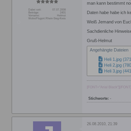
man kann bestimmt no
Dabei seit:
07.07.2008
Daten habe habe ich ke
Beiträge:
2401
Vorname:
Helmut
Wohn/Flugort:
Rhein-Sieg-Kreis
Weiß Jemand von Euch 
Sachdienliche Hinweise
Gruß-Helmut
Angehängte Dateien
Heli 1.jpg
(371
Heli 2.jpg
(780
Heli 3.jpg
(441
[FONT="Arial Black"][/FONT
Stichworte:
-
26.08.2010, 21:39