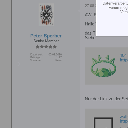
Datenverarbeit
27.08.2010, 10:41
Forum mögli
Vera
AW: Erkennungsdienstl
Hallo Thomas,
das Thema Alouette vs
Peter Sperber
Siehe:
Senior Member
Dabei seit:
05.01.2010
404
Beiträge:
1127
htt
Vorname:
Peter
Nur der Link zu der Sei
waff
htt