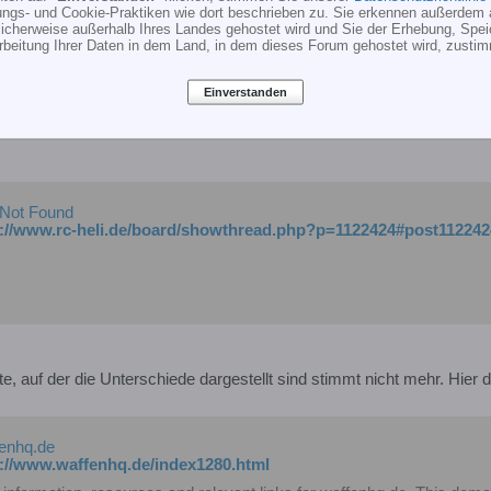
ungs- und Cookie-Praktiken wie dort beschrieben zu. Sie erkennen außerdem 
cherweise außerhalb Ihres Landes gehostet wird und Sie der Erhebung, Spe
rbeitung Ihrer Daten in dem Land, in dem dieses Forum gehostet wird, zusti
iche Hinweise gesucht!
Einverstanden
. Lama hatten wir schon mal.
 Not Found
p://www.rc-heli.de/board/showthread.php?p=1122424#post112242
te, auf der die Unterschiede dargestellt sind stimmt nicht mehr. Hier 
enhq.de
p://www.waffenhq.de/index1280.html