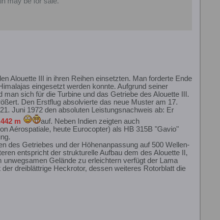
in may be for sale.
en Alouette III in ihren Reihen einsetzten. Man forderte Ende
Himalajas eingesetzt werden konnte. Aufgrund seiner
d man sich für die Turbine und das Getriebe des Alouette III.
ößert. Den Erstflug absolvierte das neue Muster am 17.
 21. Juni 1972 den absoluten Leistungsnachweis ab: Er
.442 m
auf. Neben Indien zeigten auch
on Aérospatiale, heute Eurocopter) als HB 315B "Gavio"
ung.
egen des Getriebes und der Höhenanpassung auf 500 Wellen-
ren entspricht der strukturelle Aufbau dem des Alouette II,
 im unwegsamen Gelände zu erleichtern verfügt der Lama
der dreiblättrige Heckrotor, dessen weiteres Rotorblatt die