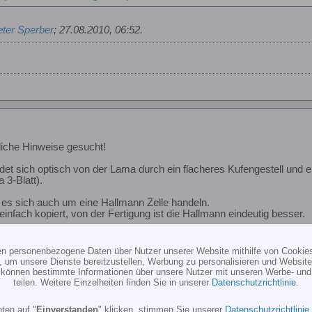
ter Sperber
;
27.08.2010, 06:52
.
iche Hinweise gesucht!
idet sich optisch von der Lama durch ein flacheres Kufengestell und 
 3-Blatt).
es sich auch um eine Hallmann Zelle handeln.
einfach kopiert, von der Fertigung ist die Hallmann eindeutig besser.
onenten sind kompatibel mit Vario, sodass auch eine Ersatzteilvers
ten personenbezogene Daten über Nutzer unserer Website mithilfe von Cookie
, um unsere Dienste bereitzustellen, Werbung zu personalisieren und Websitea
r können bestimmte Informationen über unsere Nutzer mit unseren Werbe- und
teilen. Weitere Einzelheiten finden Sie in unserer
Datenschutzrichtlinie
.
ten auf "
Einverstanden
" klicken, stimmen Sie unserer
Datenschutzrichtlinie