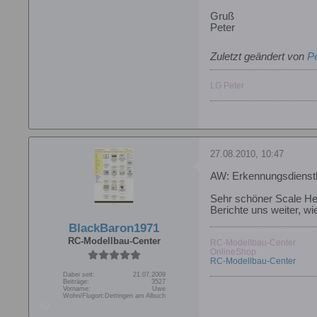
Gruß
Peter
Zuletzt geändert von
Pe
LG Peter
27.08.2010, 10:47
AW: Erkennungsdienstl
Sehr schöner Scale Heli
Berichte uns weiter, wie
BlackBaron1971
RC-Modellbau-Center
RC-Modellbau-Center
OnlineShop
RC-Modellbau-Center
Dabei seit:
21.07.2009
Beiträge:
3527
Vorname:
Uwe
Wohn/Flugort:
Dettingen am Albuch