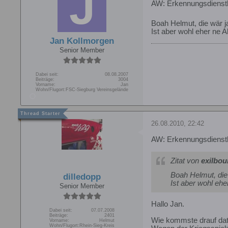
AW: Erkennungsdienstl
Boah Helmut, die wär j
Ist aber wohl eher ne Al
Jan Kollmorgen
Senior Member
Dabei seit:
08.08.2007
Beiträge:
3004
Vorname:
Jan
Wohn/Flugort:
FSC-Siegburg Vereinsgelände
26.08.2010, 22:42
AW: Erkennungsdienstl
Zitat von
exilbou
Boah Helmut, die
dilledopp
Ist aber wohl eher
Senior Member
Hallo Jan.
Dabei seit:
07.07.2008
Beiträge:
2401
Wie kommste drauf dat 
Vorname:
Helmut
Wohn/Flugort:
Rhein-Sieg-Kreis