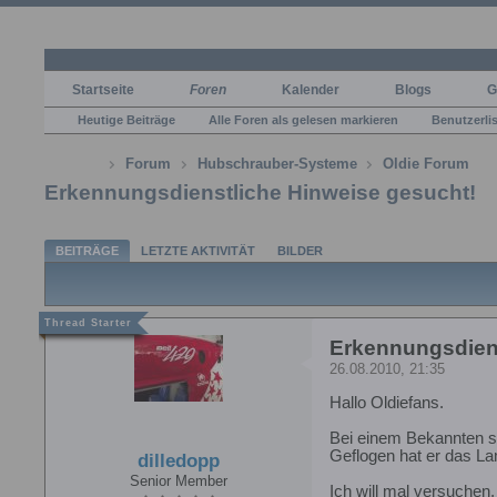
Startseite
Foren
Kalender
Blogs
G
Heutige Beiträge
Alle Foren als gelesen markieren
Benutzerli
Forum
Hubschrauber-Systeme
Oldie Forum
Erkennungsdienstliche Hinweise gesucht!
BEITRÄGE
LETZTE AKTIVITÄT
BILDER
Erkennungsdiens
26.08.2010, 21:35
Hallo Oldiefans.
Bei einem Bekannten s
Geflogen hat er das La
dilledopp
Senior Member
Ich will mal versuchen