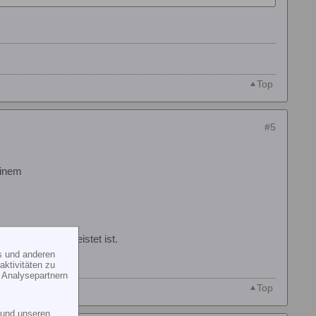
Top
#5
einem
orgung gewährleistet ist.
s und anderen
ktivitäten zu
 Analysepartnern
Top
und unseren