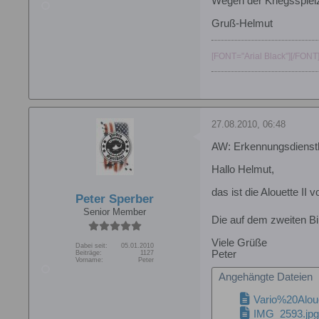
Wegen der Kriegsspiel
Gruß-Helmut
[FONT="Arial Black"][/FONT
27.08.2010, 06:48
AW: Erkennungsdienstl
Hallo Helmut,
das ist die Alouette II
Peter Sperber
Senior Member
Die auf dem zweiten Bi
Viele Grüße
Dabei seit:
05.01.2010
Peter
Beiträge:
1127
Vorname:
Peter
Angehängte Dateien
Vario%20Alou
IMG_2593.jp