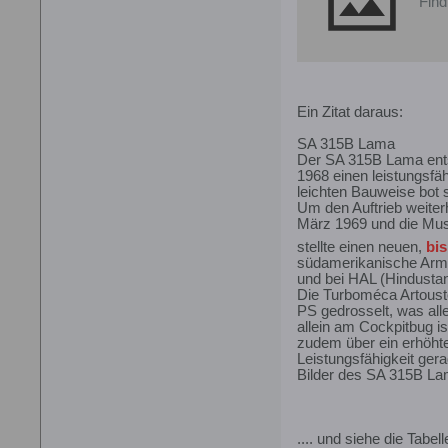
Find
Ein Zitat daraus:
SA 315B Lama
Der SA 315B Lama entsta
1968 einen leistungsfä
leichten Bauweise bot s
Um den Auftrieb weiter
März 1969 und die Must
stellte einen neuen,
bis
südamerikanische Armee
und bei HAL (Hindustan 
Die Turboméca Artoust
PS gedrosselt, was all
allein am Cockpitbug i
zudem über ein erhöhtes
Leistungsfähigkeit gera
Bilder des SA 315B Lam
.... und siehe die Tabel