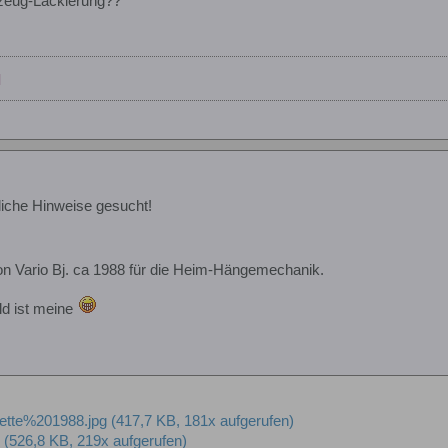
zeug-Lackierung??
]
iche Hinweise gesucht!
 von Vario Bj. ca 1988 für die Heim-Hängemechanik.
ld ist meine
ette%201988.jpg
(417,7 KB, 181x aufgerufen)
g
(526,8 KB, 219x aufgerufen)