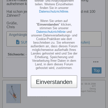
Zähne-Räder. Dürfte doch etwas mehr an Belastung
Werbe- und Analysepartnern
aufnehmen können...
teilen. Weitere Einzelheiten
finden Sie in unserer
Datenschutzrichtlinie
.
Hat schon jemand Erfahrung zum Hauptzahnrad mit 100
Zähnen?
Wenn Sie unten auf
Grüße,
"
Einverstanden
" klicken,
Chris
stimmen Sie unserer
Datenschutzrichtlinie
und
Angehängte Dateien
unseren Datenverarbeitungs- und
Cookie-Praktiken wie dort
SUNP0010.JPG
(267,1 KB, 29x aufgerufen)
beschrieben zu. Sie erkennen
außerdem an, dass dieses Forum
möglicherweise außerhalb Ihres
Landes gehostet wird und Sie der
Stichworte:
-
Erhebung, Speicherung und
Verarbeitung Ihrer Daten in dem
Land, in dem dieses Forum
gehostet wird, zustimmen.
Top
Einverstanden
Dabei seit:
08.04.2008
pfeiferl
Beiträge:
677
Vorname:
Georg
Member
Wohn/Flugort:
Salzburg