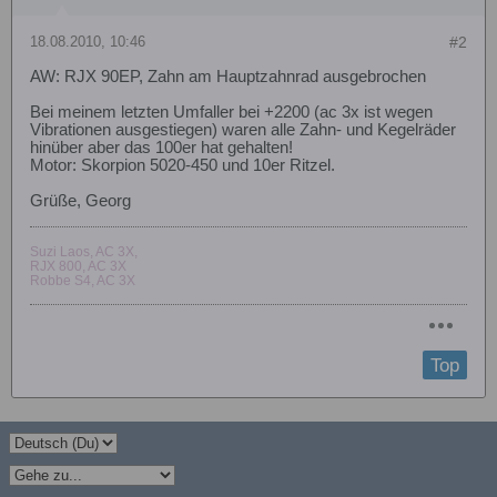
18.08.2010, 10:46
#2
AW: RJX 90EP, Zahn am Hauptzahnrad ausgebrochen
Bei meinem letzten Umfaller bei +2200 (ac 3x ist wegen
Vibrationen ausgestiegen) waren alle Zahn- und Kegelräder
hinüber aber das 100er hat gehalten!
Motor: Skorpion 5020-450 und 10er Ritzel.
Grüße, Georg
Suzi Laos, AC 3X,
RJX 800, AC 3X
Robbe S4, AC 3X
Top