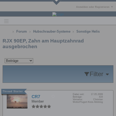
Anmelden oder Registrieren
Forum
Hubschrauber-Systeme
Sonstige Helis
RJX 90EP, Zahn am Hauptzahnrad
ausgebrochen
Filter
Dabei seit:
17.05.2009
CR7
Beiträge:
416
Vorname:
Christian
Member
Wohn/Flugort:
Kreis Altötting