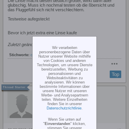
Die Linse macht diesen deutlich größer, wirkt dann aber
glubschig. Muss ich nochmal testen ob die ßbersicht und
das Fluggefühl sich nicht verschlechtern.
Testweise aufegsteckt
Bevor ich jetzt extra eine Linse kaufe
Zuletzt geändert von
Gast
;
22.08.2010, 16:55
.
Wir verarbeiten
personenbezogene Daten über
Stichworte:
conrad
,
fpv
,
quadro
Nutzer unserer Website mithilfe
von Cookies und anderen
Technologien, um unsere Dienste
bereitzustellen, Werbung zu
personalisieren und
Top
Websiteaktivitäten zu
analysieren. Wir können
bestimmte Informationen über
unsere Nutzer mit unseren
Nordlicht
Werbe- und Analysepartnern
teilen. Weitere Einzelheiten
finden Sie in unserer
Datenschutzrichtlinie
.
Wenn Sie unten auf
"
Einverstanden
" klicken,
stimmen Sie unserer