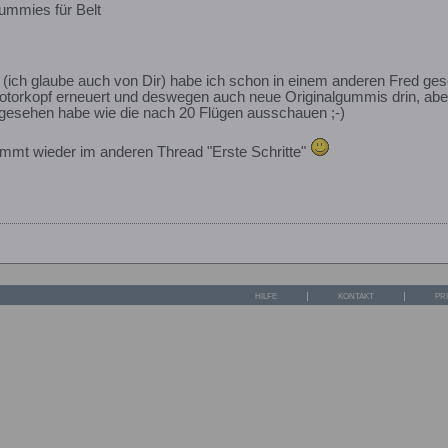
ummies für Belt
 (ich glaube auch von Dir) habe ich schon in einem anderen Fred g
otorkopf erneuert und deswegen auch neue Originalgummis drin, aber
esehen habe wie die nach 20 Flügen ausschauen ;-)
immt wieder im anderen Thread "Erste Schritte"
HILFE
KONTAKT
PR