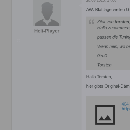
28.09.2010, 17:06
AW: Blattlagerwellen G
Zitat von
torsten
Hallo zusammen
Heli-Player
passen die Tuni
Wenn nein, wo be
Gruß
Torsten
Hallo Torsten,
hier gibts Original-Dä
404
htt