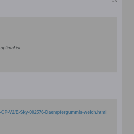
#3
ptimal ist.
elt-CP-V2/E-Sky-002576-Daempfergummis-weich.html