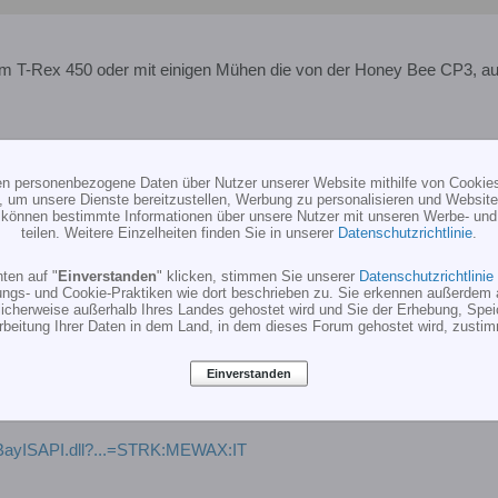
m T-Rex 450 oder mit einigen Mühen die von der Honey Bee CP3, au
ten personenbezogene Daten über Nutzer unserer Website mithilfe von Cookie
, um unsere Dienste bereitzustellen, Werbung zu personalisieren und Websitea
r können bestimmte Informationen über unsere Nutzer mit unseren Werbe- und
teilen. Weitere Einzelheiten finden Sie in unserer
Datenschutzrichtlinie
.
ummies für Belt
ten auf "
Einverstanden
" klicken, stimmen Sie unserer
Datenschutzrichtlinie
ungs- und Cookie-Praktiken wie dort beschrieben zu. Sie erkennen außerdem 
cherweise außerhalb Ihres Landes gehostet wird und Sie der Erhebung, Spe
ür meine Belt cp v2 die T-REX 450 Gummi´s gekauft
rbeitung Ihrer Daten in dem Land, in dem dieses Forum gehostet wird, zusti
e passen perfekt.
rei.
Einverstanden
/eBayISAPI.dll?...=STRK:MEWAX:IT