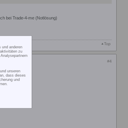
ch bei Trade-4-me (Notlösung)
Top
s und anderen
ktivitäten zu
 Analysepartnern
#4
und unseren
an, dass dieses
icherung und
mmen.