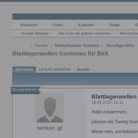
Startseite
Foren
Kalender
Blogs
G
Heutige Beiträge
Alle Foren als gelesen markieren
Benutzerli
Forum
Hubschrauber-Systeme
Sonstige Helis
Blattlagerwellen Gummies für Belt
BEITRÄGE
LETZTE AKTIVITÄT
BILDER
Blattlagerwellen
28.09.2010, 16:12
Hallo zusammen,
passen die Tuning Gum
torsten_gt
Wenn nein, wo bekomme 