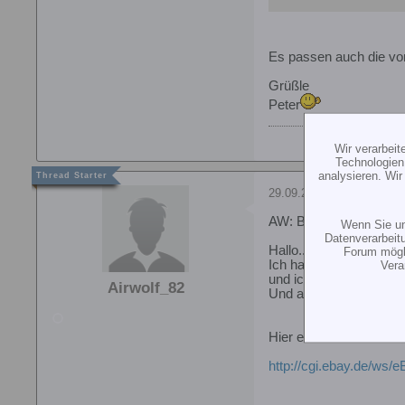
Es passen auch die vo
Grüßle
Peter
Wir verarbei
Technologien
analysieren. Wi
29.09.2010, 23:12
AW: Blattlagerwellen G
Wenn Sie un
Datenverarbeit
Hallo....
Forum mögli
Ich habe mir neulich f
Vera
und ich muss sagen, di
Airwolf_82
Und alles läuft einwandf
Hier ein link :
http://cgi.ebay.de/ws