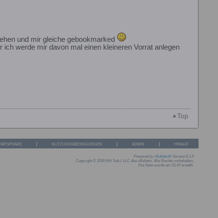
esehen und mir gleiche gebookmarked
 ich werde mir davon mal einen kleineren Vorrat anlegen
Top
IVATSPHÄRE
NUTZUNGSBEDINGUNGEN
ADMIN
HINAUF
Powered by
vBulletin®
Version 6.1.5
Copyright © 2026 MH Sub I, LLC dba vBulletin. Alle Rechte vorbehalten.
Die Seite wurde um 01:47 erstellt.