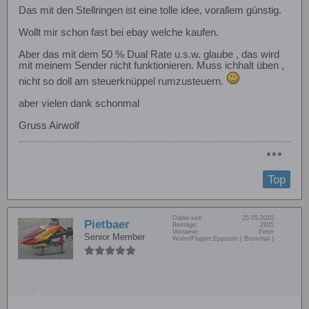
Das mit den Stellringen ist eine tolle idee, vorallem günstig.
Wollt mir schon fast bei ebay welche kaufen.
Aber das mit dem 50 % Dual Rate u.s.w. glaube , das wird
mit meinem Sender nicht funktionieren. Muss ichhalt üben ,
nicht so doll am steuerknüppel rumzusteuern.
aber vielen dank schonmal
Gruss Airwolf
Top
Dabei seit:
25.05.2010
Pietbaer
Beiträge:
2935
Vorname:
Peter
Senior Member
Wohn/Flugort:
Eppstein ( Bremthal )