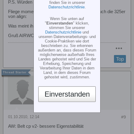
P.S. Würden längere Rotoblätter was bringen?
finden Sie in unserer
Datenschutzrichtlinie
.
Fliege momentan mit den 315er! Es gibt aber auch die 325er
von align:
Wenn Sie unten auf
"
Einverstanden
" klicken,
Was meint ihr?
stimmen Sie unserer
Datenschutzrichtlinie
und
Gruß AIRWOLF
unseren Datenverarbeitungs- und
Cookie-Praktiken wie dort
beschrieben zu. Sie erkennen
außerdem an, dass dieses Forum
möglicherweise außerhalb Ihres
Top
Landes gehostet wird und Sie der
Erhebung, Speicherung und
Verarbeitung Ihrer Daten in dem
Land, in dem dieses Forum
gehostet wird, zustimmen.
Heli-Player
Einverstanden
01.10.2010, 12:14
#9
AW: Belt cp v2- bessere Eigenstabilität