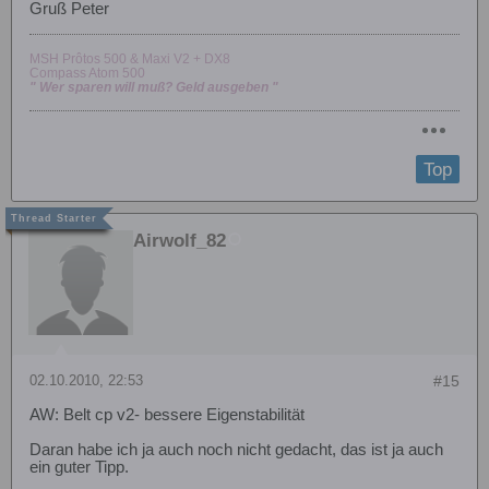
Gruß Peter
MSH Prôtos 500 & Maxi V2 + DX8
Compass Atom 500
" Wer sparen will muß? Geld ausgeben "
Top
Airwolf_82
02.10.2010, 22:53
#15
AW: Belt cp v2- bessere Eigenstabilität
Daran habe ich ja auch noch nicht gedacht, das ist ja auch
ein guter Tipp.