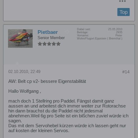
Top
Dabei seit:
25.05.2010
Pietbaer
Beiträge:
2935
Vorname:
Peter
Senior Member
Wohn/Flugort:
Eppstein ( Bremthal )
02.10.2010, 22:49
#14
AW: Belt cp v2- bessere Eigenstabilität
Hallo Wolfgang ,
mach doch 1 Stellring pro Paddel. Fängst damit ganz
aussen an und arbeitest dich immer weiter zur Rotorachse
hin dann brauchst du die Paddel nicht jedesmal
abnehmen.Weil 6g pro Seite ist ein bißchen zuviel würde ich
sagen.
Das mit dem Servohebel kürzen würde ich lassen geht nur
auf kosten der kleinen Servos.