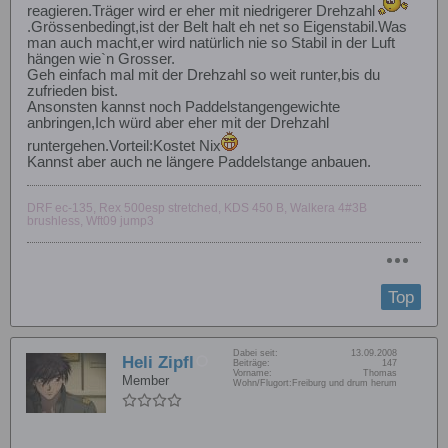
reagieren.Träger wird er eher mit niedrigerer Drehzahl
.Grössenbedingt,ist der Belt halt eh net so Eigenstabil.Was
man auch macht,er wird natürlich nie so Stabil in der Luft
hängen wie`n Grosser.
Geh einfach mal mit der Drehzahl so weit runter,bis du
zufrieden bist.
Ansonsten kannst noch Paddelstangengewichte
anbringen,Ich würd aber eher mit der Drehzahl
runtergehen.Vorteil:Kostet Nix
Kannst aber auch ne längere Paddelstange anbauen.
DRF ec-135, Rex 500esp stretched, KDS 450 B, Walkera 4#3B
brushless, Wft09 jump3
Top
Dabei seit:
13.09.2008
Heli Zipfl
Beiträge:
147
Vorname:
Thomas
Member
Wohn/Flugort:
Freiburg und drum herum