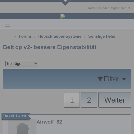
Anmelden oder Registrieren
Forum
Hubschrauber-Systeme
Sonstige Helis
Belt cp v2- bessere Eigenstabilität
Filter
1
2
Weiter
Airwolf_82