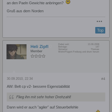
an den Paeln Gewichte anbringen?
Gruß aus dem Norden
Top
Dabei seit:
13.09.2008
Heli Zipfl
Beiträge:
147
Vorname:
Thomas
Member
Wohn/Flugort:
Freiburg und drum herum
30.09.2010, 22:34
#4
AW: Belt cp v2- bessere Eigenstabilität
Flieg ihn mit sehr hoher Drehzahl!
Dann wird er auch "agiler" auf Steuerbefehle