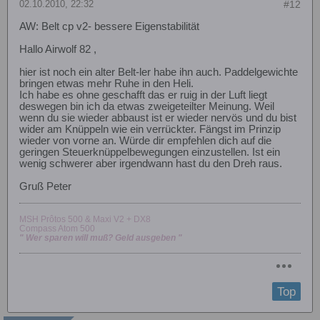
02.10.2010, 22:32
#12
AW: Belt cp v2- bessere Eigenstabilität
Hallo Airwolf 82 ,
hier ist noch ein alter Belt-ler habe ihn auch. Paddelgewichte
bringen etwas mehr Ruhe in den Heli.
Ich habe es ohne geschafft das er ruig in der Luft liegt
deswegen bin ich da etwas zweigeteilter Meinung. Weil
wenn du sie wieder abbaust ist er wieder nervös und du bist
wider am Knüppeln wie ein verrückter. Fängst im Prinzip
wieder von vorne an. Würde dir empfehlen dich auf die
geringen Steuerknüppelbewegungen einzustellen. Ist ein
wenig schwerer aber irgendwann hast du den Dreh raus.
Gruß Peter
MSH Prôtos 500 & Maxi V2 + DX8
Compass Atom 500
" Wer sparen will muß? Geld ausgeben "
Top