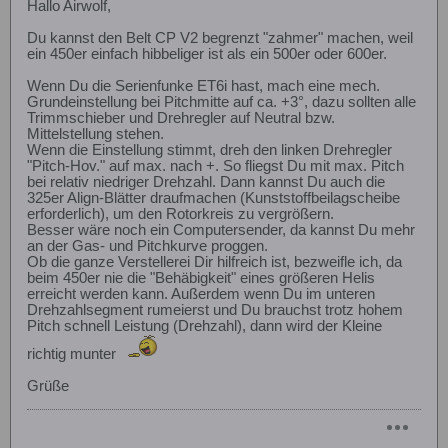
Hallo Airwolf,
Du kannst den Belt CP V2 begrenzt "zahmer" machen, weil
ein 450er einfach hibbeliger ist als ein 500er oder 600er.
Wenn Du die Serienfunke ET6i hast, mach eine mech.
Grundeinstellung bei Pitchmitte auf ca. +3°, dazu sollten alle
Trimmschieber und Drehregler auf Neutral bzw.
Mittelstellung stehen.
Wenn die Einstellung stimmt, dreh den linken Drehregler
"Pitch-Hov." auf max. nach +. So fliegst Du mit max. Pitch
bei relativ niedriger Drehzahl. Dann kannst Du auch die
325er Align-Blätter draufmachen (Kunststoffbeilagscheibe
erforderlich), um den Rotorkreis zu vergrößern.
Besser wäre noch ein Computersender, da kannst Du mehr
an der Gas- und Pitchkurve proggen.
Ob die ganze Verstellerei Dir hilfreich ist, bezweifle ich, da
beim 450er nie die "Behäbigkeit" eines größeren Helis
erreicht werden kann. Außerdem wenn Du im unteren
Drehzahlsegment rumeierst und Du brauchst trotz hohem
Pitch schnell Leistung (Drehzahl), dann wird der Kleine
richtig munter
Grüße