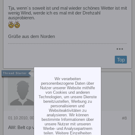
Tja, wenn´s soweit ist und mal wieder schönes Wetter ist mit
wenig Wind, werde ich es mal mit der Drehzahl
ausprobieren.
Grüße aus dem Norden
Top
Wir verarbeiten
Airwolf_82
personenbezogene Daten über
Nutzer unserer Website mithilfe
von Cookies und anderen
Technologien, um unsere Dienste
bereitzustellen, Werbung zu
personalisieren und
Websiteaktivitäten zu
analysieren. Wir können
01.10.2010, 00:01
#8
bestimmte Informationen über
unsere Nutzer mit unseren
AW: Belt cp v2- bessere Eigenstabilität
Werbe- und Analysepartnern
teilen. Weitere Einzelheiten