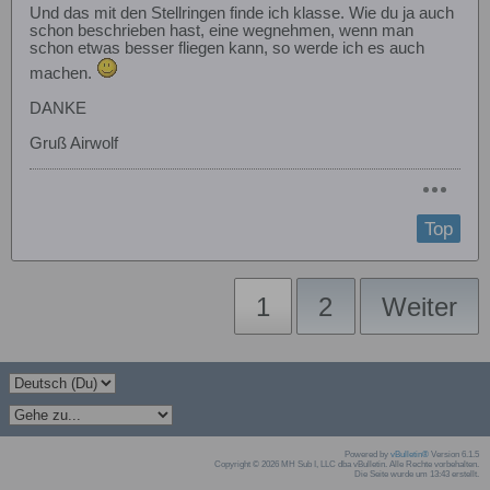
Und das mit den Stellringen finde ich klasse. Wie du ja auch
schon beschrieben hast, eine wegnehmen, wenn man
schon etwas besser fliegen kann, so werde ich es auch
machen.
DANKE
Gruß Airwolf
Top
1
2
Weiter
Powered by
vBulletin®
Version 6.1.5
Copyright © 2026 MH Sub I, LLC dba vBulletin. Alle Rechte vorbehalten.
Die Seite wurde um 13:43 erstellt.