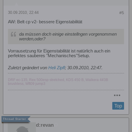
30.09.2010, 22:44
#5
AW: Belt cp v2- bessere Eigenstabilität
da müssen doch einige einstellngen vorgenommen
werden,oder?
Vorrausetzung für Eigenstabilität ist natürlich auch ein
perfektes sauberes "Mechanisches"Setup.
Zuletzt geändert von
Heli Zipfl
;
30.09.2010, 22:47
.
DRF ec-135, Rex 500esp stretched, KDS 450 B, Walkera 4#3B
brushless, Wft09 jump3
Top
d:revan