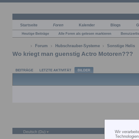
Startseite
Foren
Kalender
Blogs
G
Heutige Beiträge
Alle Foren als gelesen markieren
Benutzerli
Forum
Hubschrauber-Systeme
Sonstige Helis
Wo kriegt man guenstig Actro Motoren???
BEITRÄGE
LETZTE AKTIVITÄT
BILDER
Wir verarbei
Deutsch (Du)
Technologien