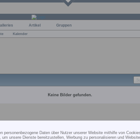
alleries
Artikel
Gruppen
ste
Kalender
Keine Bilder gefunden.
ten personenbezogene Daten über Nutzer unserer Website mithilfe von Cookie
HILFE
KONTAKT
PR
, um unsere Dienste bereitzustellen, Werbung zu personalisieren und Websitea