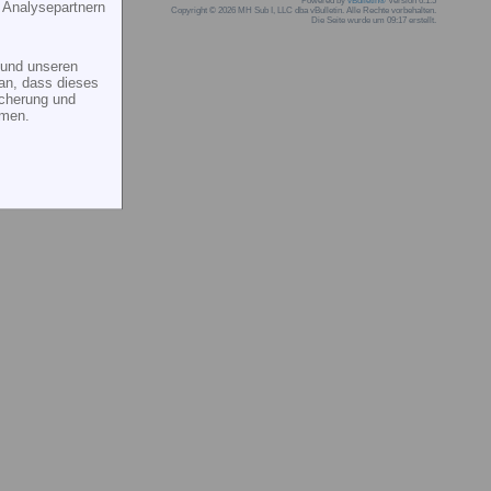
Powered by
vBulletin®
Version 6.1.5
 Analysepartnern
Copyright © 2026 MH Sub I, LLC dba vBulletin. Alle Rechte vorbehalten.
Die Seite wurde um 09:17 erstellt.
und unseren
an, dass dieses
icherung und
mmen.