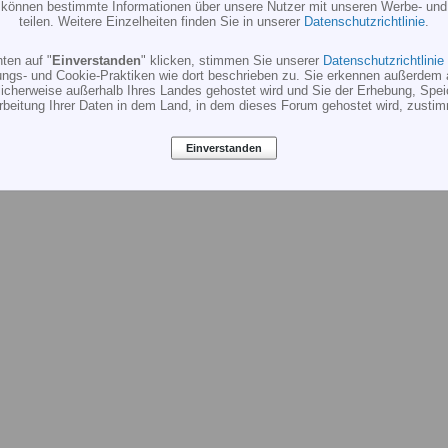
r können bestimmte Informationen über unsere Nutzer mit unseren Werbe- und
teilen. Weitere Einzelheiten finden Sie in unserer
Datenschutzrichtlinie
.
ten auf "
Einverstanden
" klicken, stimmen Sie unserer
Datenschutzrichtlinie
ungs- und Cookie-Praktiken wie dort beschrieben zu. Sie erkennen außerdem 
cherweise außerhalb Ihres Landes gehostet wird und Sie der Erhebung, Spe
rbeitung Ihrer Daten in dem Land, in dem dieses Forum gehostet wird, zusti
Einverstanden