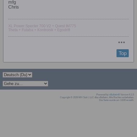
mfg
Chris
XL Power Specter 700 V2 + Quest IM775
Theta + Futaba + Kontronik + Egodrift
Top
Powered by
vBulletin®
Version 6.1.5
Copyright © 2026 MH Sub I, LLC dba vBulletin. Alle Rechte vorbehalten.
Die Seite wurde um 13:00 erstellt.