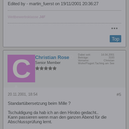
Edited by - martin_fuerst on 19/11/2001 20:36:27
Wettbewerbsklasse
J4F
Top
Dabei seit:
14.04.2001
Christian Rose
Beiträge:
3193
Vorname:
Christian
Senior Member
Wohn/Flugort:
Taching am See
20.11.2001, 18:54
#5
Standartübersetzung beim Mille ?
Tschuldigung da hab ich an den Hirobo gedacht..
Kann passieren wenn man den ganzen Abend für die
Abschlussprüfung lernt.