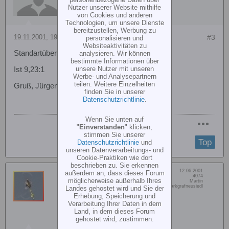
Nutzer unserer Website mithilfe
von Cookies und anderen
Technologien, um unsere Dienste
bereitzustellen, Werbung zu
19.11.2001, 19:27
#3
personalisieren und
Websiteaktivitäten zu
Standartübersetzung beim Mille ?
analysieren. Wir können
bestimmte Informationen über
unsere Nutzer mit unseren
Ist 9,23:1
Werbe- und Analysepartnern
teilen. Weitere Einzelheiten
Gruß, Jürgen
finden Sie in unserer
Datenschutzrichtlinie
.
Wenn Sie unten auf
"
Einverstanden
" klicken,
stimmen Sie unserer
Top
Datenschutzrichtlinie
und
unseren Datenverarbeitungs- und
Cookie-Praktiken wie dort
beschrieben zu. Sie erkennen
Dabei seit:
12.06.2001
außerdem an, dass dieses Forum
martin_fuerst
Beiträge:
4074
möglicherweise außerhalb Ihres
Vorname:
Martin
RC-Heli TEAM
Wohn/Flugort:
Wolkersdorf/Wien/Markgrafneusiedl
Landes gehostet wird und Sie der
Erhebung, Speicherung und
Verarbeitung Ihrer Daten in dem
Land, in dem dieses Forum
gehostet wird, zustimmen.