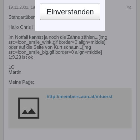
19.11.2001, 19:34
#4
Einverstanden
Standartübersetzung beim Mille ?
Hallo Chris !
Im Notfall kannst ja noch die Zähne zählen...[img
src=icon_smile_wink.gif border=0 align=middle]
oder auf die Seite von Kurt schaun...[img
src=icon_smile_big.gif border=0 align=middle]
1:9,23 ist ok
LG
Martin
Meine Page:
http://members.aon.at/mfuerst