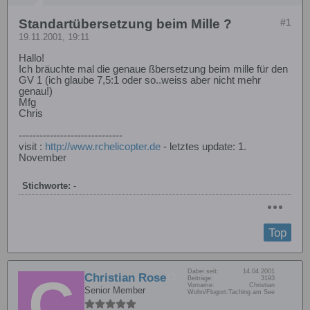
Standartübersetzung beim Mille ?
#1
19.11.2001, 19:11
Hallo!
Ich bräuchte mal die genaue ßbersetzung beim mille für den
GV 1 (ich glaube 7,5:1 oder so..weiss aber nicht mehr
genau!)
Mfg
Chris
------------------------------
visit :
http://www.rchelicopter.de
- letztes update: 1.
November
Stichworte:
-
Top
Dabei seit:
14.04.2001
Christian Rose
Beiträge:
3193
Vorname:
Christian
Senior Member
Wohn/Flugort:
Taching am See