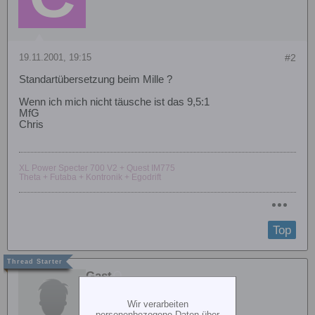
19.11.2001, 19:15
#2
Standartübersetzung beim Mille ?
Wenn ich mich nicht täusche ist das 9,5:1
MfG
Chris
XL Power Specter 700 V2 + Quest IM775
Theta + Futaba + Kontronik + Egodrift
Top
Gast
Wir verarbeiten
personenbezogene Daten über