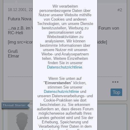
Wir verarbeiten
18.12.2001, 22:04
#2
personenbezogene Daten über
Nutzer unserer Website mithilfe
Futura Nova
von Cookies und anderen
Technologien, um unsere Dienste
...na z.B. im \"Millennium60 und Futura Nova\" - Forum von
bereitzustellen, Werbung zu
personalisieren und
RC-Heli
Websiteaktivitäten zu
analysieren. Wir können
[img src=icon_smile_wink.gif border=0 align=middle]
bestimmte Informationen über
unsere Nutzer mit unseren
Gruß
Werbe- und Analysepartnern
Elmar
teilen. Weitere Einzelheiten
finden Sie in unserer
Datenschutzrichtlinie
.
Wenn Sie unten auf
"
Einverstanden
" klicken,
stimmen Sie unserer
Datenschutzrichtlinie
und
Top
unseren Datenverarbeitungs- und
Cookie-Praktiken wie dort
beschrieben zu. Sie erkennen
außerdem an, dass dieses Forum
millebob
möglicherweise außerhalb Ihres
Landes gehostet wird und Sie der
Erhebung, Speicherung und
Verarbeitung Ihrer Daten in dem