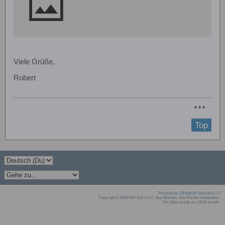
Viele Grüße,
Robert
Top
Powered by
vBulletin®
Version 6.1.5
Copyright © 2026 MH Sub I, LLC dba vBulletin. Alle Rechte vorbehalten.
Die Seite wurde um 14:32 erstellt.