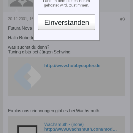
Land, in dem dieses Forum
gehostet wird, zustimmen.
20.12.2001, 16:07
#3
Einverstanden
Futura Nova
Hallo Roberto,
was suchst du denn?
Tuning gibts bei Jürgen Schwing.
http://www.hobbycopter.de
Explosionszeichnungen gibt es bei Wachsmuth.
Wachsmuth - (none)
http://www.wachsmuth.com/modell/download/downloads.htm