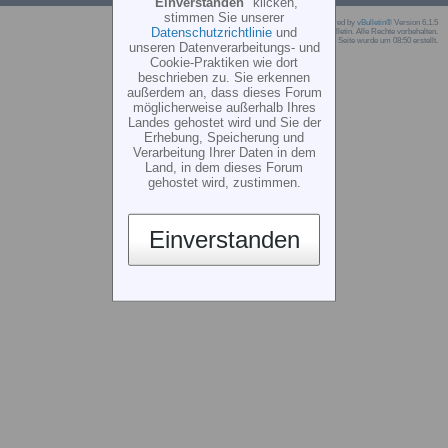
"
Einverstanden
" klicken,
stimmen Sie unserer
Powered by
vBulletin®
Version 6.1.5
Datenschutzrichtlinie
und
Copyright © 2026 MH Sub I, LLC dba vBulletin. Alle Rechte vorbehalten.
Die Seite wurde um 08:50 erstellt.
unseren Datenverarbeitungs- und
Cookie-Praktiken wie dort
beschrieben zu. Sie erkennen
außerdem an, dass dieses Forum
möglicherweise außerhalb Ihres
Landes gehostet wird und Sie der
Erhebung, Speicherung und
Verarbeitung Ihrer Daten in dem
Land, in dem dieses Forum
gehostet wird, zustimmen.
Einverstanden