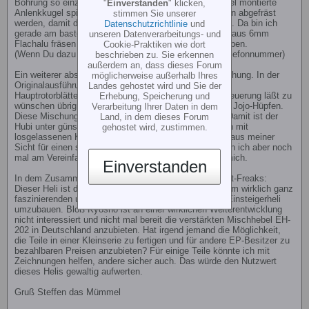
Bohrung so einzubringen, daß eine auf den Winkelhebel montierte
"
Einverstanden
" klicken,
Anlenkkugel spielfrei darin läuft. außerdem muß er vorn abgefräst
stimmen Sie unserer
werden, damit der Halter vom Anlenkhebel vorbei kann. Da bin ich
Datenschutzrichtlinie
und
gerade am basteln. Alternativ kann man das Teil auch aus 6mm
unseren Datenverarbeitungs- und
Flachalu fräsen und die Bohrung 9,9 vorbohren und reiben.
Cookie-Praktiken wie dort
(Wenn Du dazu nochFfragen hast, maile mal Deine Telefonnummer)
beschrieben zu. Sie erkennen
außerdem an, dass dieses Forum
Ein weiterer absoluter Schwachpunkt ist die Pitchmischung. In der
möglicherweise außerhalb Ihres
Originalausführung ist der Heli in der Ansteuerung der
Landes gehostet wird und Sie der
Hauptrotorblätter extrem spielbehaftet. Die saubere Steuerung läßt zu
Erhebung, Speicherung und
wünschen übrig und der Heli neigt im Schwbeflug zum Jojo-Hüpfen.
Verarbeitung Ihrer Daten in dem
Diese Mischung habe ich an meinem auch geändert. Damit ist der
Land, in dem dieses Forum
Hubi unter günstigen Bedingungen bis zu 10 Sekunden mit
gehostet wird, zustimmen.
losgelassenen Knüppeln in der Luft stehen geblieben (aus meiner
Sicht für einen solchen Kleinheli ein guter Wert). Da bin ich aber noch
mal am Vereinfachen. Wenn ich fertig bin, melde ich mich.
Einverstanden
In dem Zusammenhang eine Frage an alle EP-Concept-Freaks:
Dieser Heli ist durch ein paar wenige Kleinteile zu einem wirklich ganz
faszinierenden und relativ unkaputtbaren preiswerten Einsteigerheli
umzubauen. Bloß Kyosho ist an einer wirklichen Weiterentwicklung
nicht interessiert und nicht mal bereit die verstärkten Mischhebel EH-
202 in Deutschland anzubieten. Hat irgend jemand die Möglichkeit,
die Teile in einer Kleinserie zu fertigen und für andere EP-Besitzer zu
bezahlbaren Preisen anzubieten? Für einige Teile könnte ich mit
Zeichnungen helfen, andere sicher auch. Das würde den Nutzwert
dieses Helis gewaltig aufwerten.
Gruß Steffen das Mümmel