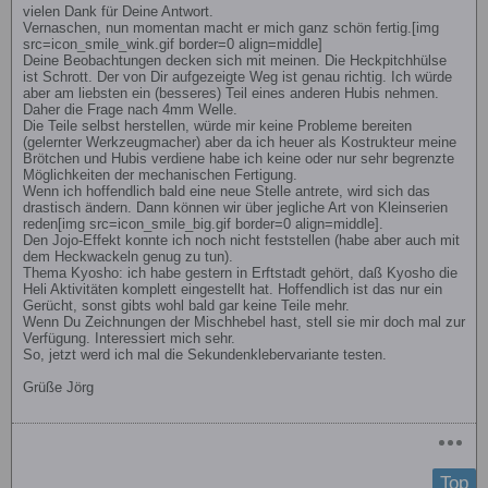
vielen Dank für Deine Antwort.
Vernaschen, nun momentan macht er mich ganz schön fertig.[img
src=icon_smile_wink.gif border=0 align=middle]
Deine Beobachtungen decken sich mit meinen. Die Heckpitchhülse
ist Schrott. Der von Dir aufgezeigte Weg ist genau richtig. Ich würde
aber am liebsten ein (besseres) Teil eines anderen Hubis nehmen.
Daher die Frage nach 4mm Welle.
Die Teile selbst herstellen, würde mir keine Probleme bereiten
(gelernter Werkzeugmacher) aber da ich heuer als Kostrukteur meine
Brötchen und Hubis verdiene habe ich keine oder nur sehr begrenzte
Möglichkeiten der mechanischen Fertigung.
Wenn ich hoffendlich bald eine neue Stelle antrete, wird sich das
drastisch ändern. Dann können wir über jegliche Art von Kleinserien
reden[img src=icon_smile_big.gif border=0 align=middle].
Den Jojo-Effekt konnte ich noch nicht feststellen (habe aber auch mit
dem Heckwackeln genug zu tun).
Thema Kyosho: ich habe gestern in Erftstadt gehört, daß Kyosho die
Heli Aktivitäten komplett eingestellt hat. Hoffendlich ist das nur ein
Gerücht, sonst gibts wohl bald gar keine Teile mehr.
Wenn Du Zeichnungen der Mischhebel hast, stell sie mir doch mal zur
Verfügung. Interessiert mich sehr.
So, jetzt werd ich mal die Sekundenklebervariante testen.
Grüße Jörg
Top