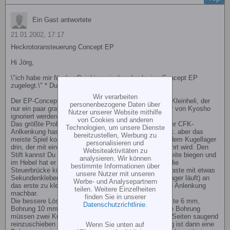
Ein Gast antwortete
21.01.2002, 17:17
Heckrotoransteuerung Concept EP
Hi Jörg,
\"ich habe mir für den Quickie zwischendurch eine Concept EP
zugelegt.\" * Du vernascht also Deinen Hubi*
Wir verarbeiten
Der EP-Concept ist eigentlich ein ganz faszinierender Kleinheli, der
personenbezogene Daten über
nur ein paar gravierende Schönheitsfehler hat, die aber von Kyosho
Nutzer unserer Website mithilfe
ignoriert werden.
von Cookies und anderen
Das größte Problem ist die Heckrotoranlenkung. Mit der CFK-
Technologien, um unsere Dienste
Anlkenkung hast Du schon den ersten Schritt gemacht. aber das
bereitzustellen, Werbung zu
meiste Spiel kommt aus dem schlabberigen Ring mit dem Kugellager
personalisieren und
drin, der mit einem Stift im Heckrotoranlenkhebel geführt wird. Den
Websiteaktivitäten zu
Stift kannst Du bequem einige Millimeter nach jeder Seite biegen und
analysieren. Wir können
im Hebel hat er auch noch Spiel. Der erste Schritt ist die
bestimmte Informationen über
Steuerbrücke kürzen und ein zweites Teil Plaste an Plaste mit etwas
unsere Nutzer mit unseren
Sekundenkleber (vorsichtig, damit nichts in die Kugellager läuft) an
Werbe- und Analysepartnern
das erste zu kleben. Damit ist dann einigermaßen eine Anlenkung
teilen. Weitere Einzelheiten
machbar.
finden Sie in unserer
Die bessere Lösung ist ein aus Alu gedrehter Ring Breite 6 mm,
Datenschutzrichtlinie
.
Bohrung 10 mm und Außendurchmesser 19 mm. In die Bohrung
müssen zwei Kugellager 3x4x10 mit Rand von beiden Seiten saugend
reinzuschieben gehen (Also Drehteil nötig). In den Ring ist dann eine
Wenn Sie unten auf