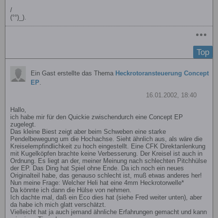
/
(°°)_).
Top
Ein Gast erstellte das Thema
Heckrotoransteuerung Concept
EP
.
16.01.2002, 18:40
Hallo,
ich habe mir für den Quickie zwischendurch eine Concept EP
zugelegt.
Das kleine Biest zeigt aber beim Schweben eine starke
Pendelbewegung um die Hochachse. Sieht ähnlich aus, als wäre die
Kreiselempfindlichkeit zu hoch eingestellt. Eine CFK Direktanlenkung
mit Kugelköpfen brachte keine Verbesserung. Der Kreisel ist auch in
Ordnung. Es liegt an der, meiner Meinung nach schlechten Pitchhülse
der EP. Das Ding hat Spiel ohne Ende. Da ich noch ein neues
Originalteil habe, das genauso schlecht ist, muß etwas anderes her!
Nun meine Frage: Welcher Heli hat eine 4mm Heckrotorwelle*
Da könnte ich dann die Hülse von nehmen.
Ich dachte mal, daß ein Eco dies hat (siehe Fred weiter unten), aber
da habe ich mich glatt verschätzt.
Vielleicht hat ja auch jemand ähnliche Erfahrungen gemacht und kann