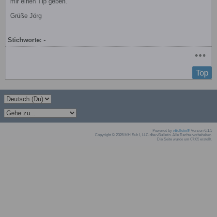
mir einen Tip geben.
Grüße Jörg
Stichworte:
-
Top
Powered by
vBulletin®
Version 6.1.5
Copyright © 2026 MH Sub I, LLC dba vBulletin. Alle Rechte vorbehalten.
Die Seite wurde um 07:05 erstellt.