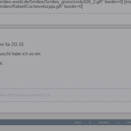
milies-world.de/Smilies/Smilies_gross/smily026_2.gif\" border=0] [im
milies/Rafael/Cochevelozjaja.gif\" border=0]
r für ZG 23
äuscht habe ich so ein
t.
-Rex 450 SE Atom 6 HV mit 12 S
HILFE
KONTAKT
PR