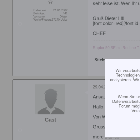
sehr leise ist. Wen Ihr
Dabei seit:
24.04.2002
Beiträge:
441
Vorname:
Dieter
Gruß Dieter !!!!!
Wohn/Flugort:
37170 Uslar
[font color=red][/font id
CHEF
Raptor 50 SE mit Redline T
Stichworte:
-
Wir verarbei
Technologien
analysieren. Wi
29.04.2002, 22:03
Wenn Sie un
Ansauggeräuschdämpfe
Datenverarbeit
Forum mögli
Hallo
Vera
Von Walbo gibt es ein
Gast
Gruss Sebastian
more than all