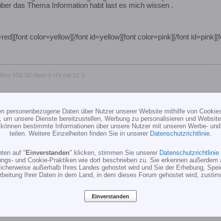
 über das Thema Information habt last es mich wissen .
=red][font color=yellow][/font id=yellow][font color=pink][/font id=pink][
-Rex 450 SE Atom 6 HV mit 12 S
ten personenbezogene Daten über Nutzer unserer Website mithilfe von Cookie
, um unsere Dienste bereitzustellen, Werbung zu personalisieren und Websitea
r können bestimmte Informationen über unsere Nutzer mit unseren Werbe- und
teilen. Weitere Einzelheiten finden Sie in unserer
Datenschutzrichtlinie
.
ten auf "
Einverstanden
" klicken, stimmen Sie unserer
Datenschutzrichtlinie
r für ZG 23
ungs- und Cookie-Praktiken wie dort beschrieben zu. Sie erkennen außerdem 
cherweise außerhalb Ihres Landes gehostet wird und Sie der Erhebung, Spe
rbeitung Ihrer Daten in dem Land, in dem dieses Forum gehostet wird, zusti
en Ansauggereusch Dämpfer....
Einverstanden