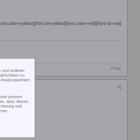
font color=yellow][/font id=yellow][font color=red][/font id=red]
Top
s und anderen
ktivitäten zu
 Analysepartnern
#2
und unseren
an, dass dieses
icherung und
mmen.