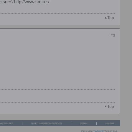
g src=\"http://www.smilies-
Top
#3
Top
IVATSPHÄRE
NUTZUNGSBEDINGUNGEN
ADMIN
HINAUF
Powered by
vBulletin®
Version 6.1.5