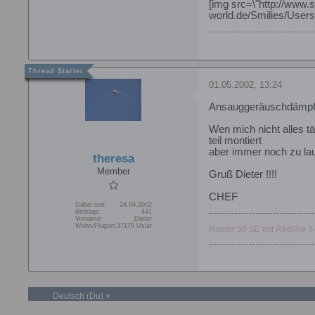
[img src=\"http://www.s
world.de/Smilies/Users
01.05.2002, 13:24
Ansauggeräuschdämpfe
Wen mich nicht alles t
teil montiert
aber immer noch zu lau
theresa
Member
Gruß Dieter !!!!
CHEF
Dabei seit:
24.04.2002
Beiträge:
441
Vorname:
Dieter
Wohn/Flugort:
37170 Uslar
Raptor 50 SE mit Redline T
Deutsch (Du)