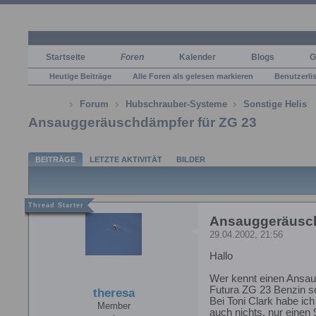
Startseite
Foren
Kalender
Blogs
G
Heutige Beiträge
Alle Foren als gelesen markieren
Benutzerli
Forum
Hubschrauber-Systeme
Sonstige Helis
Ansauggeräuschdämpfer für ZG 23
BEITRÄGE
LETZTE AKTIVITÄT
BILDER
Ansauggeräusch
29.04.2002, 21:56
Hallo
Wer kennt einen Ansa
Futura ZG 23 Benzin s
theresa
Bei Toni Clark habe ic
Member
auch nichts, nur einen