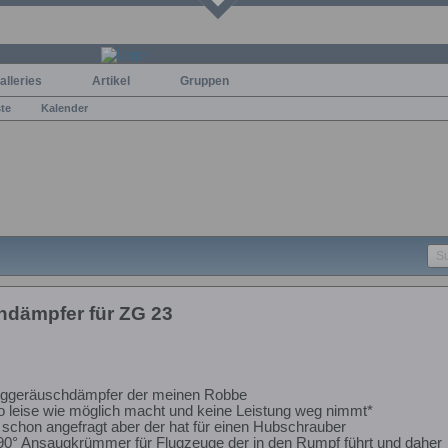
alleries
Artikel
Gruppen
ste
Kalender
dämpfer für ZG 23
uggeräuschdämpfer der meinen Robbe
o leise wie möglich macht und keine Leistung weg nimmt*
h schon angefragt aber der hat für einen Hubschrauber
 90° Ansaugkrümmer für Flugzeuge der in den Rumpf führt und daher