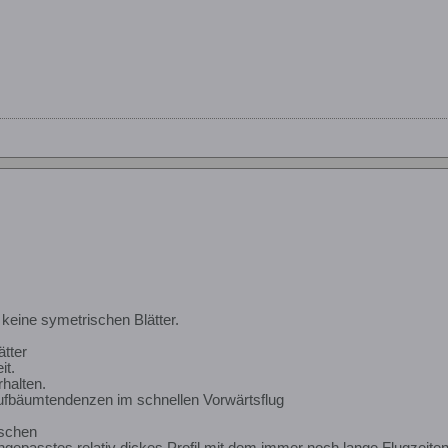
keine symetrischen Blätter.
ätter
it.
halten.
 Aufbäumtendenzen im schnellen Vorwärtsflug
ischen
ngepasstes relativ dickes Profil mit dem immer noch lange Flugzeiten