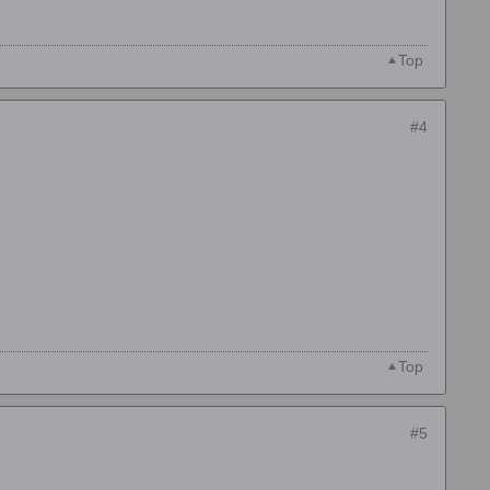
Top
#4
Top
#5