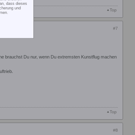
an, dass dieses
icherung und
Top
mmen.
#7
ische brauchst Du nur, wenn Du extremsten Kunstflug machen
ftrieb.
Top
#8