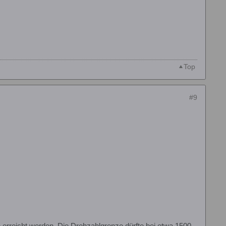
Top
#9
 erreicht werden. Die Drehzahlgrenze dürfte bei etwa 1500