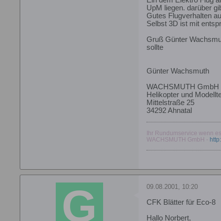
UpM liegen. darüber gi
Gutes Flugverhalten au
Selbst 3D ist mit ents
Gruß Günter Wachsmu
sollte
Günter Wachsmuth
WACHSMUTH GmbH
Helikopter und Modellt
Mittelstraße 25
34292 Ahnatal
Ihr Rundumservice wenn es 
WACHSMUTH GmbH -
htt
09.08.2001, 10:20
CFK Blätter für Eco-8
Hallo Norbert,