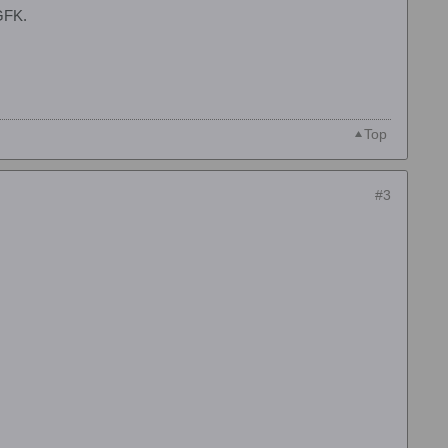
GFK.
Top
#3