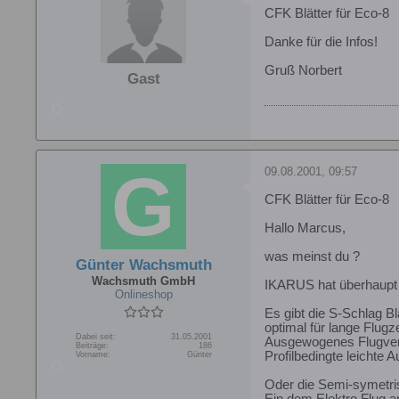
CFK Blätter für Eco-8
Danke für die Infos!
Gruß Norbert
Gast
09.08.2001, 09:57
CFK Blätter für Eco-8
Hallo Marcus,
was meinst du ?
Günter Wachsmuth
Wachsmuth GmbH
IKARUS hat überhaupt 
Onlineshop
Es gibt die S-Schlag Bl
optimal für lange Flugze
Dabei seit:
31.05.2001
Ausgewogenes Flugver
Beiträge:
186
Profilbedingte leichte
Vorname:
Günter
Oder die Semi-symetr
Ein dem Elektro Flug a