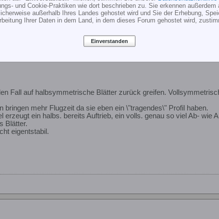
ungs- und Cookie-Praktiken wie dort beschrieben zu. Sie erkennen außerdem 
cherweise außerhalb Ihres Landes gehostet wird und Sie der Erhebung, Spe
rbeitung Ihrer Daten in dem Land, in dem dieses Forum gehostet wird, zusti
Einverstanden
eden Fall auf halbsymmetrische Blätter zurück greifen. Vollsymmetr
bringen mehr Flugzeit da sie eben ein \"tragendes\" Profil haben.
 erzeugt ein halbs. bereits Auftrieb, ein volls. genau so viel Ab- wie Au
 Blätter.
ht eigentstabil.