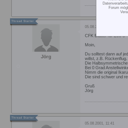
Datenverarbeit
Forum mögli
Vera
05.08.2001, 11:14
CFK Blätter für Eco-8
Moin,
Du solltest dann auf j
Jörg
willst, z.B. Rückenflug.
Die Halbsymmetrischen 
Bei 0 Grad Anstellwinkel
Nimm die original Ikarus
Die sind schwer und rec
Gruß
Jörg
05.08.2001, 11:41