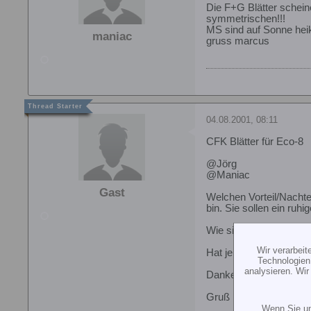
Die F+G Blätter schein
symmetrischen!!!
MS sind auf Sonne heik
maniac
gruss marcus
04.08.2001, 08:11
CFK Blätter für Eco-8
@Jörg
@Maniac
Gast
Welchen Vorteil/Nachtei
bin. Sie sollen ein ru
Wie sieht es mit GFK B
Wir verarbei
Hat jemand eine gute 
Technologien
analysieren. Wi
Danke für die Antworte
Gruß Norbert
Wenn Sie un