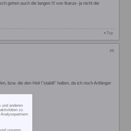
gehen auch die langen !!! von Ikarus- ja nicht die
Top
#6
en, bzw. die den Heli \"stabil\" halten, da ich noch Anfänger
s und anderen
ktivitäten zu
 Analysepartnern
und unseren