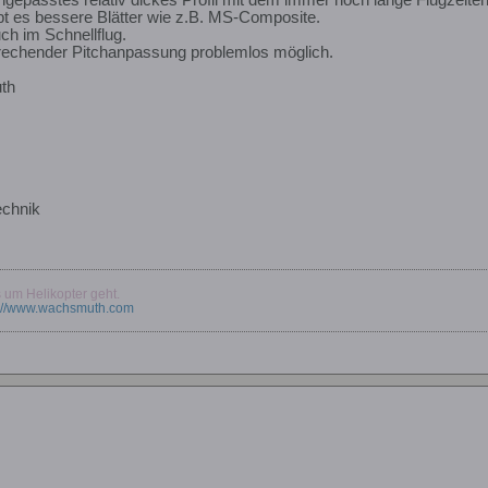
bt es bessere Blätter wie z.B. MS-Composite.
ch im Schnellflug.
prechender Pitchanpassung problemlos möglich.
th
echnik
um Helikopter geht.
p://www.wachsmuth.com