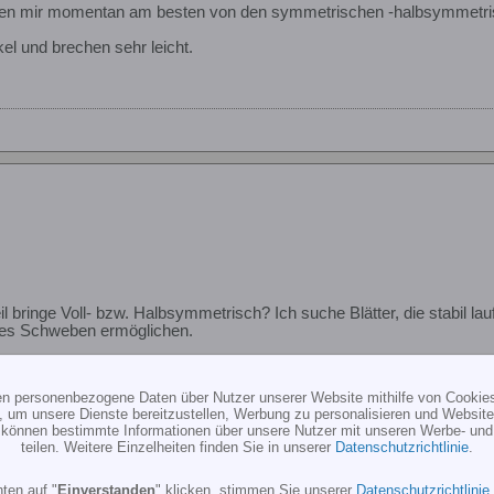
en mir momentan am besten von den symmetrischen -halbsymmetrisch 
el und brechen sehr leicht.
l bringe Voll- bzw. Halbsymmetrisch? Ich suche Blätter, die stabil lauf
higes Schweben ermöglichen.
lättern aus?
ten personenbezogene Daten über Nutzer unserer Website mithilfe von Cookie
Bezugsquelle?
, um unsere Dienste bereitzustellen, Werbung zu personalisieren und Websitea
r können bestimmte Informationen über unsere Nutzer mit unseren Werbe- und
n!
teilen. Weitere Einzelheiten finden Sie in unserer
Datenschutzrichtlinie
.
ten auf "
Einverstanden
" klicken, stimmen Sie unserer
Datenschutzrichtlinie