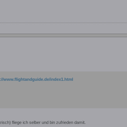
://www.flightandguide.de/index1.html
sch) fliege ich selber und bin zufrieden damit.