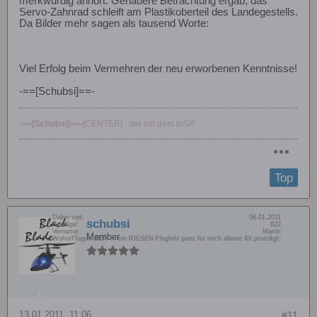
merkwürdig anhört. Genauere Betrachtung ergab, das
Servo-Zahnrad schleift am Plastikoberteil des Landegestells.
Da Bilder mehr sagen als tausend Worte:
Viel Erfolg beim Vermehren der neu erworbenen Kenntnisse!
-==[Schubsi]==-
-==[Schubsi]==-
[CENTER]...der mit dem
mSR
Top
Dabei seit:
06.01.2011
schubsi
Beiträge:
822
Vorname:
Martin
Member
Wohn/Flugort:
BER ... ein RIESEN-Flugfeld ganz für mich alleine &lt;prust&gt;
13.01.2011, 11:06
#11