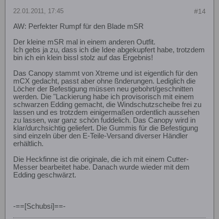
22.01.2011, 17:45
#14
AW: Perfekter Rumpf für den Blade mSR
Der kleine mSR mal in einem anderen Outfit.
Ich gebs ja zu, dass ich die Idee abgekupfert habe, trotzdem
bin ich ein klein bissl stolz auf das Ergebnis!
Das Canopy stammt von Xtreme und ist eigentlich für den
mCX gedacht, passt aber ohne ßnderungen. Lediglich die
Löcher der Befestigung müssen neu gebohrt/geschnitten
werden. Die "Lackierung habe ich provisorisch mit einem
schwarzen Edding gemacht, die Windschutzscheibe frei zu
lassen und es trotzdem einigermaßen ordentlich aussehen
zu lassen, war ganz schön fuddelich. Das Canopy wird in
klar/durchsichtig geliefert. Die Gummis für die Befestigung
sind einzeln über den E-Teile-Versand diverser Händler
erhältlich.
Die Heckfinne ist die originale, die ich mit einem Cutter-
Messer bearbeitet habe. Danach wurde wieder mit dem
Edding geschwärzt.
-==[Schubsi]==-