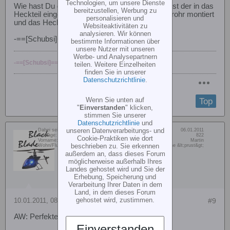
Technologien, um unsere Dienste
Wie hast Du das mit dem HeRo-Motor gelöst? Ist der in das
bereitzustellen, Werbung zu
Heckteil eingeklebt oder nach wie vor am Heckrohr montiert
personalisieren und
und das Heckteil nur drübergestülpt?
Websiteaktivitäten zu
analysieren. Wir können
-==[Schubsi]==-
bestimmte Informationen über
unsere Nutzer mit unseren
Werbe- und Analysepartnern
-==[Schubsi]==-
[CENTER]...der mit dem
mSR
teilen. Weitere Einzelheiten
finden Sie in unserer
Datenschutzrichtlinie
.
Wenn Sie unten auf
Top
"
Einverstanden
" klicken,
stimmen Sie unserer
Datenschutzrichtlinie
und
unseren Datenverarbeitungs- und
Dabei seit:
06.01.2011
schubsi
Beiträge:
822
Cookie-Praktiken wie dort
Vorname:
Martin
Member
beschrieben zu. Sie erkennen
Wohn/Flugort:
BER ... ein RIESEN-Flugfeld ganz für mich alleine &lt;prust&gt;
außerdem an, dass dieses Forum
möglicherweise außerhalb Ihres
Landes gehostet wird und Sie der
Erhebung, Speicherung und
Verarbeitung Ihrer Daten in dem
Land, in dem dieses Forum
gehostet wird, zustimmen.
10.01.2011, 08:45
#9
AW: Perfekter Rumpf für den Blade mSR
Einverstanden