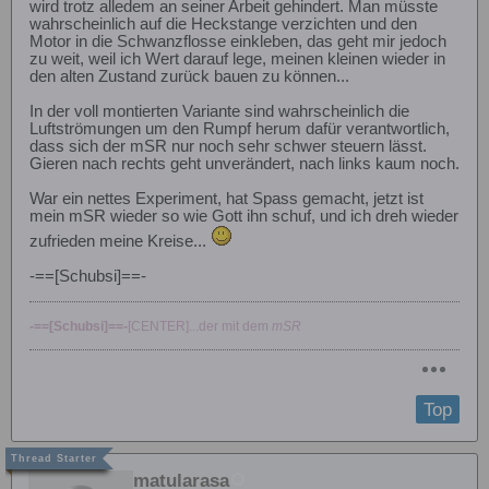
wird trotz alledem an seiner Arbeit gehindert. Man müsste
wahrscheinlich auf die Heckstange verzichten und den
Motor in die Schwanzflosse einkleben, das geht mir jedoch
zu weit, weil ich Wert darauf lege, meinen kleinen wieder in
den alten Zustand zurück bauen zu können...
In der voll montierten Variante sind wahrscheinlich die
Luftströmungen um den Rumpf herum dafür verantwortlich,
dass sich der mSR nur noch sehr schwer steuern lässt.
Gieren nach rechts geht unverändert, nach links kaum noch.
War ein nettes Experiment, hat Spass gemacht, jetzt ist
mein mSR wieder so wie Gott ihn schuf, und ich dreh wieder
zufrieden meine Kreise...
-==[Schubsi]==-
-==[Schubsi]==-
[CENTER]...der mit dem
mSR
Top
matularasa