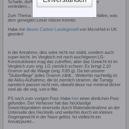
Schade, durfte meinen letzten Eintrag nicht mehr
verändern...
Zum Thema Landegestell ist mir nochwas eingefallen, was
dem geneigten Leser nützen könnte:
Habe mir
dieses Carbon Landegestell
von MicroHeli in UK
geordert
in der Annahme, dies wäre nicht nur stabil, sondern auch
super-leicht. Im Vergleich mit noch wuchtigeren LG-
Konstruktionen mag das zutreffen, aber das Gewicht ist im
Vergleich zum orig. LG ziemlich schwer: Es bringt 2,10
Gramm auf die Waage (orig. 0,65 g). Da bei unserer
"Stubenfliege" jedes Gramm zählt... Weiterhin nachteilig ist
die Akku-Aufnahme, die ist ziemlich stramm, die Turnigy
nanotech passen nicht rein, obwohl diese nur minimal dicker
sind als die orig. von e-flite.
PS noch zum vorigen Post: Habe
hier
einen ähnlichen Post
gefunden. Der Verfasser hat das hecklastige
Gewichtsproblem einerseits durch Materialentnahme an der
Unterseite des Heckteils und weiterhin durch ein kleines
Gegengewicht in der Nase gelöst. Ist vielleicht ein
Ansatzpunkt...