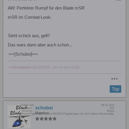
AW: Perfekter Rumpf für den Blade mSR
mSR im Combat-Look:
Sieht schick aus, gell?
Das wars dann aber auch schon...
-==[Schubsi]==-
-==[Schubsi]==-
[CENTER]...der mit dem
mSR
Top
Dabei seit:
06.01.2011
schubsi
Beiträge:
822
Vorname:
Martin
Member
Wohn/Flugort:
BER ... ein RIESEN-Flugfeld ganz für mich alleine &lt;prust&gt;