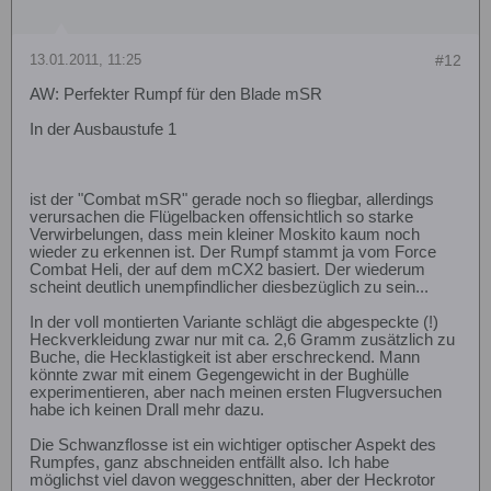
13.01.2011, 11:25
#12
AW: Perfekter Rumpf für den Blade mSR
In der Ausbaustufe 1
ist der "Combat mSR" gerade noch so fliegbar, allerdings
verursachen die Flügelbacken offensichtlich so starke
Verwirbelungen, dass mein kleiner Moskito kaum noch
wieder zu erkennen ist. Der Rumpf stammt ja vom Force
Combat Heli, der auf dem mCX2 basiert. Der wiederum
scheint deutlich unempfindlicher diesbezüglich zu sein...
In der voll montierten Variante schlägt die abgespeckte (!)
Heckverkleidung zwar nur mit ca. 2,6 Gramm zusätzlich zu
Buche, die Hecklastigkeit ist aber erschreckend. Mann
könnte zwar mit einem Gegengewicht in der Bughülle
experimentieren, aber nach meinen ersten Flugversuchen
habe ich keinen Drall mehr dazu.
Die Schwanzflosse ist ein wichtiger optischer Aspekt des
Rumpfes, ganz abschneiden entfällt also. Ich habe
möglichst viel davon weggeschnitten, aber der Heckrotor