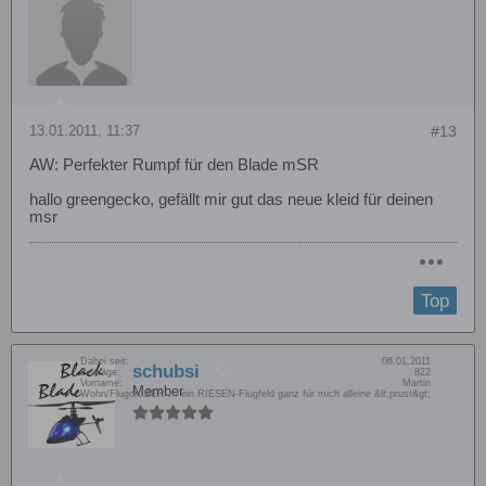
13.01.2011, 11:37
#13
AW: Perfekter Rumpf für den Blade mSR
hallo greengecko, gefällt mir gut das neue kleid für deinen
msr
Top
Dabei seit:
06.01.2011
schubsi
Beiträge:
822
Vorname:
Martin
Member
Wohn/Flugort:
BER ... ein RIESEN-Flugfeld ganz für mich alleine &lt;prust&gt;