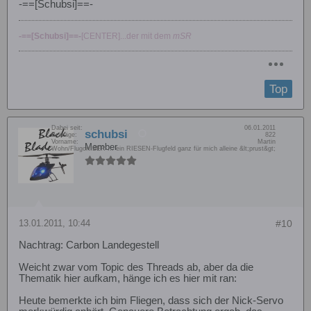
-==[Schubsi]==-
-==[Schubsi]==-
[CENTER]...der mit dem
mSR
Top
Dabei seit:
06.01.2011
schubsi
Beiträge:
822
Vorname:
Martin
Member
Wohn/Flugort:
BER ... ein RIESEN-Flugfeld ganz für mich alleine &lt;prust&gt;
13.01.2011, 10:44
#10
Nachtrag: Carbon Landegestell
Weicht zwar vom Topic des Threads ab, aber da die
Thematik hier aufkam, hänge ich es hier mit ran:
Heute bemerkte ich bim Fliegen, dass sich der Nick-Servo