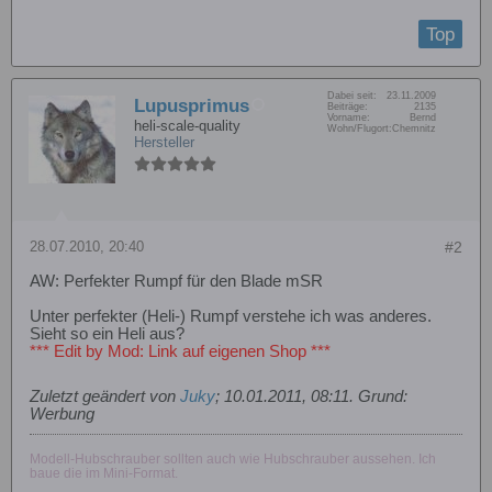
Top
Dabei seit:
23.11.2009
Lupusprimus
Beiträge:
2135
Vorname:
Bernd
heli-scale-quality
Wohn/Flugort:
Chemnitz
Hersteller
28.07.2010, 20:40
#2
AW: Perfekter Rumpf für den Blade mSR
Unter perfekter (Heli-) Rumpf verstehe ich was anderes.
Sieht so ein Heli aus?
*** Edit by Mod: Link auf eigenen Shop ***
Zuletzt geändert von
Juky
;
10.01.2011, 08:11
.
Grund:
Werbung
Modell-Hubschrauber sollten auch wie Hubschrauber aussehen. Ich
baue die im Mini-Format.