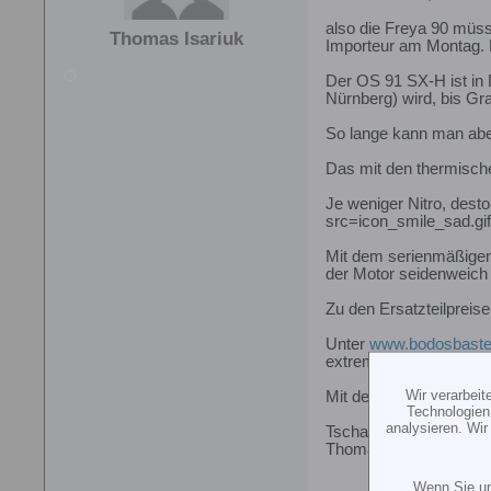
also die Freya 90 müss
Thomas Isariuk
Importeur am Montag. 
Der OS 91 SX-H ist in 
Nürnberg) wird, bis Gra
So lange kann man aber
Das mit den thermische
Je weniger Nitro, dest
src=icon_smile_sad.gi
Mit dem serienmäßigen 
der Motor seidenweich u
Zu den Ersatzteilpreisen
Unter
www.bodosbaste
extrem günstig (!).
Wir verarbei
Mit dem Heckrohr gibt 
Technologien
analysieren. Wi
Tschau,
Thomas Isariuk
Wenn Sie un