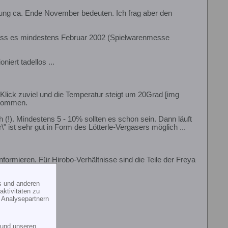
ferung ca. Ende November bedeuten. Ich frag aber den
e, dass es mindestens Februar 2002 (Spielwarenmesse
oniert tadellos ...
 Klick zuviel und die Temperatur steigt um 20Grad [img
 kommen.
(!). Mindestens 5 - 10% sollten es schon sein. Dann läuft
" ist sehr gut in Form des Lötterle-Vergasers möglich ...
formieren. Für Hirobo-Verhältnisse sind die Teile der Freya
s und anderen
ß ...
ktivitäten zu
 Analysepartnern
und unseren