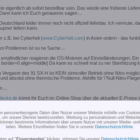
te eigentlich ab sofort bestellbar sein. Das würde eine früheste Lie
Dann kann ich Euch genaueres sagen ...
Deutschland leider immer noch nicht offiziell lieferbar. Ich vermut
upner liefern kann.
 z.B. bei Cyberheli (
www.Cyberheli.com
) in Asien ordern - das funkti
n Problemen ist so ne Sache ...
o empfindlicher reagieren die OS-Motoren auf Einstelländerungen. Ein
f border=0 align=middle] Da kann es schnell mal zu ner ßberhitzung
Vergaser des 91 SX-H ist KEIN sinnvoller Betrieb ohne Nitro möglich 
nd absolut ohne thermische Probleme. Abhilfe für \"Null-Nitro-Flieger\
 ...
lecke.de
könnt Ihr Euch im Online-Shop über die aktuellen E-Preise in
ten personenbezogene Daten über Nutzer unserer Website mithilfe von Cookie
es eigentlich keine Crash-Probleme. Es knickt schon ab - wenn es mu
, um unsere Dienste bereitzustellen, Werbung zu personalisieren und Websitea
r können bestimmte Informationen über unsere Nutzer mit unseren Werbe- und
teilen. Weitere Einzelheiten finden Sie in unserer
Datenschutzrichtlinie
.
ten auf "
Einverstanden
" klicken, stimmen Sie unserer
Datenschutzrichtlinie