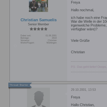
Freya
Hallo nochmal,
ich habe noch eine Fra
Christian Samuelis
War die Welle in der 1
Senior Member
irgenwelche Probleme, 
verfügbar wäre)?
Dabei seit:
01.06.2001
Beiträge:
2619
Viele Grüße
Vorname:
Christian
Wohn/Flugort:
Mühlingen
Christian
P.S.: Das geht tiefer! Ooops,
29.10.2001, 13:53
Freya
Hallo Christian,