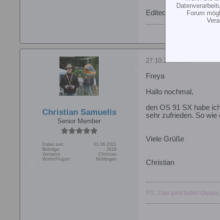
Datenverarbeit
Edited by - Thomas Isa
Forum mögli
Vera
27.10.2001, 21:37
Freya
Hallo nochmal,
den OS 91 SX habe ich 
Christian Samuelis
sehr zufrieden. So wie
Senior Member
Viele Grüße
Dabei seit:
01.06.2001
Beiträge:
2619
Vorname:
Christian
Wohn/Flugort:
Mühlingen
Christian
P.S.: Das geht tiefer! Ooops,