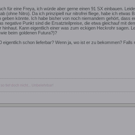
auch für eine Freya, ich würde aber gerne einen 91 SX einbauen. Lei
 (ohne Nitro). Da ich prinzipiell nur nitrofrei fliege, habe ich etw
n geben könnte. Ich habe bisher von noch niemandem gehört, dass er g
s negative Punkt sind die Ersatzteilpreise, die etwa gleichauf mit dem
hinhaut. Kann eigentlich einer was zum eckigen Heckrohr sagen. Le
h wie beim goldenen Futura?)?
0 eigentlich schon lieferbar? Wenn ja, wo ist er zu bekommen? Falls 
 so tief doch nicht... Unbelehrbar!