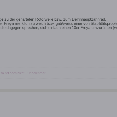
ge zu der gehärteten Rotorwelle bzw. zum Delrinhauptzahnrad.
0er Freya merklich zu weich bzw. gab/weiss einer von Stabilitätsprob
die dagegen sprechen, sich einfach einen 10er Freya umzurüsten (weil
 so tief doch nicht... Unbelehrbar!