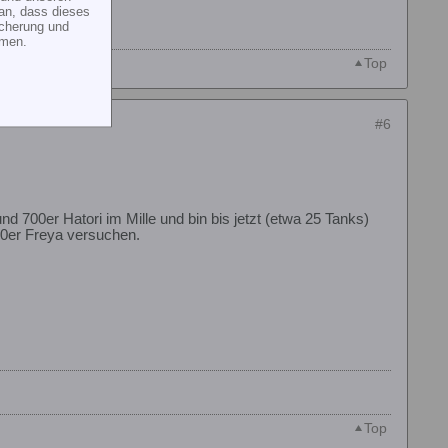
an, dass dieses
icherung und
mmen.
Top
#6
d 700er Hatori im Mille und bin bis jetzt (etwa 25 Tanks)
 90er Freya versuchen.
Top