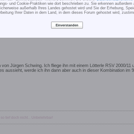
ungs- und Cookie-Praktiken wie dort beschrieben zu. Sie erkennen außerdem 
riuk on 27/10/2001 20:15:12
cherweise außerhalb Ihres Landes gehostet wird und Sie der Erhebung, Spe
rbeitung Ihrer Daten in dem Land, in dem dieses Forum gehostet wird, zusti
Einverstanden
von Jürgen Schwing. Ich fliege ihn mit einem Lötterle RSV 2000/11 un
 es aussieht, werde ich ihn dann aber auch in dieser Kombination im
 so tief doch nicht... Unbelehrbar!