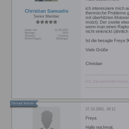
ich interessiere mich 
Christian Samuelis
thermische Probleme gab
Senior Member
mit überhitzten Motore
motzt). Der zweite etwa
wenn man einen Raptor 
Dabei seit:
01.06.2001
nicht einknickt (ähnlic
Beiträge:
2619
Vorname:
Christian
Wohn/Flugort:
Mühlingen
Ist die besagte Freya 9
Viele Grüße
Christian
P.S.: Das geht tiefer! Ooops,
27.10.2001, 19:12
Freya
Hallo nochmal,