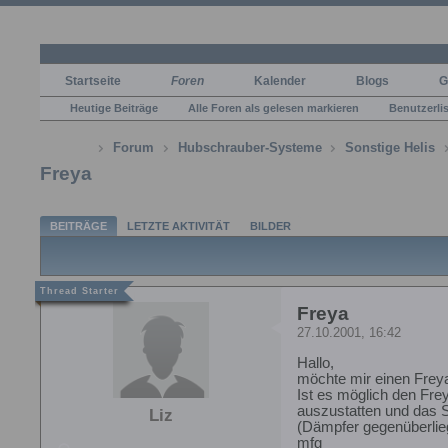
Startseite
Foren
Kalender
Blogs
G
Heutige Beiträge
Alle Foren als gelesen markieren
Benutzerli
Forum
Hubschrauber-Systeme
Sonstige Helis
Freya
BEITRÄGE
LETZTE AKTIVITÄT
BILDER
Freya
27.10.2001, 16:42
Hallo,
möchte mir einen Frey
Ist es möglich den Fre
auszustatten und das 
Liz
(Dämpfer gegenüberlie
mfg