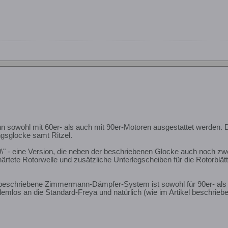
n sowohl mit 60er- als auch mit 90er-Motoren ausgestattet werden. D
gsglocke samt Ritzel.
0\" - eine Version, die neben der beschriebenen Glocke auch noch zwe
ärtete Rotorwelle und zusätzliche Unterlegscheiben für die Rotorblätte
beschriebene Zimmermann-Dämpfer-System ist sowohl für 90er- als au
emlos an die Standard-Freya und natürlich (wie im Artikel beschriebe