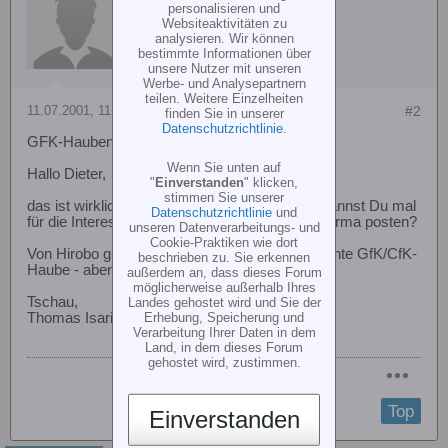
personalisieren und
Websiteaktivitäten zu
analysieren. Wir können
bestimmte Informationen über
unsere Nutzer mit unseren
Werbe- und Analysepartnern
teilen. Weitere Einzelheiten
11.07.2001, 11:53
#2
finden Sie in unserer
Datenschutzrichtlinie
.
GFK-Hauben für die Freya
Wenn Sie unten auf
Hallo Dieter,
"
Einverstanden
" klicken,
stimmen Sie unserer
das ist wirklich ein super günstiges Angebot. Kannst Du mal
Datenschutzrichtlinie
und
für die Interessierten die volle Adresse dieser Firma posten?
unseren Datenverarbeitungs- und
Cookie-Praktiken wie dort
Von Hirobo gibt es mittlerweile auch ne ultraleichte GfK/CfK-
beschrieben zu. Sie erkennen
Haube - aber nicht zu dem Preis ...
außerdem an, dass dieses Forum
möglicherweise außerhalb Ihres
Tschau,
Landes gehostet wird und Sie der
Erhebung, Speicherung und
Thomas Isariuk
Verarbeitung Ihrer Daten in dem
Land, in dem dieses Forum
gehostet wird, zustimmen.
Top
Einverstanden