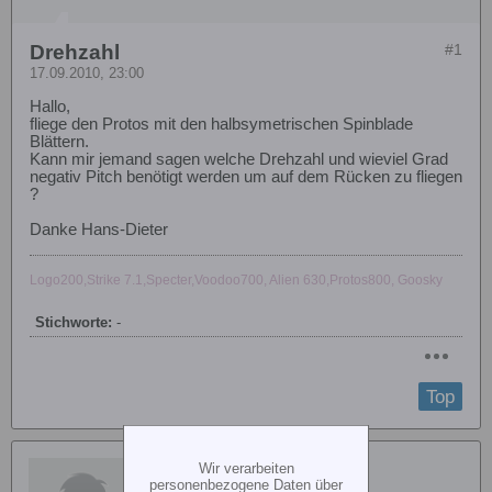
Drehzahl
#1
17.09.2010, 23:00
Hallo,
fliege den Protos mit den halbsymetrischen Spinblade
Blättern.
Kann mir jemand sagen welche Drehzahl und wieviel Grad
negativ Pitch benötigt werden um auf dem Rücken zu fliegen
?
Danke Hans-Dieter
Logo200,Strike 7.1,Specter,Voodoo700, Alien 630,Protos800, Goosky
Stichworte:
-
Top
Birgitt
Wir verarbeiten
personenbezogene Daten über