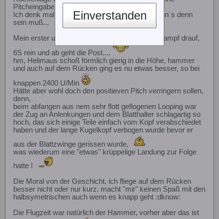
Pitcheingaben und das bei 13°
Einverstanden
Ich denk mal so 14° negatiev machen Sinn wenn´s denn
sein muß...
Mein erster und falscher Gedanke, mal mehr Dampf drauf,
6S rein und ab geht die Post....
hm, Helimaus schoß förmlich gierig in die Höhe, hammer
und auch auf dem Rücken ging es nu etwas besser, so bei
knappen 2400 U/Min
Hätte aber wohl doch den positieven Pitch verringern sollen,
denn,
beim abfangen aus nem sehr flott geflogenen Looping war
der Zug an Anlenkungen und dem Blatthalter schlagartig so
hoch, das sich einige Teile einfach vom Kopf verabschiedet
haben und der lange Kugelkopf verbogen wurde bevor er
aus der Blattzwinge gerissen wurde,
was wiederum eine "etwas" krüppelige Landung zur Folge
hatte !
Die Moral von der Geschicht, ich fliege auf dem Rücken
besser nicht oder nur kurz, macht "mir" keinen Spaß mit den
halbsymetrischen auch wenn es knapp geht :dknow:
Die Flugzeit war natürlich der Hammer, vorher aber das ist