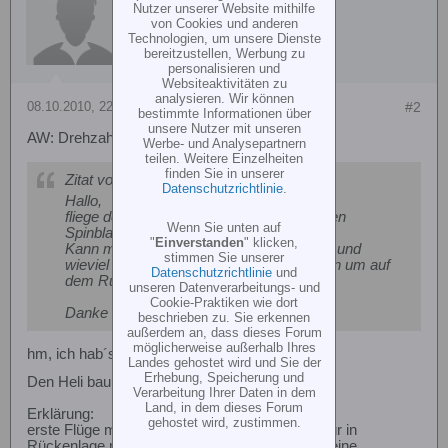
Nutzer unserer Website mithilfe
von Cookies und anderen
Technologien, um unsere Dienste
bereitzustellen, Werbung zu
personalisieren und
Websiteaktivitäten zu
analysieren. Wir können
08.10.2010, 22:37
#2
bestimmte Informationen über
unsere Nutzer mit unseren
AW: Drehzahl
Werbe- und Analysepartnern
teilen. Weitere Einzelheiten
finden Sie in unserer
Zitat von
pepsi33
Datenschutzrichtlinie
.
Hallo,
fliege den Protos mit den halbsymetrischen
Wenn Sie unten auf
Spinblade Blättern.
"
Einverstanden
" klicken,
Kann mir jemand sagen welche Drehzahl und
stimmen Sie unserer
wieviel Grad negativ Pitch benötigt werden um auf
Datenschutzrichtlinie
und
dem Rücken zu fliegen ?
unseren Datenverarbeitungs- und
Cookie-Praktiken wie dort
Danke Hans-Dieter
beschrieben zu. Sie erkennen
außerdem an, dass dieses Forum
möglicherweise außerhalb Ihres
hm, ich hab´s letzte Woche testen wollen....
Landes gehostet wird und Sie der
Erhebung, Speicherung und
Den Heli bau ich gerade neu auf,
Verarbeitung Ihrer Daten in dem
Land, in dem dieses Forum
Erklärung:
gehostet wird, zustimmen.
erste Flüge mit 5S im Schongang, alle supie, nur in
Rückenlage mehr als dürftige Resonanz auf meine