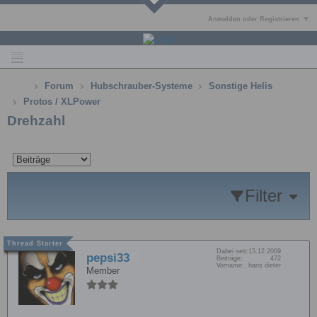
Anmelden oder Registrieren
Forum
Hubschrauber-Systeme
Sonstige Helis
Protos / XLPower
Drehzahl
Filter
Dabei seit:
15.12.2009
pepsi33
Beiträge:
472
Vorname:
hans dieter
Member