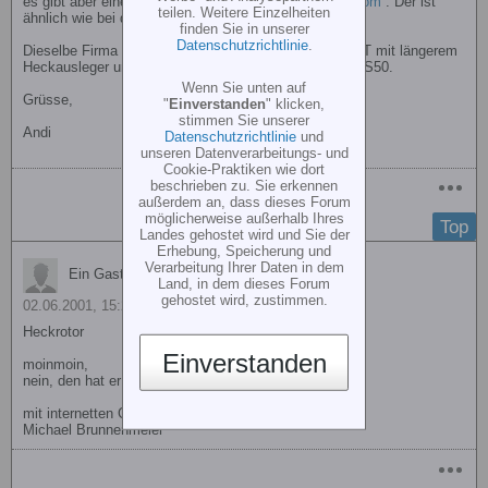
es gibt aber einen Umbausatz bei
http://www.helihut.com
. Der ist
teilen. Weitere Einzelheiten
ähnlich wie bei der Freya...
finden Sie in unserer
Datenschutzrichtlinie
.
Dieselbe Firma verkauft auch einen Umbausatz von TT mit längerem
Heckausleger und angepasster ßbersetzung für den OS50.
Wenn Sie unten auf
Grüsse,
"
Einverstanden
" klicken,
stimmen Sie unserer
Andi
Datenschutzrichtlinie
und
unseren Datenverarbeitungs- und
Cookie-Praktiken wie dort
beschrieben zu. Sie erkennen
außerdem an, dass dieses Forum
möglicherweise außerhalb Ihres
Top
Landes gehostet wird und Sie der
Erhebung, Speicherung und
Verarbeitung Ihrer Daten in dem
Ein Gast antwortete
Land, in dem dieses Forum
gehostet wird, zustimmen.
02.06.2001, 15:23
Heckrotor
Einverstanden
moinmoin,
nein, den hat er nicht
mit internetten Grüßen
Michael Brunnenmeier