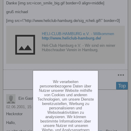
Danke [img src=icon_smile_big.gif border=0 align=middle]
gruß michael
[img src=\"http://www.heliclub-hamburg.de/sig_rcheli.gif\" border=0]
HELI-CLUB-HAMBURG e.V. - Willkommen
http://www.heliclub-hamburg.de/
Heli-Club Hamburg e.V. - Wir sind ein reiner
Hubschrauber Verein in Hamburg.
Wir verarbeiten
Top
personenbezogene Daten über
Nutzer unserer Website mithilfe
von Cookies und anderen
Ein Gast antwortete
Technologien, um unsere Dienste
bereitzustellen, Werbung zu
02.06.2001, 15:57
personalisieren und
Websiteaktivitäten zu
Heckrotor
analysieren. Wir können
bestimmte Informationen über
Hallo,
unsere Nutzer mit unseren
Werbe- und Analysepartnern