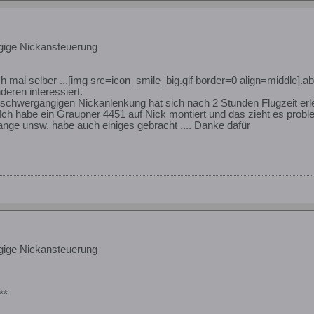
gige Nickansteuerung
h mal selber ...[img src=icon_smile_big.gif border=0 align=middle].a
eren interessiert.
 schwergängigen Nickanlenkung hat sich nach 2 Stunden Flugzeit erled
 Ich habe ein Graupner 4451 auf Nick montiert und das zieht es probl
Zange unsw. habe auch einiges gebracht .... Danke dafür
gige Nickansteuerung
**