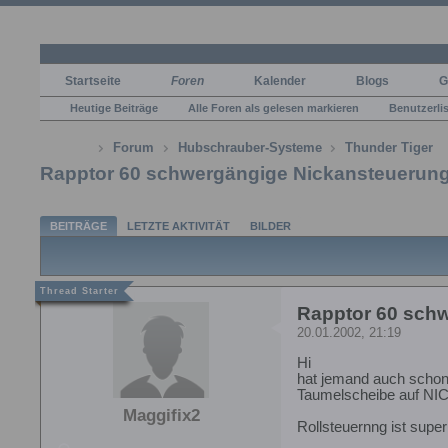
Startseite
Foren
Kalender
Blogs
G
Heutige Beiträge
Alle Foren als gelesen markieren
Benutzerli
Forum
Hubschrauber-Systeme
Thunder Tiger
Rapptor 60 schwergängige Nickansteuerun
BEITRÄGE
LETZTE AKTIVITÄT
BILDER
Rapptor 60 sch
20.01.2002, 21:19
Hi
hat jemand auch schon 
Taumelscheibe auf NICK
Maggifix2
Rollsteuernng ist super