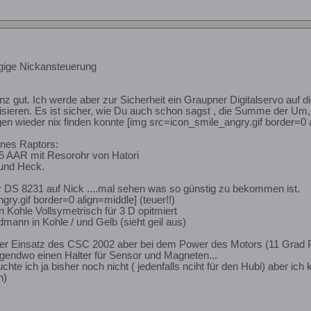
gige Nickansteuerung
nz gut. Ich werde aber zur Sicherheit ein Graupner Digitalservo auf 
isieren. Es ist sicher, wie Du auch schon sagst , die Summe der Um
en wieder nix finden konnte [img src=icon_smile_angry.gif border=0 
ines Raptors:
 AAR mit Resorohr von Hatori
 und Heck.
 DS 8231 auf Nick ....mal sehen was so günstig zu bekommen ist.
ry.gif border=0 align=middle] (teuer!!)
en Kohle Vollsymetrisch für 3 D opitmiert
ann in Kohle / und Gelb (sieht geil aus)
 der Einsatz des CSC 2002 aber bei dem Power des Motors (11 Grad Pi
rgendwo einen Halter für Sensor und Magneten...
uchte ich ja bisher noch nicht ( jedenfalls nciht für den Hubi) aber ic
n)