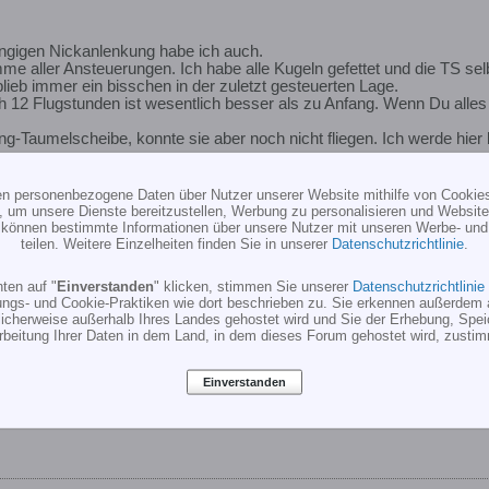
ngigen Nickanlenkung habe ich auch.
mme aller Ansteuerungen. Ich habe alle Kugeln gefettet und die TS se
blieb immer ein bisschen in der zuletzt gesteuerten Lage.
12 Flugstunden ist wesentlich besser als zu Anfang. Wenn Du alles fe
ing-Taumelscheibe, konnte sie aber noch nicht fliegen. Ich werde hier
er mal auf Spiel. Ich hatte etwas, so dass das Heck immer leicht pen
ten personenbezogene Daten über Nutzer unserer Website mithilfe von Cookie
, um unsere Dienste bereitzustellen, Werbung zu personalisieren und Websitea
am HeRo-Blatthalter habe ich mit einer kleinen Unterlegscheibe unt
r können bestimmte Informationen über unsere Nutzer mit unseren Werbe- und
o sie ins Gewinde greift.
teilen. Weitere Einzelheiten finden Sie in unserer
Datenschutzrichtlinie
.
ube eine Idee (also wohl um die Dicke einer U-scheibe)zu lang, so das
ten auf "
Einverstanden
" klicken, stimmen Sie unserer
Datenschutzrichtlinie
Antrieb?
ungs- und Cookie-Praktiken wie dort beschrieben zu. Sie erkennen außerdem 
1 AAR.
cherweise außerhalb Ihres Landes gehostet wird und Sie der Erhebung, Spe
rbeitung Ihrer Daten in dem Land, in dem dieses Forum gehostet wird, zusti
 viel Freude. Und das zu einem unschlagbaren Preis. Wo holst Du D
Einverstanden