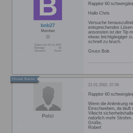
Rapptor 60 schwergän
Hallo Chris
Versuche herauszufinde
bob27
entsprechendes Lösen 
Member
ansonsten ist der Tip 
etwas leichtgängiger zu
schnell zu bruch.
Dabei seit:
16.12.2001
Beiträge:
44
Gruss Bob
Vorname:
Armin
22.01.2002, 07:06
Rapptor 60 schwergän
Wenn die Anlenkung nic
Einschweben, da läuft 
Vileicht sicherheitsha
Polzi
natürlich mehr Strohm.
Grüße,
Robert