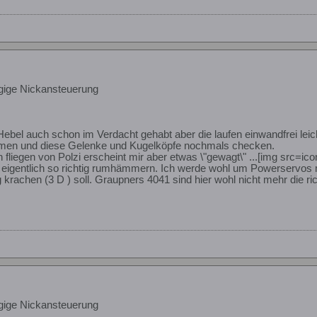
gige Nickansteuerung
Hebel auch schon im Verdacht gehabt aber die laufen einwandfrei leic
men und diese Gelenke und Kugelköpfe nochmals checken.
 fliegen von Polzi erscheint mir aber etwas \"gewagt\" ...[img src=ico
r eigentlich so richtig rumhämmern. Ich werde wohl um Powerservos mi
krachen (3 D ) soll. Graupners 4041 sind hier wohl nicht mehr die ric
gige Nickansteuerung