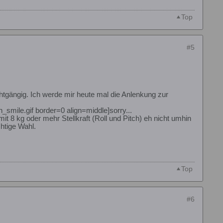
Top
#5
htgängig. Ich werde mir heute mal die Anlenkung zur
n_smile.gif border=0 align=middle]sorry...
t 8 kg oder mehr Stellkraft (Roll und Pitch) eh nicht umhin
htige Wahl.
Top
#6