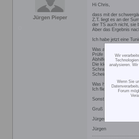
Hi Chris,
dass mit der schwergä
Jürgen Pieper
Z.T. liegt es an der Su
der TS auch nicht, sie 
Aber das Ergebnis nach 
Ich habe jetzt eine Tun
Was anderes:
Prüfe Deine HeRo-Blätt
Wir verarbei
Abhilfe bei mir:
Technologien
Die kleinen Schrauben 
analysieren. Wi
Schraube - dort also, w
Scheinbar ist die Schra
Wenn Sie un
Was hast Du für einen 
Datenverarbeit
Ich fliege den Webra 6
Forum mögli
Vera
Sonst macht der Raptor
Gruß
Jürgen
Jürgen