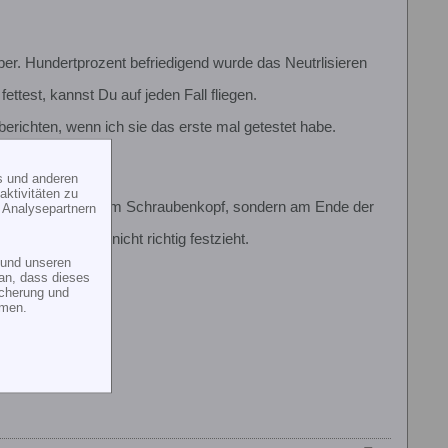
lber. Hundertprozent befriedigend wurde das Neutrlisieren
ttest, kannst Du auf jeden Fall fliegen.
 berichten, wenn ich sie das erste mal getestet habe.
delt.
s und anderen
ktivitäten zu
erlegt. Aber nicht am Schraubenkopf, sondern am Ende der
 Analysepartnern
s die Schraube nicht richtig festzieht.
und unseren
an, dass dieses
icherung und
mmen.
eine Ersatzteile?