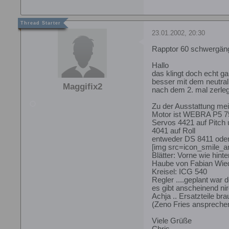
23.01.2002, 20:30
Rapptor 60 schwergän
Hallo
das klingt doch echt ga
besser mit dem neutral
Maggifix2
nach dem 2. mal zerleg
Zu der Ausstattung me
Motor ist WEBRA P5 75
Servos 4421 auf Pitch
4041 auf Roll
entweder DS 8411 oder
[img src=icon_smile_ang
Blätter: Vorne wie hint
Haube von Fabian Wiedm
Kreisel: ICG 540
Regler ....geplant war
es gibt anscheinend ni
Achja .. Ersatzteile bra
(Zeno Fries anspreche
Viele Grüße