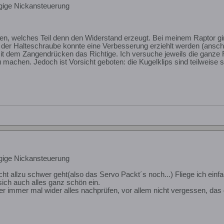
gige Nickansteuerung
n, welches Teil denn den Widerstand erzeugt. Bei meinem Raptor gi
der Halteschraube konnte eine Verbesserung erziehlt werden (ansch
mit dem Zangendrücken das Richtige. Ich versuche jeweils die ganze
 machen. Jedoch ist Vorsicht geboten: die Kugelklips sind teilweise s
gige Nickansteuerung
ht allzu schwer geht(also das Servo Packt´s noch...) Fliege ich einf
sich auch alles ganz schön ein.
lber immer mal wider alles nachprüfen, vor allem nicht vergessen, da