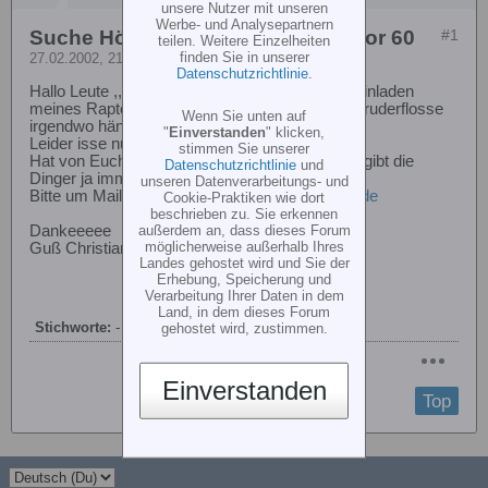
unsere Nutzer mit unseren
Werbe- und Analysepartnern
Suche Höhenruderflosse für Raptor 60
#1
teilen. Weitere Einzelheiten
finden Sie in unserer
27.02.2002, 21:16
Datenschutzrichtlinie
.
Hallo Leute ,,,ich war heute ungeschickt beim einladen
meines Raptors ins Auto und bin mit der Höhenruderflosse
Wenn Sie unten auf
irgendwo hängen geblieben.
"
Einverstanden
" klicken,
Leider isse nun kaputt gebrochen..
stimmen Sie unserer
Hat von Euch noch jemand so ein Teil über. Es gibt die
Datenschutzrichtlinie
und
Dinger ja immer nur im Komplettset...
unseren Datenverarbeitungs- und
Bitte um Mail unter :
mueller-info@onlinehome.de
Cookie-Praktiken wie dort
beschrieben zu. Sie erkennen
außerdem an, dass dieses Forum
Dankeeeee
möglicherweise außerhalb Ihres
Guß Christian
Landes gehostet wird und Sie der
Erhebung, Speicherung und
Verarbeitung Ihrer Daten in dem
Land, in dem dieses Forum
Stichworte:
-
gehostet wird, zustimmen.
Einverstanden
Top