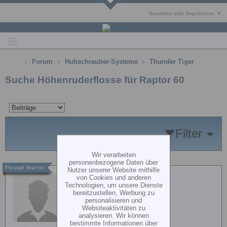
Anmelden oder Registrieren
Forum
Hubschrauber-Systeme
Thunder Tiger
Suche Höhenruderflosse für Raptor 60
Filter
Wir verarbeiten
personenbezogene Daten über
Nutzer unserer Website mithilfe
Maggifix2
von Cookies und anderen
Technologien, um unsere Dienste
bereitzustellen, Werbung zu
personalisieren und
Websiteaktivitäten zu
analysieren. Wir können
bestimmte Informationen über