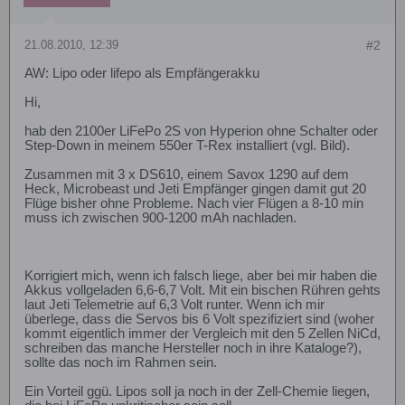
21.08.2010, 12:39
#2
AW: Lipo oder lifepo als Empfängerakku
Hi,
hab den 2100er LiFePo 2S von Hyperion ohne Schalter oder
Step-Down in meinem 550er T-Rex installiert (vgl. Bild).
Zusammen mit 3 x DS610, einem Savox 1290 auf dem
Heck, Microbeast und Jeti Empfänger gingen damit gut 20
Flüge bisher ohne Probleme. Nach vier Flügen a 8-10 min
muss ich zwischen 900-1200 mAh nachladen.
Korrigiert mich, wenn ich falsch liege, aber bei mir haben die
Akkus vollgeladen 6,6-6,7 Volt. Mit ein bischen Rühren gehts
laut Jeti Telemetrie auf 6,3 Volt runter. Wenn ich mir
überlege, dass die Servos bis 6 Volt spezifiziert sind (woher
kommt eigentlich immer der Vergleich mit den 5 Zellen NiCd,
schreiben das manche Hersteller noch in ihre Kataloge?),
sollte das noch im Rahmen sein.
Ein Vorteil ggü. Lipos soll ja noch in der Zell-Chemie liegen,