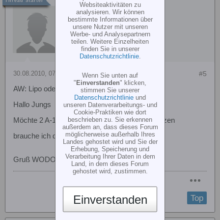
Websiteaktivitäten zu
wodo
analysieren. Wir können
bestimmte Informationen über
unsere Nutzer mit unseren
Werbe- und Analysepartnern
teilen. Weitere Einzelheiten
finden Sie in unserer
Datenschutzrichtlinie
.
30.08.2010, 07:17
#5
Wenn Sie unten auf
"
Einverstanden
" klicken,
AW: Lipo oder lifepo als Empfängerakku
stimmen Sie unserer
Datenschutzrichtlinie
und
Hallo Jungs
unseren Datenverarbeitungs- und
Cookie-Praktiken wie dort
beschrieben zu. Sie erkennen
Möchte 2 A-123 Zellen für Empfängerstrom nutzen
außerdem an, dass dieses Forum
möglicherweise außerhalb Ihres
brauche ich da auch einen Balanzeranschluss
Landes gehostet wird und Sie der
Erhebung, Speicherung und
Verarbeitung Ihrer Daten in dem
Gruß WODO
Land, in dem dieses Forum
gehostet wird, zustimmen.
Einverstanden
Top