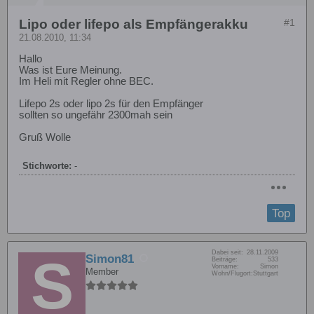
Lipo oder lifepo als Empfängerakku
#1
21.08.2010, 11:34
Hallo
Was ist Eure Meinung.
Im Heli mit Regler ohne BEC.
Lifepo 2s oder lipo 2s für den Empfänger
sollten so ungefähr 2300mah sein
Gruß Wolle
Stichworte:
-
Top
Dabei seit:
28.11.2009
Simon81
Beiträge:
533
Vorname:
Simon
Member
Wohn/Flugort:
Stuttgart