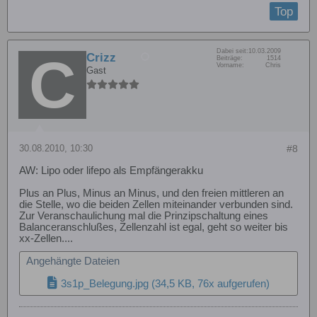
Top
Dabei seit:
10.03.2009
Crizz
Beiträge:
1514
Vorname:
Chris
Gast
30.08.2010, 10:30
#8
AW: Lipo oder lifepo als Empfängerakku
Plus an Plus, Minus an Minus, und den freien mittleren an
die Stelle, wo die beiden Zellen miteinander verbunden sind.
Zur Veranschaulichung mal die Prinzipschaltung eines
Balanceranschlußes, Zellenzahl ist egal, geht so weiter bis
xx-Zellen....
Angehängte Dateien
3s1p_Belegung.jpg
(34,5 KB, 76x aufgerufen)