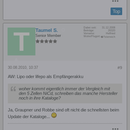
Top
Dabei seit:
31.12.2008
Taumel S.
Beiträge:
26320
Vorname:
Helfried
Senior Member
Wohn/Flugort:
�?sterreich
30.08.2010, 10:37
#9
AW: Lipo oder lifepo als Empfängerakku
woher kommt eigentlich immer der Vergleich mit
den 5 Zellen NiCd, schreiben das manche Hersteller
noch in ihre Kataloge?
Ja, Graupner und Robbe sind oft nicht die schnellsten beim
Update der Kataloge...