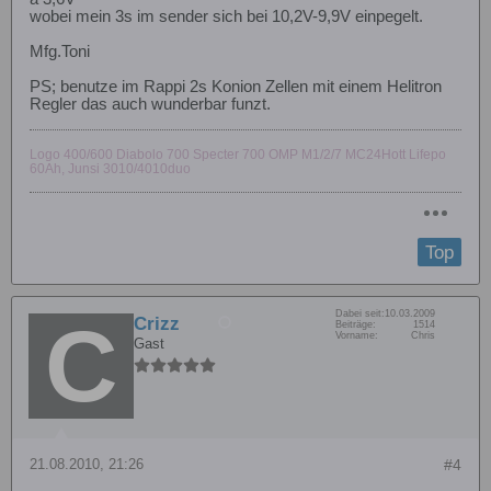
wobei mein 3s im sender sich bei 10,2V-9,9V einpegelt.
Mfg.Toni
PS; benutze im Rappi 2s Konion Zellen mit einem Helitron
Regler das auch wunderbar funzt.
Logo 400/600 Diabolo 700 Specter 700 OMP M1/2/7 MC24Hott Lifepo
60Ah, Junsi 3010/4010duo
Top
Dabei seit:
10.03.2009
Crizz
Beiträge:
1514
Vorname:
Chris
Gast
21.08.2010, 21:26
#4