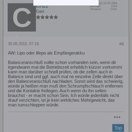
Dabei seit:
10.03.2009
Crizz
Beiträge:
1514
Vorname:
Chris
Gast
30.08.2010, 07:19
#6
AW: Lipo oder lifepo als Empfängerakku
Balanceranschluß sollte schon vorhanden sein, wenn dir
irgendwann mal die Betriebszeit erheblich kürzer vorkommt
kann man darüber schnell prüfen, ob die zellen auch in
Balance sind und ggf. auch mal ne einzelne Zelle direkt über
den Balanceranschluß nachladen. Sonst wird das schwierig,
würde ja heißen man muß den Schrumpfschlauch entfernen
und die Kontakte freilegen. Auch wenn du ihn selten
brauchst - er macht schon Sinn. Ich würde jedenfalls nicht
drauf verzichten, ist je kein wirkliches Mehrgewicht, das
man rumschleppen würde.
Top