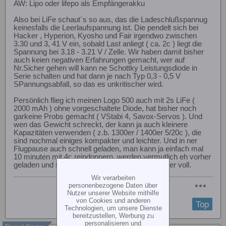
AW: Lipo oder lifepo als Empfängerakku
Also bei LiFe schaut´s so aus, das die Ladeschlußspannug
keinesfalls die Leerlaufspannung ist. Die pendelt sich bei
Hacker , Hyperion, Kyosho und Fair irgendwo zwischen
3.30 und 3, 41 V ein, sobald Last anliegt ( ca. 2c ) liegt die
Spannung bei 3.18 - 3.21 V / Zelle. Wir haben damit bisher
auch keien negativen Erfahrungen gemacht, wer auf
Nr.Sicher gehen will kann ne Schottky Leistungsdiode in
Serie schalten und hat dann je nach Typ 0,3 - 0,5 V
SPannungsabfall, so das es unkritischer wird.
Persönlich flieg ich meinen Logo 500 auch mit 2s LiFe (
2000 mAh ) ohne vorgeschaltete Diode, hat bisher noch
garkeine Probs gemacht ( VStabi 4, Savox-Servos ). Und
wen das Gewicht schreckt, der kann ja auch kleinere
Kapazitäten verwenden ( z.b. 1300er / 1400er 5/20c ), die
sind nochmal einiges kompakter und leichter. Und in ner
Flugpause auch schnell geladen, man kann ja einfach mal
10 minuten mit 4c reindonnern, werden vermutlich eh vorher
geladen und sind dann in wenigen minuten wieder voll.
Wir verarbeiten
personenbezogene Daten über
Nutzer unserer Website mithilfe
von Cookies und anderen
Top
Technologien, um unsere Dienste
bereitzustellen, Werbung zu
personalisieren und