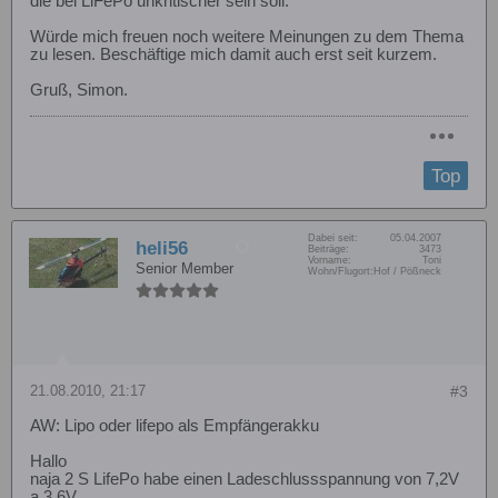
die bei LiFePo unkritischer sein soll.
Würde mich freuen noch weitere Meinungen zu dem Thema
zu lesen. Beschäftige mich damit auch erst seit kurzem.
Gruß, Simon.
Top
Dabei seit:
05.04.2007
heli56
Beiträge:
3473
Vorname:
Toni
Senior Member
Wohn/Flugort:
Hof / Pößneck
21.08.2010, 21:17
#3
AW: Lipo oder lifepo als Empfängerakku
Hallo
naja 2 S LifePo habe einen Ladeschlussspannung von 7,2V
a 3,6V