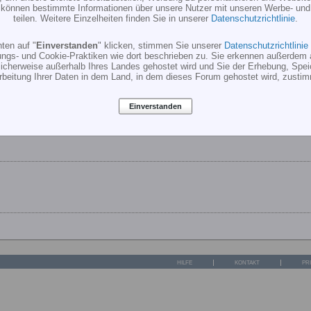
RC Modellbau Shop - freakware
r können bestimmte Informationen über unsere Nutzer mit unseren Werbe- und
ps://www.freakware.de/shop/artikeldetails.php?show_artikel=226
teilen. Weitere Einzelheiten finden Sie in unserer
Datenschutzrichtlinie
.
Shop für RC Modellbau, Klemmbausteine, Helikopter, Flächenmodelle
ten auf "
Einverstanden
" klicken, stimmen Sie unserer
Datenschutzrichtlinie
e, LiPolar, RC-Ware und vieles mehr...
ungs- und Cookie-Praktiken wie dort beschrieben zu. Sie erkennen außerdem 
cherweise außerhalb Ihres Landes gehostet wird und Sie der Erhebung, Spe
rbeitung Ihrer Daten in dem Land, in dem dieses Forum gehostet wird, zusti
Einverstanden
hmen
HILFE
KONTAKT
PR