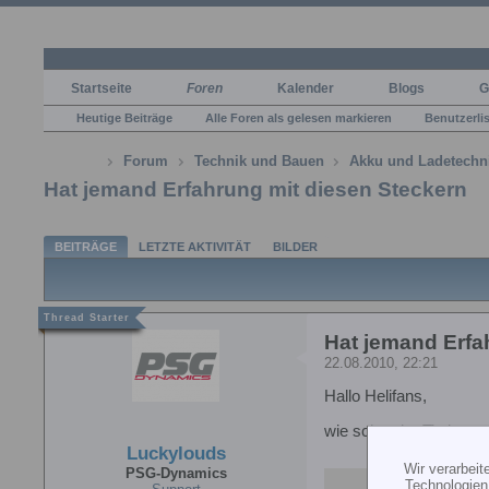
Startseite
Foren
Kalender
Blogs
G
Heutige Beiträge
Alle Foren als gelesen markieren
Benutzerli
Forum
Technik und Bauen
Akku und Ladetechn
Hat jemand Erfahrung mit diesen Steckern
BEITRÄGE
LETZTE AKTIVITÄT
BILDER
Hat jemand Erfa
22.08.2010, 22:21
Hallo Helifans,
wie schon im Titel ges
Luckylouds
Wir verarbei
PSG-Dynamics
Technologien