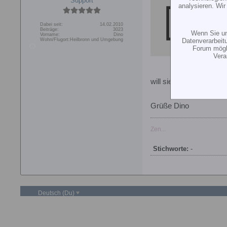
Support
Ihr 
analysieren. Wi
htt
Dabei seit:
14.02.2010
Ihr 
Beiträge:
3023
Wenn Sie un
Shap
Vorname:
Dino
Datenverarbeit
Wohn/Flugort:
Heilbronn und Umgebung
Forum mögli
Vera
will sie fürn 600HV ne
Grüße Dino
Zen...
Stichworte:
-
Deutsch (Du)