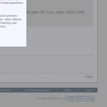
 Analysepartnern
82
, Quadcopter, Multicopter, RC Cars, Align, CaDA, SAB,
und unseren
an, dass dieses
icherung und
mmen.
Top
IVATSPHÄRE
NUTZUNGSBEDINGUNGEN
ADMIN
HINAUF
Powered by
vBulletin®
Version 6.1.5
Copyright © 2026 MH Sub I, LLC dba vBulletin. Alle Rechte vorbehalten.
Die Seite wurde um 16:22 erstellt.