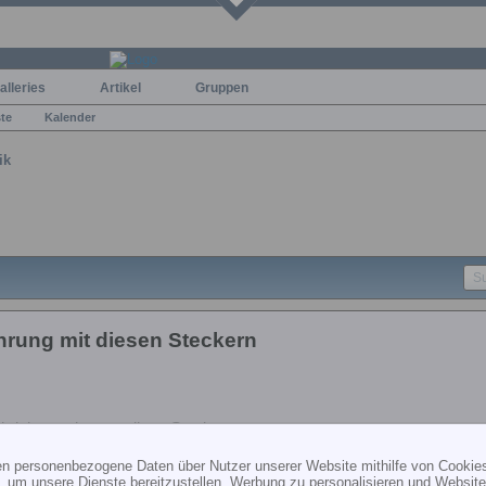
alleries
Artikel
Gruppen
ste
Kalender
ik
hrung mit diesen Steckern
chrieben gehts um diese Stecker.
ten personenbezogene Daten über Nutzer unserer Website mithilfe von Cookie
, um unsere Dienste bereitzustellen, Werbung zu personalisieren und Websitea