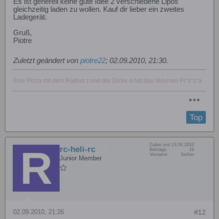
Es ist generell keine gute Idee 2 verschiedene Lipos
gleichzeitig laden zu wollen. Kauf dir lieber ein zweites
Ladegerät.
Gruß,
Piotre
Zuletzt geändert von
piotre22
;
02.09.2010, 21:30
.
Eine Pizza mit dem Radius z und der Dicke a hat das Volumen Pi*z*z*a
Top
Dabei seit:
13.04.2010
rc-heli-rc
Beiträge:
16
Vorname:
Stefan
Junior Member
02.09.2010, 21:26
#12