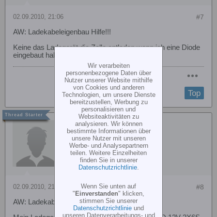
02.09.2010, 21:06
#7
AW: Ladekabeleigenbau Hilfe!!!
Keine das Ladegerät die Zelle entladen wenn ich eine Diode
eingebaut habe?
Wir verarbeiten
personenbezogene Daten über
Nutzer unserer Website mithilfe
von Cookies und anderen
Top
Technologien, um unsere Dienste
bereitzustellen, Werbung zu
personalisieren und
Websiteaktivitäten zu
analysieren. Wir können
Roooocky1986
bestimmte Informationen über
unsere Nutzer mit unseren
Werbe- und Analysepartnern
teilen. Weitere Einzelheiten
finden Sie in unserer
Datenschutzrichtlinie
.
Wenn Sie unten auf
02.09.2010, 21:08
#8
"
Einverstanden
" klicken,
stimmen Sie unserer
AW: Ladekabeleigenbau Hilfe!!!
Datenschutzrichtlinie
und
unseren Datenverarbeitungs- und