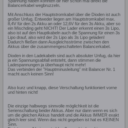
Spannung haben könnten dir hier schon mal direkt die
Balancerkabel wegbruzzeln.
Mit Anschluss der Hauptstromkabel über die Dioden ist auch
großer Unfug. Entweder liegen am Hauptstromkabel max.
8,4V für den 2s Akku an oder 12,6V für den 3s Akku, aber so
ein Mischding geht NICHT! Der Lader erkennt einen 3s Lipo,
also ist auf den Hauptkabeln auch die Spannung für einen 3s
Lipo drauf, also wird der 2s Lipo als 3s Lipo geladen!
Dadurch fließen dann Ausgleichsströme zwischen den
Akkus über die zusammengeschalteten Balancerkabel.
Dioden in den Ladekabeln sind auch absoluter Unfug, da hier
ja ein Spannungsabfall entsteht, dann stimmen die
Ladespannungen ja überhaupt nicht mehr!
Das verbinden der "Hauptminusleitung" mit Balancer Nr. 1
macht auch keinen Sinn!
Also kurz und knapp, diese Verschaltung funktioniert vorne
und hinten nicht!
Die einzige halbwegs sinnvolle möglichkeit ist die
Serienschaltung beider Akkus. Aber nur dann wenn es sich
um die gleichen Akkus handelt und die Akkus IMMER exakt
gleich leer sind. Wenn das nicht gegeben ist hat es KEINEN
Sinn.