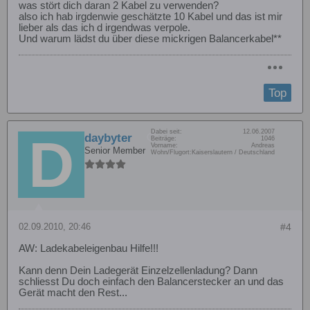
was stört dich daran 2 Kabel zu verwenden?
also ich hab irgdenwie geschätzte 10 Kabel und das ist mir
lieber als das ich d irgendwas verpole.
Und warum lädst du über diese mickrigen Balancerkabel**
Top
Dabei seit:
12.06.2007
daybyter
Beiträge:
1046
Vorname:
Andreas
Senior Member
Wohn/Flugort:
Kaiserslautern / Deutschland
02.09.2010, 20:46
#4
AW: Ladekabeleigenbau Hilfe!!!
Kann denn Dein Ladegerät Einzelzellenladung? Dann
schliesst Du doch einfach den Balancerstecker an und das
Gerät macht den Rest...