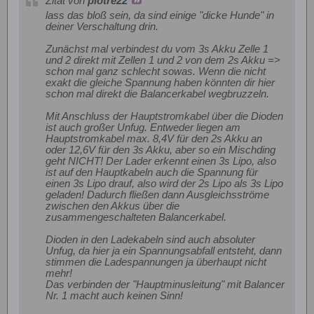
Zitat von
piotre22
lass das bloß sein, da sind einige "dicke Hunde" in
deiner Verschaltung drin.
Zunächst mal verbindest du vom 3s Akku Zelle 1
und 2 direkt mit Zellen 1 und 2 von dem 2s Akku =>
schon mal ganz schlecht sowas. Wenn die nicht
exakt die gleiche Spannung haben könnten dir hier
schon mal direkt die Balancerkabel wegbruzzeln.
Mit Anschluss der Hauptstromkabel über die Dioden
ist auch großer Unfug. Entweder liegen am
Hauptstromkabel max. 8,4V für den 2s Akku an
oder 12,6V für den 3s Akku, aber so ein Mischding
geht NICHT! Der Lader erkennt einen 3s Lipo, also
ist auf den Hauptkabeln auch die Spannung für
einen 3s Lipo drauf, also wird der 2s Lipo als 3s Lipo
geladen! Dadurch fließen dann Ausgleichsströme
zwischen den Akkus über die
zusammengeschalteten Balancerkabel.
Dioden in den Ladekabeln sind auch absoluter
Unfug, da hier ja ein Spannungsabfall entsteht, dann
stimmen die Ladespannungen ja überhaupt nicht
mehr!
Das verbinden der "Hauptminusleitung" mit Balancer
Nr. 1 macht auch keinen Sinn!