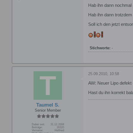
Hab ihn dann nochmal a
Hab ihn dann trotzdem 
Soll ich den jetzt ent
Stichworte:
-
25.09.2010, 10:58
AW: Neuer Lipo defekt 
Hast du ihn korrekt bal
Taumel S.
Senior Member
Dabei seit:
31.12.2008
Beiträge:
26320
Vorname:
Helfried