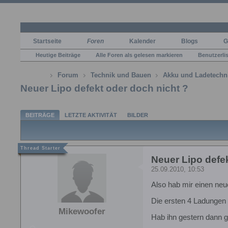
Startseite
Foren
Kalender
Blogs
G
Heutige Beiträge
Alle Foren als gelesen markieren
Benutzerli
Forum
Technik und Bauen
Akku und Ladetechn
Neuer Lipo defekt oder doch nicht ?
BEITRÄGE
LETZTE AKTIVITÄT
BILDER
Neuer Lipo defek
25.09.2010, 10:53
Also hab mir einen neu
Die ersten 4 Ladungen a
Mikewoofer
Hab ihn gestern dann ge