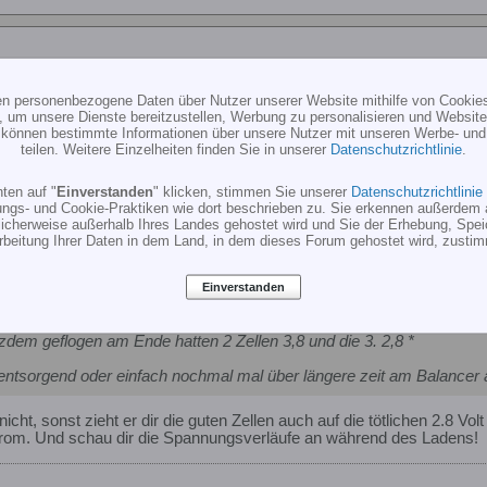
oder doch nicht ?
ten personenbezogene Daten über Nutzer unserer Website mithilfe von Cookie
, um unsere Dienste bereitzustellen, Werbung zu personalisieren und Websitea
ern des Akkus wieder ein wenig auseinanderdriften ist normal. Nur sov
r können bestimmte Informationen über unsere Nutzer mit unseren Werbe- und
teilen. Weitere Einzelheiten finden Sie in unserer
Datenschutzrichtlinie
.
ten auf "
Einverstanden
" klicken, stimmen Sie unserer
Datenschutzrichtlinie
ungs- und Cookie-Praktiken wie dort beschrieben zu. Sie erkennen außerdem 
cherweise außerhalb Ihres Landes gehostet wird und Sie der Erhebung, Spe
rbeitung Ihrer Daten in dem Land, in dem dieses Forum gehostet wird, zusti
Einverstanden
oder doch nicht ?
zdem geflogen am Ende hatten 2 Zellen 3,8 und die 3. 2,8 *
t entsorgend oder einfach nochmal mal über längere zeit am Balancer
cht, sonst zieht er dir die guten Zellen auch auf die tötlichen 2.8 Volt
strom. Und schau dir die Spannungsverläufe an während des Ladens!