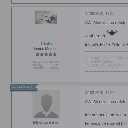
27.09.2010, 11:08
AW: Neuer Lipo defekt 
Zaubererei
Tanki
Ich würde der Zelle nic
Senior Member
Tanki 800, 700, 600, 500, 3
Tanki 800 Turbine
Dabei seit:
11.09.2007
Tanki MCPX, Nano CPX
Beiträge:
1167
Vorname:
Markus
27.09.2010, 11:37
AW: Neuer Lipo defekt 
Ich behandle sie wie m
Mikewoofer
Ist sowieso normal bei 