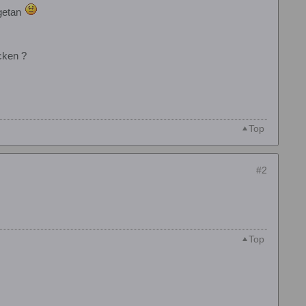
 getan
cken ?
Top
#2
Top