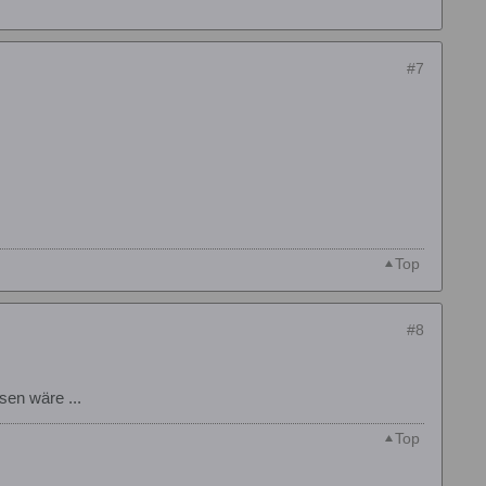
#7
Top
#8
sen wäre ...
Top