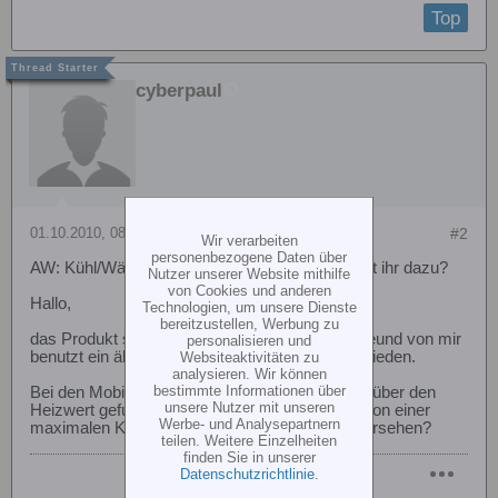
Top
cyberpaul
01.10.2010, 08:35
#2
Wir verarbeiten
personenbezogene Daten über
AW: Kühl/Wärmeboxen von Mobicool: Was sagt ihr dazu?
Nutzer unserer Website mithilfe
von Cookies und anderen
Hallo,
Technologien, um unsere Dienste
bereitzustellen, Werbung zu
das Produkt selbst kenne ich nicht. Aber ein Freund von mir
personalisieren und
benutzt ein ähnliches Produkt und ist damit zufrieden.
Websiteaktivitäten zu
analysieren. Wir können
bestimmte Informationen über
Bei den Mobicool habe ich aber keine Angaben über den
unsere Nutzer mit unseren
Heizwert gefunden... die schreiben immer nur von einer
Werbe- und Analysepartnern
maximalen Kühlleistung. Habe ich das was übersehen?
teilen. Weitere Einzelheiten
finden Sie in unserer
Datenschutzrichtlinie
.