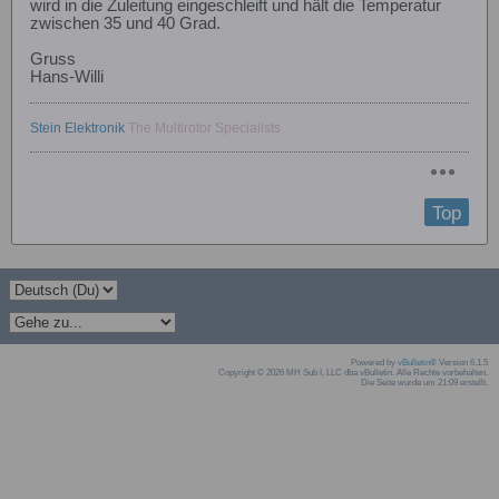
wird in die Zuleitung eingeschleift und hält die Temperatur
zwischen 35 und 40 Grad.
Gruss
Hans-Willi
Stein Elektronik
The Multirotor Specialists
Top
Powered by
vBulletin®
Version 6.1.5
Copyright © 2026 MH Sub I, LLC dba vBulletin. Alle Rechte vorbehalten.
Die Seite wurde um 21:09 erstellt.