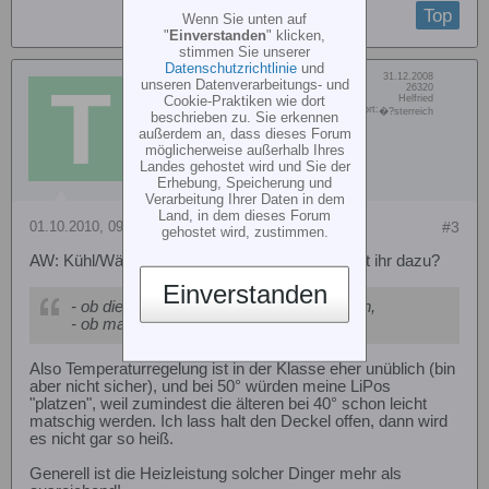
Top
Wenn Sie unten auf
"
Einverstanden
" klicken,
stimmen Sie unserer
Datenschutzrichtlinie
und
Dabei seit:
31.12.2008
unseren Datenverarbeitungs- und
Taumel S.
Beiträge:
26320
Cookie-Praktiken wie dort
Vorname:
Helfried
Senior Member
Wohn/Flugort:
�?sterreich
beschrieben zu. Sie erkennen
außerdem an, dass dieses Forum
möglicherweise außerhalb Ihres
Landes gehostet wird und Sie der
Erhebung, Speicherung und
Verarbeitung Ihrer Daten in dem
Land, in dem dieses Forum
01.10.2010, 09:02
#3
gehostet wird, zustimmen.
AW: Kühl/Wärmeboxen von Mobicool: Was sagt ihr dazu?
Einverstanden
- ob die Taschen bis 45/50 Grad aufheizen,
- ob man die Temperatur regeln kann
Also Temperaturregelung ist in der Klasse eher unüblich (bin
aber nicht sicher), und bei 50° würden meine LiPos
"platzen", weil zumindest die älteren bei 40° schon leicht
matschig werden. Ich lass halt den Deckel offen, dann wird
es nicht gar so heiß.
Generell ist die Heizleistung solcher Dinger mehr als