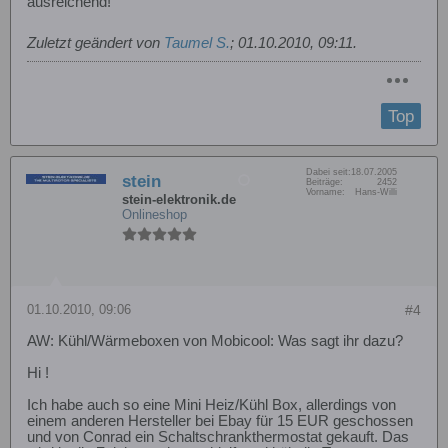
ausreichend!
Zuletzt geändert von
Taumel S.
;
01.10.2010, 09:11
.
Top
Dabei seit:
18.07.2005
stein
Beiträge:
2452
Vorname:
Hans-Willi
stein-elektronik.de
Onlineshop
01.10.2010, 09:06
#4
AW: Kühl/Wärmeboxen von Mobicool: Was sagt ihr dazu?
Hi !
Ich habe auch so eine Mini Heiz/Kühl Box, allerdings von
einem anderen Hersteller bei Ebay für 15 EUR geschossen
und von Conrad ein Schaltschrankthermostat gekauft. Das