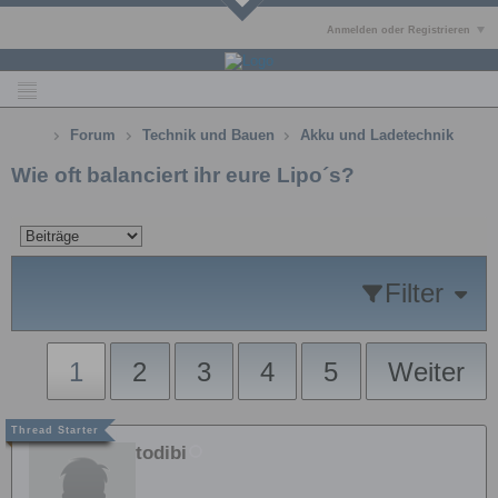
Anmelden oder Registrieren
Forum
Technik und Bauen
Akku und Ladetechnik
Wie oft balanciert ihr eure Lipo´s?
Filter
1
2
3
4
5
Weiter
todibi