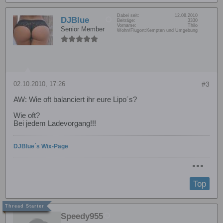
Dabei seit:
12.08.2010
DJBlue
Beiträge:
3330
Vorname:
Thilo
Senior Member
Wohn/Flugort:
Kempten und Umgebung
02.10.2010, 17:26
#3
AW: Wie oft balanciert ihr eure Lipo´s?
Wie oft?
Bei jedem Ladevorgang!!!
DJBlue´s Wix-Page
Top
Speedy955