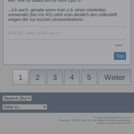
AW: Wie oft balanciert ihr eure Lipo´s?
...ich auch. gerade wenn man z.b. einen starterlipo
verwendet (bei mir 4S) sieht man deutlich den zellendrift
wegen der nur kurzen stromentnahme.
RAW 700 / Nitro - @VBar Touch
Top
1
2
3
4
5
Weiter
Powered by
vBulletin®
Version 6.1.5
Copyright © 2026 MH Sub I, LLC dba vBulletin. Alle Rechte vorbehalten.
Die Seite wurde um 09:04 erstellt.