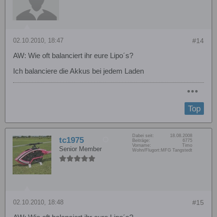
02.10.2010, 18:47
#14
AW: Wie oft balanciert ihr eure Lipo´s?
Ich balanciere die Akkus bei jedem Laden
Top
Dabei seit:
18.08.2008
tc1975
Beiträge:
6775
Vorname:
Timo
Senior Member
Wohn/Flugort:
MFG Tangstedt
02.10.2010, 18:48
#15