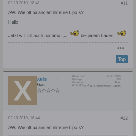
02.10.2010, 18:41
#11
AW: Wie oft balanciert ihr eure Lipo´s?
Hallo
Jetzt will ich auch nochmal ,...
bei jedem Laden
Top
Dabei seit:
04.07.2008
xels
Beiträge:
338
Vorname:
Max
Gast
Wohn/Flugort:
�?sterreich/Bez. Baden
02.10.2010, 18:44
#12
AW: Wie oft balanciert ihr eure Lipo´s?