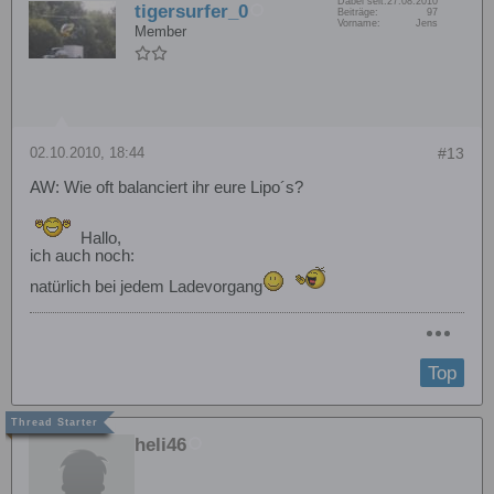
Dabei seit:
27.08.2010
tigersurfer_0
Beiträge:
97
Vorname:
Jens
Member
02.10.2010, 18:44
#13
AW: Wie oft balanciert ihr eure Lipo´s?
Hallo,
ich auch noch:
natürlich bei jedem Ladevorgang
Top
heli46