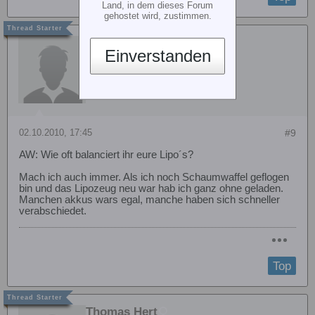
Land, in dem dieses Forum
gehostet wird, zustimmen.
Knau
Einverstanden
02.10.2010, 17:45
#9
AW: Wie oft balanciert ihr eure Lipo´s?
Mach ich auch immer. Als ich noch Schaumwaffel geflogen
bin und das Lipozeug neu war hab ich ganz ohne geladen.
Manchen akkus wars egal, manche haben sich schneller
verabschiedet.
Top
Thomas Hert