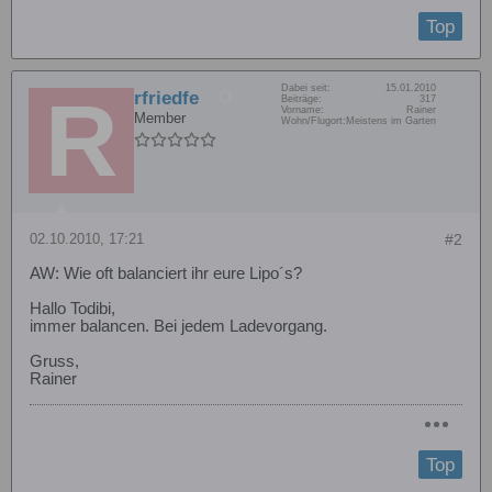
Top
Dabei seit:
15.01.2010
rfriedfe
Beiträge:
317
Vorname:
Rainer
Member
Wohn/Flugort:
Meistens im Garten
02.10.2010, 17:21
#2
AW: Wie oft balanciert ihr eure Lipo´s?
Hallo Todibi,
immer balancen. Bei jedem Ladevorgang.
Gruss,
Rainer
Top