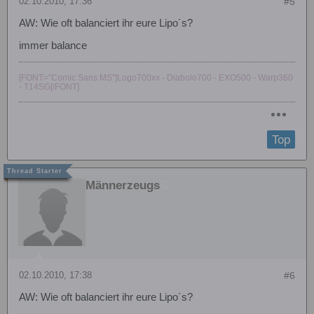
02.10.2010, 17:36
#5
AW: Wie oft balanciert ihr eure Lipo´s?
immer balance
[FONT="Comic Sans MS"]Logo700xx - Diabolo700 - EXO500 - Warp360
- T14SG[/FONT]
Top
Männerzeugs
02.10.2010, 17:38
#6
AW: Wie oft balanciert ihr eure Lipo´s?