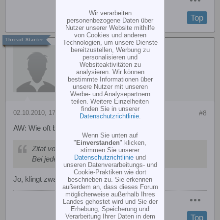
Wir verarbeiten
Top
personenbezogene Daten über
Nutzer unserer Website mithilfe
von Cookies und anderen
Technologien, um unsere Dienste
Heli-Player
bereitzustellen, Werbung zu
personalisieren und
Websiteaktivitäten zu
analysieren. Wir können
bestimmte Informationen über
unsere Nutzer mit unseren
Werbe- und Analysepartnern
teilen. Weitere Einzelheiten
finden Sie in unserer
02.10.2010, 17:40
#8
Datenschutzrichtlinie
.
AW: Wie oft balanciert ihr eure Lipo´s?
Wenn Sie unten auf
"
Einverstanden
" klicken,
Zitat von
Chorge
stimmen Sie unserer
Datenschutzrichtlinie
und
Bei jedem Ladevorgang
unseren Datenverarbeitungs- und
Cookie-Praktiken wie dort
Jo, klingt zwar blöd, iss aber so.
beschrieben zu. Sie erkennen
außerdem an, dass dieses Forum
möglicherweise außerhalb Ihres
Landes gehostet wird und Sie der
Erhebung, Speicherung und
Verarbeitung Ihrer Daten in dem
Top