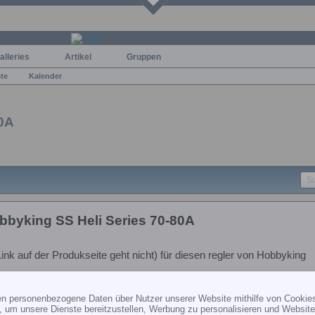
alleries
Artikel
Gruppen
ste
Kalender
80A
obbyking SS Heli Series 70-80A
ink auf der Produkseite geht nicht) für diesen regler von Hobbyking
ten personenbezogene Daten über Nutzer unserer Website mithilfe von Cookie
, um unsere Dienste bereitzustellen, Werbung zu personalisieren und Websitea