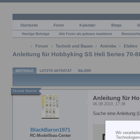
Startseite
Foren
Kalender
Blogs
G
Heutige Beiträge
Alle Foren als gelesen markieren
Benutzerli
Forum
Technik und Bauen
Antriebe
Elektro
Anleitung für Hobbyking SS Heli Series 70-
BEITRÄGE
LETZTE AKTIVITÄT
BILDER
Anleitung für H
06.08.2010, 17:38
Suche eine Anleitung (L
BlackBaron1971
Wir verarbei
RC-Modellbau-Center
Technologien