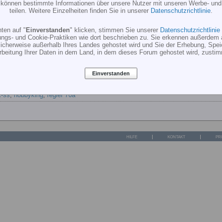
r können bestimmte Informationen über unsere Nutzer mit unseren Werbe- und
teilen. Weitere Einzelheiten finden Sie in unserer
Datenschutzrichtlinie
.
ten auf "
Einverstanden
" klicken, stimmen Sie unserer
Datenschutzrichtlinie
ungs- und Cookie-Praktiken wie dort beschrieben zu. Sie erkennen außerdem 
cherweise außerhalb Ihres Landes gehostet wird und Sie der Erhebung, Spe
rbeitung Ihrer Daten in dem Land, in dem dieses Forum gehostet wird, zusti
Einverstanden
k-ss
,
hobbyking
,
regler 70a
HILFE
KONTAKT
PR