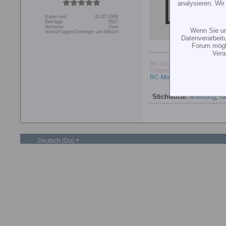
analysieren. Wi
Dabei seit:
21.07.2009
Beiträge:
3527
Vorname:
Uwe
Wenn Sie un
Wohn/Flugort:
Dettingen am Albuch
Datenverarbeit
Forum mögli
Vera
RC-Modellbau-Center
OnlineShop
RC-Modellbau-Center
Stichworte:
anleitung
,
h
Deutsch (Du)