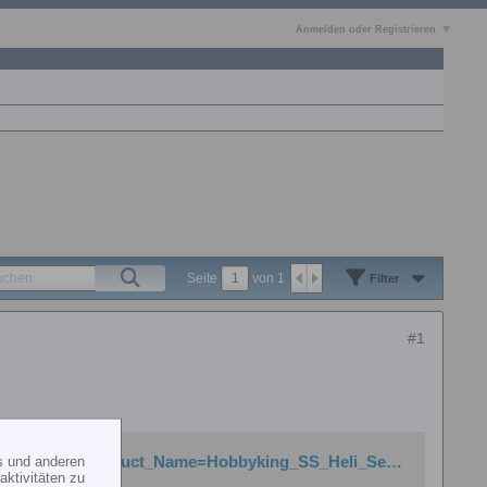
Anmelden oder Registrieren
Seite
von
1
Filter
#1
s und anderen
http://www.hobbycity.com/hobbycity/store/uh_viewItem.asp?idProduct=10015&Product_Name=Hobbyking_SS_Heli_Series_70-80A_ESC_w/UBEC
ktivitäten zu