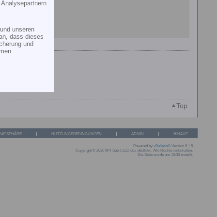
 Analysepartnern
und unseren
an, dass dieses
icherung und
mmen.
Top
IVATSPHÄRE
NUTZUNGSBEDINGUNGEN
ADMIN
HINAUF
Powered by
vBulletin®
Version 6.1.5
Copyright © 2026 MH Sub I, LLC dba vBulletin. Alle Rechte vorbehalten.
Die Seite wurde um 10:33 erstellt.