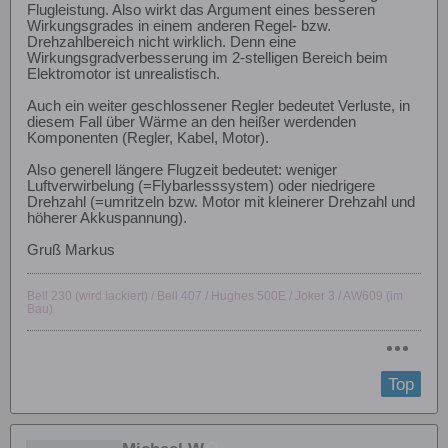
Flugleistung. Also wirkt das Argument eines besseren
Wirkungsgrades in einem anderen Regel- bzw.
Drehzahlbereich nicht wirklich. Denn eine
Wirkungsgradverbesserung im 2-stelligen Bereich beim
Elektromotor ist unrealistisch.
Auch ein weiter geschlossener Regler bedeutet Verluste, in
diesem Fall über Wärme an den heißer werdenden
Komponenten (Regler, Kabel, Motor).
Also generell längere Flugzeit bedeutet: weniger
Luftverwirbelung (=Flybarlesssystem) oder niedrigere
Drehzahl (=umritzeln bzw. Motor mit kleinerer Drehzahl und
höherer Akkuspannung).
Gruß Markus
Bell 230 (wird lackiert) / Bell 407 / Hughes 500E / Joker 3 / AW609 (im
Bau)
Top