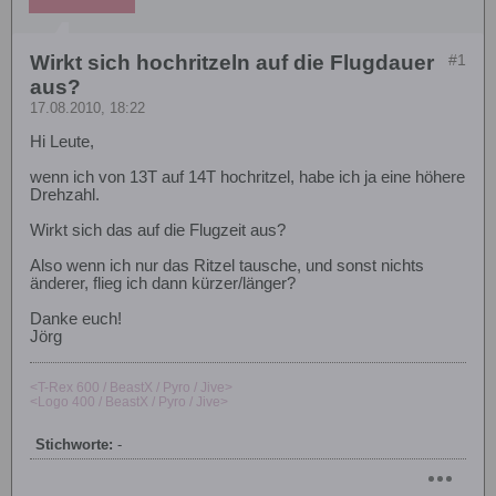
Wirkt sich hochritzeln auf die Flugdauer
#1
aus?
17.08.2010, 18:22
Hi Leute,
wenn ich von 13T auf 14T hochritzel, habe ich ja eine höhere
Drehzahl.
Wirkt sich das auf die Flugzeit aus?
Also wenn ich nur das Ritzel tausche, und sonst nichts
änderer, flieg ich dann kürzer/länger?
Danke euch!
Jörg
<T-Rex 600 / BeastX / Pyro / Jive>
<Logo 400 / BeastX / Pyro / Jive>
Stichworte:
-