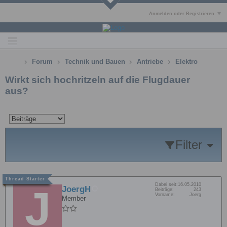
Anmelden oder Registrieren
Forum
Technik und Bauen
Antriebe
Elektro
Wirkt sich hochritzeln auf die Flugdauer
aus?
Filter
Dabei seit:
16.05.2010
JoergH
Beiträge:
243
Vorname:
Joerg
Member