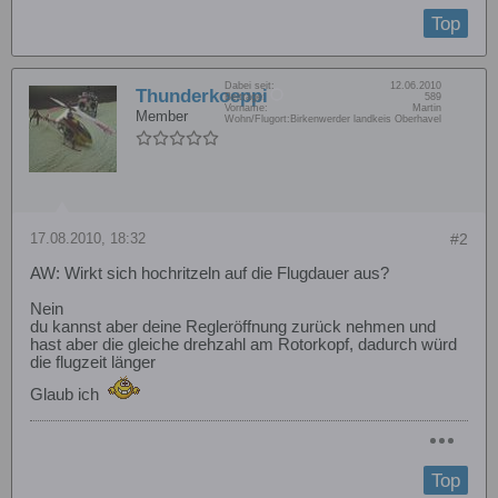
Top
Dabei seit:
12.06.2010
Thunderkoeppi
Beiträge:
589
Vorname:
Martin
Member
Wohn/Flugort:
Birkenwerder landkeis Oberhavel
17.08.2010, 18:32
#2
AW: Wirkt sich hochritzeln auf die Flugdauer aus?
Nein
du kannst aber deine Regleröffnung zurück nehmen und
hast aber die gleiche drehzahl am Rotorkopf, dadurch würd
die flugzeit länger
Glaub ich
Top