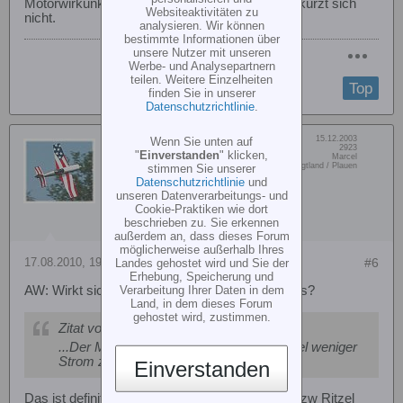
Motorwirkunksgradbereich und die Flugzeit verkürzt sich
Websiteaktivitäten zu
nicht.
analysieren. Wir können
bestimmte Informationen über
unsere Nutzer mit unseren
Werbe- und Analysepartnern
teilen. Weitere Einzelheiten
Top
finden Sie in unserer
Datenschutzrichtlinie
.
Dabei seit:
15.12.2003
Wenn Sie unten auf
Fly-So-High
Beiträge:
2923
"
Einverstanden
" klicken,
Vorname:
Marcel
Senior Member
Wohn/Flugort:
Vogtland / Plauen
stimmen Sie unserer
Datenschutzrichtlinie
und
unseren Datenverarbeitungs- und
Cookie-Praktiken wie dort
beschrieben zu. Sie erkennen
außerdem an, dass dieses Forum
möglicherweise außerhalb Ihres
17.08.2010, 19:02
#6
Landes gehostet wird und Sie der
Erhebung, Speicherung und
Verarbeitung Ihrer Daten in dem
AW: Wirkt sich hochritzeln auf die Flugdauer aus?
Land, in dem dieses Forum
gehostet wird, zustimmen.
Zitat von
qwertz
...Der Motor wird mit dem grösseren Ritzel weniger
Strom ziehen...Gruss Bodo
Einverstanden
Das ist definitiv FALSCH - je größer Drehzahl bzw Ritzel