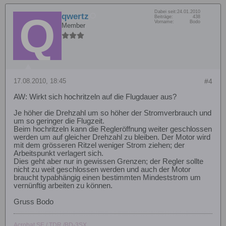
Dabei seit:
24.01.2010
qwertz
Beiträge:
438
Vorname:
Bodo
Member
17.08.2010, 18:45
#4
AW: Wirkt sich hochritzeln auf die Flugdauer aus?
Je höher die Drehzahl um so höher der Stromverbrauch und
um so geringer die Flugzeit.
Beim hochritzeln kann die Regleröffnung weiter geschlossen
werden um auf gleicher Drehzahl zu bleiben. Der Motor wird
mit dem grösseren Ritzel weniger Strom ziehen; der
Arbeitspunkt verlagert sich.
Dies geht aber nur in gewissen Grenzen; der Regler sollte
nicht zu weit geschlossen werden und auch der Motor
braucht typabhängig einen bestimmten Mindeststrom um
vernünftig arbeiten zu können.
Gruss Bodo
Acrobat SE / TDR /BD-3SX