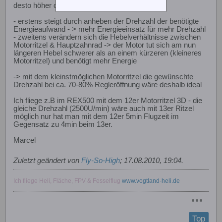
desto höher der Stromverbrauch !
- erstens steigt durch anheben der Drehzahl der benötigte
Energieaufwand - > mehr Energieeinsatz für mehr Drehzahl
- zweitens verändern sich die Hebelverhältnisse zwischen
Motorritzel & Hauptzahnrad -> der Motor tut sich am nun
längeren Hebel schwerer als an einem kürzeren (kleineres
Motorritzel) und benötigt mehr Energie
-> mit dem kleinstmöglichen Motorritzel die gewünschte
Drehzahl bei ca. 70-80% Regleröffnung wäre deshalb ideal
Ich fliege z.B im REX500 mit dem 12er Motorritzel 3D - die
gleiche Drehzahl (2500U/min) wäre auch mit 13er Ritzel
möglich nur hat man mit dem 12er 5min Flugzeit im
Gegensatz zu 4min beim 13er.
Marcel
Zuletzt geändert von
Fly-So-High
;
17.08.2010, 19:04
.
Ich fliege Heli, Fläche, FPV & Fesselflug
www.vogtland-heli.de
Top