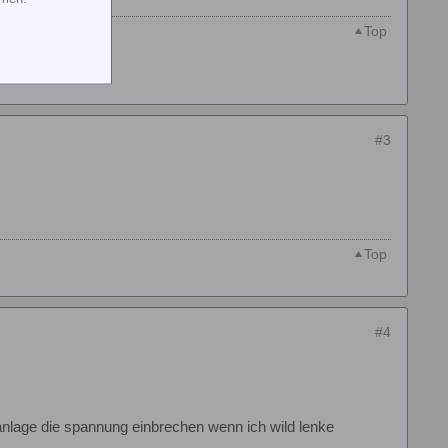
Top
#3
Top
#4
anlage die spannung einbrechen wenn ich wild lenke