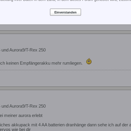
Einverstanden
 und Aurora9/T-Rex 250
b ich keinen Empfängerakku mehr rumliegen.
 und Aurora9/T-Rex 250
i meiner aurora erlebt
ches akkupack mit 4 AA batterien dranhänge dann sehe ich auf der 
rvos wie bei dir