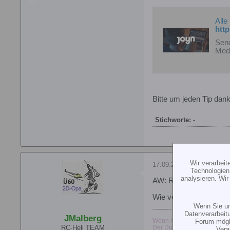
Alle
htt
Send
Medi
Bitte um jeden Tip dank
Stichworte:
-
Wir verarbei
17.09.2010, 11:04
Technologien
analysieren. Wi
AW: Regler RCE-BL 15
Wie verhält es sich d
Wenn Sie un
Datenverarbeit
JMalberg
Wenn man keine Ahnung hat,
Forum mögli
RC-Heli TEAM
Der Dunning-Krueger-Effekt 
Vera