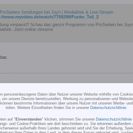
 ProSieben Sendungen bei Joyn | Mediathek & Live-Stream
p://www.myvideo.de/watch/7759299/Funke_Teil_2
ung verpasst? Schau das ganze Programm von ProSieben bei Joyn. 
athek. Jetzt online streame
bar.
ten personenbezogene Daten über Nutzer unserer Website mithilfe von Cookie
, um unsere Dienste bereitzustellen, Werbung zu personalisieren und Websitea
r können bestimmte Informationen über unsere Nutzer mit unseren Werbe- und
 und Aurora9/T-Rex 250
teilen. Weitere Einzelheiten finden Sie in unserer
Datenschutzrichtlinie
.
enn, wenn du einen Empfängerakku statt des BEC anklemmst?
ten auf "
Einverstanden
" klicken, stimmen Sie unserer
Datenschutzrichtlinie
ungs- und Cookie-Praktiken wie dort beschrieben zu. Sie erkennen außerdem 
 einfach mal die Klappe halten oder nachfragen!
cherweise außerhalb Ihres Landes gehostet wird und Sie der Erhebung, Spe
ist immer und überall!
rbeitung Ihrer Daten in dem Land, in dem dieses Forum gehostet wird, zusti