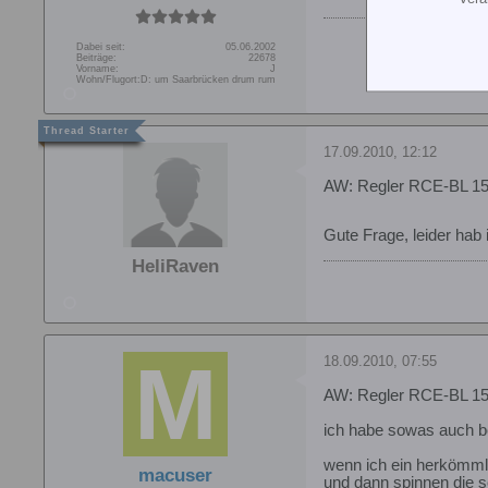
Dabei seit:
05.06.2002
Beiträge:
22678
Vorname:
J
Wohn/Flugort:
D: um Saarbrücken drum rum
17.09.2010, 12:12
AW: Regler RCE-BL 15
Gute Frage, leider ha
HeliRaven
18.09.2010, 07:55
AW: Regler RCE-BL 15
ich habe sowas auch be
wenn ich ein herkömmli
macuser
und dann spinnen die se