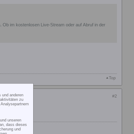
Ob im kostenlosen Live-Stream oder auf Abruf in der
Top
s und anderen
#2
ktivitäten zu
 Analysepartnern
und unseren
an, dass dieses
icherung und
mmen.