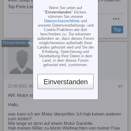
Mein Setup fliegt seit knapp 80 Akkuzyklen ohne Probleme,
Top Preis-Leistung
Wenn Sie unten auf
"
Einverstanden
" klicken,
stimmen Sie unserer
Datenschutzrichtlinie
und
unseren Datenverarbeitungs- und
Top
Cookie-Praktiken wie dort
beschrieben zu. Sie erkennen
außerdem an, dass dieses Forum
möglicherweise außerhalb Ihres
Landes gehostet wird und Sie der
ufofix
Erhebung, Speicherung und
Verarbeitung Ihrer Daten in dem
Land, in dem dieses Forum
gehostet wird, zustimmen.
Einverstanden
22.09.2010, 06:43
#7
AW: Motor stottert beim starten T-Rex 600 ESP
Hallo,
was kann ich am Motor überprüfen. Ich hab keinen anderen
zum testen?
Wie lange ist denn auf einem Motor Garantie.
Hab meinen 600er zu letzen Weihnachten von meiner Frau