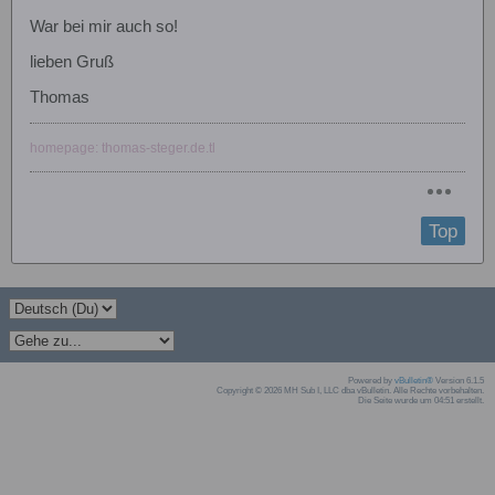
War bei mir auch so!
lieben Gruß
Thomas
homepage: thomas-steger.de.tl
Top
Powered by
vBulletin®
Version 6.1.5
Copyright © 2026 MH Sub I, LLC dba vBulletin. Alle Rechte vorbehalten.
Die Seite wurde um 04:51 erstellt.