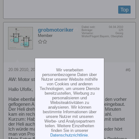
Top
Dabei seit:
04.04.2010
grobmotoriker
Beiträge:
125
Vorname:
Georg
Member
Wohn/Flugort:
Bayern, Oberpfalz
20.09.2010, 20:54
#6
Wir verarbeiten
personenbezogene Daten über
Nutzer unserer Website mithilfe
AW: Motor stottert beim starten T-Rex 600 ESP
von Cookies und anderen
Technologien, um unsere Dienste
Hallo Ufofix,
bereitzustellen, Werbung zu
personalisieren und
Habe ebenfalls den 600ESP, und aus Versehen den vorher
Websiteaktivitäten zu
geflogenen Akku (Turnigy 5000/25C) nochmals eingebaut.
analysieren. Wir können
Der Heli drehte hoch ohne Mucken, und nach 4 Minuten
bestimmte Informationen über
kam ein recht heftiges Taumeln, mangels Drehzahl.
unsere Nutzer mit unseren
Kurzum: Habe Baukastenkomponenten, und damit startet
Werbe- und Analysepartnern
der Heli auch mit "halbleeren" Akku.
teilen. Weitere Einzelheiten
Ich würde mal den Motor überprüfen, hin und wieder hört
finden Sie in unserer
man von Problemen mit dem 600M.
Datenschutzrichtlinie
.