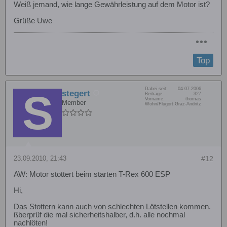
Weiß jemand, wie lange Gewährleistung auf dem Motor ist?
Grüße Uwe
Top
Dabei seit:
04.07.2006
stegert
Beiträge:
327
Vorname:
thomas
Member
Wohn/Flugort:
Graz-Andritz
23.09.2010, 21:43
#12
AW: Motor stottert beim starten T-Rex 600 ESP
Hi,
Das Stottern kann auch von schlechten Lötstellen kommen.
ßberprüf die mal sicherheitshalber, d.h. alle nochmal
nachlöten!