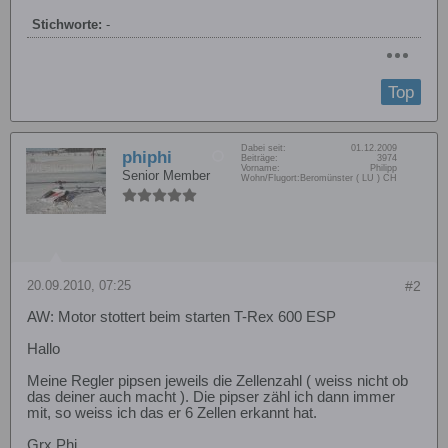
Stichworte:
-
Top
Dabei seit:
01.12.2009
phiphi
Beiträge:
3974
Vorname:
Philipp
Senior Member
Wohn/Flugort:
Beromünster ( LU ) CH
20.09.2010, 07:25
#2
AW: Motor stottert beim starten T-Rex 600 ESP
Hallo
Meine Regler pipsen jeweils die Zellenzahl ( weiss nicht ob
das deiner auch macht ). Die pipser zähl ich dann immer
mit, so weiss ich das er 6 Zellen erkannt hat.
Grx Phi