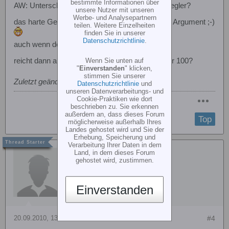
bestimmte Informationen über
AW: Unterschied zwischen Jazz und Jive 80 Regler?
unsere Nutzer mit unseren
Werbe- und Analysepartnern
das harte Gehäuse ist klarerdings ein wichtiges Argument ;-)
teilen. Weitere Einzelheiten
finden Sie in unserer
Datenschutzrichtlinie
.
auch wenn der jive um einiges teuer ist,..
Wenn Sie unten auf
reicht dann aber der 80ger aus? oder besser der 100?
"
Einverstanden
" klicken,
stimmen Sie unserer
Zuletzt geändert von
Gast
;
20.09.2010, 12:50
.
Datenschutzrichtlinie
und
unseren Datenverarbeitungs- und
Cookie-Praktiken wie dort
beschrieben zu. Sie erkennen
außerdem an, dass dieses Forum
Top
möglicherweise außerhalb Ihres
Landes gehostet wird und Sie der
Erhebung, Speicherung und
Verarbeitung Ihrer Daten in dem
gerhold
Land, in dem dieses Forum
gehostet wird, zustimmen.
Einverstanden
20.09.2010, 13:05
#4