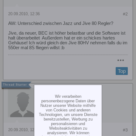
20.09.2010, 12:36
#2
AW: Unterschied zwischen Jazz und Jive 80 Regler?
Jive, da neuer, BEC ist höher belastbar und die Software ist
halt überarbeitet
Außerdem hat er ein schickes hartes
Gehäuse! Ich würd gleich den Jive 80HV nehmen falls du im
550er mal 8S fliegen willst :b
Top
ThomasV
Wir verarbeiten
personenbezogene Daten über
Nutzer unserer Website mithilfe
von Cookies und anderen
Technologien, um unsere Dienste
bereitzustellen, Werbung zu
personalisieren und
Websiteaktivitäten zu
20.09.2010, 12:47
#3
analysieren. Wir können