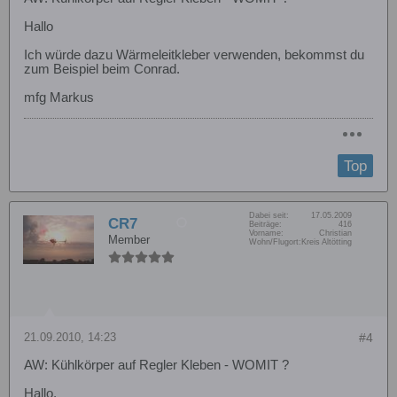
Hallo
Ich würde dazu Wärmeleitkleber verwenden, bekommst du
zum Beispiel beim Conrad.
mfg Markus
Top
Dabei seit:
17.05.2009
CR7
Beiträge:
416
Vorname:
Christian
Member
Wohn/Flugort:
Kreis Altötting
21.09.2010, 14:23
#4
AW: Kühlkörper auf Regler Kleben - WOMIT ?
Hallo,