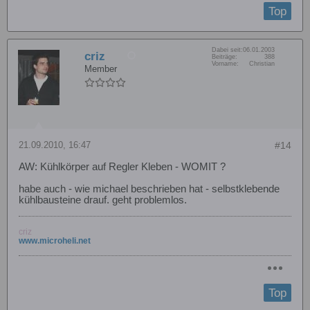
Top
Dabei seit:
06.01.2003
criz
Beiträge:
388
Vorname:
Christian
Member
21.09.2010, 16:47
#14
AW: Kühlkörper auf Regler Kleben - WOMIT ?
habe auch - wie michael beschrieben hat - selbstklebende
kühlbausteine drauf. geht problemlos.
criz
www.microheli.net
Top