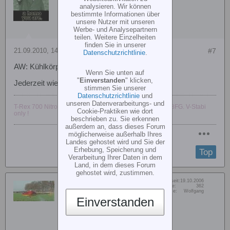
analysieren. Wir können
bestimmte Informationen über
unsere Nutzer mit unseren
Werbe- und Analysepartnern
teilen. Weitere Einzelheiten
finden Sie in unserer
21.09.2010, 14:32
#7
Datenschutzrichtlinie
.
AW: Kühlkörper auf Regler Kleben - WOMIT ?
Wenn Sie unten auf
"
Einverstanden
" klicken,
Jederzeit wieder...viel Erfolg !
stimmen Sie unserer
Datenschutzrichtlinie
und
unseren Datenverarbeitungs- und
T-Rex 700 Nitro, T-Rex 600 Nitro / 600 ESP, T-Rex 500, T8FG. V-Stabi
Cookie-Praktiken wie dort
only !
beschrieben zu. Sie erkennen
außerdem an, dass dieses Forum
möglicherweise außerhalb Ihres
Landes gehostet wird und Sie der
Erhebung, Speicherung und
Top
Verarbeitung Ihrer Daten in dem
Land, in dem dieses Forum
gehostet wird, zustimmen.
Dabei seit:
19.10.2006
bokelerente
Beiträge:
362
Vorname:
Wolfgang
Gast
Einverstanden