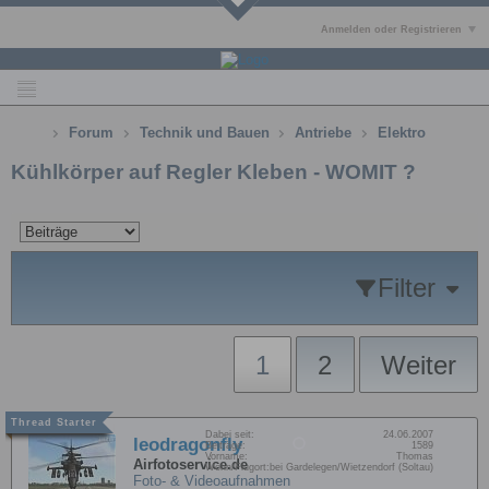
Anmelden oder Registrieren
Forum
Technik und Bauen
Antriebe
Elektro
Kühlkörper auf Regler Kleben - WOMIT ?
Filter
1
2
Weiter
Dabei seit:
24.06.2007
leodragonfly
Beiträge:
1589
Vorname:
Thomas
Airfotoservice.de
Wohn/Flugort:
bei Gardelegen/Wietzendorf (Soltau)
Foto- & Videoaufnahmen