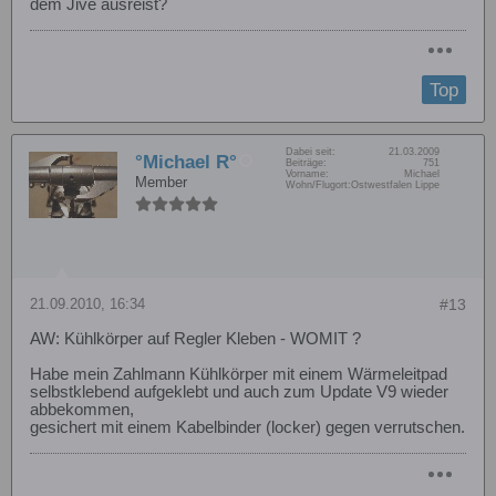
dem Jive ausreist?
Top
Dabei seit:
21.03.2009
°Michael R°
Beiträge:
751
Vorname:
Michael
Member
Wohn/Flugort:
Ostwestfalen Lippe
21.09.2010, 16:34
#13
AW: Kühlkörper auf Regler Kleben - WOMIT ?
Habe mein Zahlmann Kühlkörper mit einem Wärmeleitpad
selbstklebend aufgeklebt und auch zum Update V9 wieder
abbekommen,
gesichert mit einem Kabelbinder (locker) gegen verrutschen.