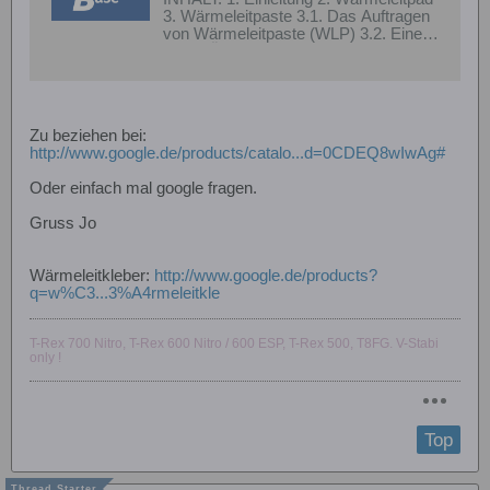
3. Wärmeleitpaste 3.1. Das Auftragen
von Wärmeleitpaste (WLP) 3.2. Eine
kleine Übersicht verschiedener
Wärmeleitpasten 4. Fazit 1.) Einleitung
Dieses How To soll anschaulich
darstellen, wie Wärmeleipaste
aufgetragen wird und was man unter...
Zu beziehen bei:
http://www.google.de/products/catalo...d=0CDEQ8wIwAg#
Oder einfach mal google fragen.
Gruss Jo
Wärmeleitkleber:
http://www.google.de/products?
q=w%C3...3%A4rmeleitkle
T-Rex 700 Nitro, T-Rex 600 Nitro / 600 ESP, T-Rex 500, T8FG. V-Stabi
only !
Top