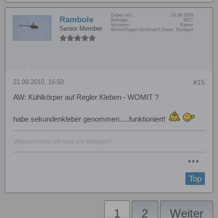
Dabei seit:
19.09.2009
Rambole
Beiträge:
6877
Vorname:
Rainer
Senior Member
Wohn/Flugort:
Schönaich,Raum Stuttgart
21.09.2010, 16:50
#15
AW: Kühlkörper auf Regler Kleben - WOMIT ?
habe sekundenkleber genommen.....funktioniert!
Vergesst nicht, wir sind alle Kollegen!
Top
1
2
Weiter