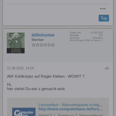
Top
Dabei seit:
01.09.2010
b00nhunter
Beiträge:
185
Vorname:
Johannes
Member
Wohn/Flugort:
Wild im Verein ;)
21.09.2010, 14:24
#5
AW: Kühlkörper auf Regler Kleben - WOMIT ?
Hi,
hier siehst Du wie`s gemacht wird:
Leserartikel - Wärmeleitpaste richtig auftragen
http://www.computerbase.de/forum/showthread.php?t=442318
INHALT: 1. Einleitung 2. Wärmeleitpad