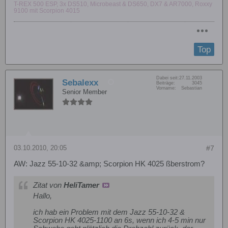
T-REX 500 ESP, 3x DS510, Microbeast & DS650, DX7 & AR7000, Roxxy
9100 mit Scorpion 4015
Top
Dabei seit:
27.11.2003
Sebalexx
Beiträge:
3045
Vorname:
Sebastian
Senior Member
03.10.2010, 20:05
#7
AW: Jazz 55-10-32 &amp; Scorpion HK 4025 ßberstrom?
Zitat von
HeliTamer
Hallo,
ich hab ein Problem mit dem Jazz 55-10-32 &
Scorpion HK 4025-1100 an 6s, wenn ich 4-5 min nur