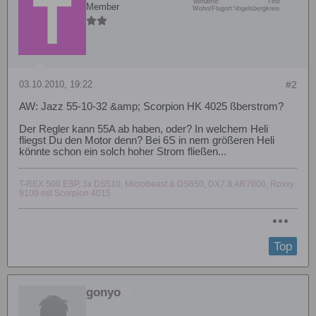
Vorname:
Tino
Member
Wohn/Flugort:
Vogelsbergkreis
03.10.2010, 19:22
#2
AW: Jazz 55-10-32 &amp; Scorpion HK 4025 ßberstrom?
Der Regler kann 55A ab haben, oder? In welchem Heli
fliegst Du den Motor denn? Bei 6S in nem größeren Heli
könnte schon ein solch hoher Strom fließen...
T-REX 500 ESP, 3x DS510, Microbeast & DS650, DX7 & AR7000, Roxxy
9100 mit Scorpion 4015
Top
gonyo