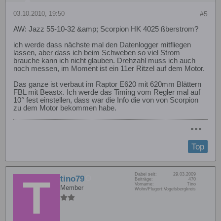
03.10.2010, 19:50
#5
AW: Jazz 55-10-32 &amp; Scorpion HK 4025 ßberstrom?
ich werde dass nächste mal den Datenlogger mitfliegen
lassen, aber dass ich beim Schweben so viel Strom
brauche kann ich nicht glauben. Drehzahl muss ich auch
noch messen, im Moment ist ein 11er Ritzel auf dem Motor.
Das ganze ist verbaut im Raptor E620 mit 620mm Blättern
FBL mit Beastx. Ich werde das Timing vom Regler mal auf
10° fest einstellen, dass war die Info die von von Scorpion
zu dem Motor bekommen habe.
Top
Dabei seit:
29.03.2009
tino79
Beiträge:
470
Vorname:
Tino
Member
Wohn/Flugort:
Vogelsbergkreis