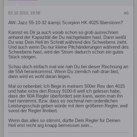
03.10.2010, 19:58
#6
AW: Jazz 55-10-32 &amp; Scorpion HK 4025 ßberstrom?
Kannst es Dir ja auch vorab schon so grob ausrechnen
anhand der Kapazität die Du nachgeladen hast. Dann weißt
Du was Dein Heli im Schnitt während des Schwebens zieht.
Und auch wenn Du nur kleine Pitchänderungen während des
Schwebens hast, wird der Strom dadurch schon ein gutes
Stück steigen.
Schau doch einfach mal wie nah Du bei dieser Rechnung an
die 55A herankommst. Wenn Du ziemlich nah dran bist,
dann wird es wohl daran liegen.
Mal so nebenbei: Ich fliege in meinem 500er Rex den 4015
und habe extra den Roxxy 9100-6 weil ich gelesen habe,
dass der 60A Regler überfordert sein kann, wenn man ihn
hart rannimmt. Bzw. dass es nochmal nen ordentlichen
Leistungsschub geben würde mit dem größeren Regler, weil
sonst der Regler limitiert.
Wenn das alles so stimmt, dürfte Dein Regler für Deinen
Heli erst recht arg knapp bemessen sein...