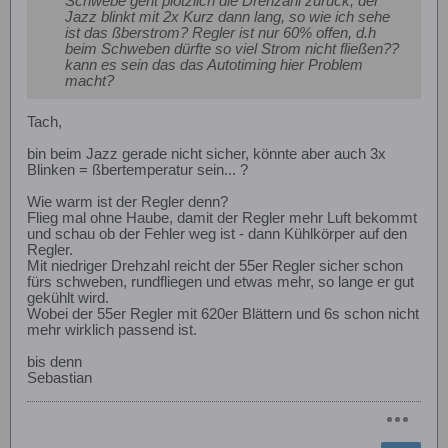
Schwebe geht plötzlich die Drehzahl zurück, der
Jazz blinkt mit 2x Kurz dann lang, so wie ich sehe
ist das ßberstrom? Regler ist nur 60% offen, d.h
beim Schweben dürfte so viel Strom nicht fließen??
kann es sein das das Autotiming hier Problem
macht?
Tach,
bin beim Jazz gerade nicht sicher, könnte aber auch 3x
Blinken = ßbertemperatur sein... ?
Wie warm ist der Regler denn?
Flieg mal ohne Haube, damit der Regler mehr Luft bekommt
und schau ob der Fehler weg ist - dann Kühlkörper auf den
Regler.
Mit niedriger Drehzahl reicht der 55er Regler sicher schon
fürs schweben, rundfliegen und etwas mehr, so lange er gut
gekühlt wird.
Wobei der 55er Regler mit 620er Blättern und 6s schon nicht
mehr wirklich passend ist.
bis denn
Sebastian