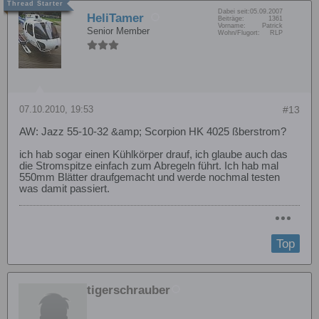
Dabei seit:
05.09.2007
HeliTamer
Beiträge:
1361
Vorname:
Patrick
Senior Member
Wohn/Flugort:
RLP
07.10.2010, 19:53
#13
AW: Jazz 55-10-32 &amp; Scorpion HK 4025 ßberstrom?
ich hab sogar einen Kühlkörper drauf, ich glaube auch das
die Stromspitze einfach zum Abregeln führt. Ich hab mal
550mm Blätter draufgemacht und werde nochmal testen
was damit passiert.
Top
tigerschrauber