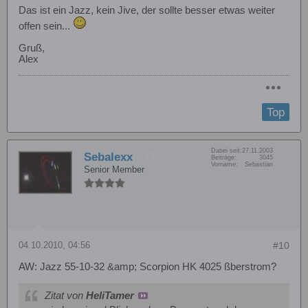
Das ist ein Jazz, kein Jive, der sollte besser etwas weiter
offen sein...
Gruß,
Alex
Top
Dabei seit:
27.11.2003
Sebalexx
Beiträge:
3045
Vorname:
Sebastian
Senior Member
04.10.2010, 04:56
#10
AW: Jazz 55-10-32 &amp; Scorpion HK 4025 ßberstrom?
Zitat von
HeliTamer