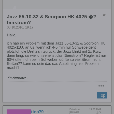
#1
Jazz 55-10-32 & Scorpion HK 4025 �?
berstrom?
03.10.2010, 19:17
Hallo,
ich hab ein Problem mit dem Jazz 55-10-32 & Scorpion HK
4025-1100 an 6s, wenn ich 4-5 min nur Schwebe geht
plötzlich die Drehzahl zurück, der Jazz blinkt mit 2x Kurz
dann lang, so wie ich sehe ist das ßberstrom? Regler ist nur
60% offen, d.h beim Schweben dürfte so viel Strom nicht
fließen?? kann es sein das das Autotiming hier Problem
macht?
Stichworte:
-
Top
Dabei seit:
29.03.2009
tino79
Beiträge:
470