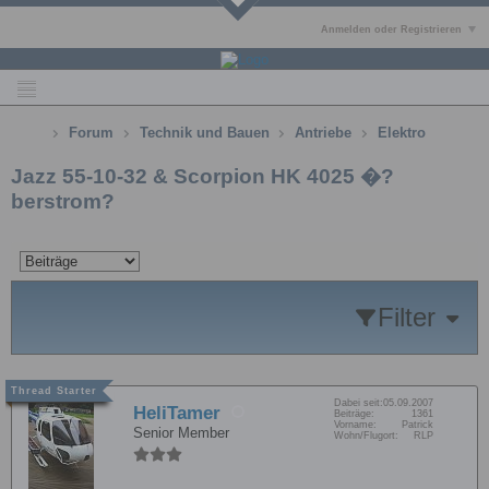
Anmelden oder Registrieren
Forum
Technik und Bauen
Antriebe
Elektro
Jazz 55-10-32 & Scorpion HK 4025 �?
berstrom?
Filter
Dabei seit:
05.09.2007
HeliTamer
Beiträge:
1361
Vorname:
Patrick
Senior Member
Wohn/Flugort:
RLP