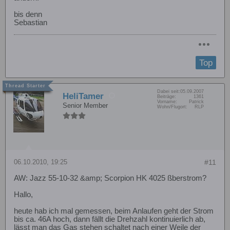
bis denn
Sebastian
Top
Dabei seit:
05.09.2007
HeliTamer
Beiträge:
1361
Vorname:
Patrick
Senior Member
Wohn/Flugort:
RLP
06.10.2010, 19:25
#11
AW: Jazz 55-10-32 &amp; Scorpion HK 4025 ßberstrom?
Hallo,
heute hab ich mal gemessen, beim Anlaufen geht der Strom
bis ca. 46A hoch, dann fällt die Drehzahl kontinuierlich ab,
lässt man das Gas stehen schaltet nach einer Weile der