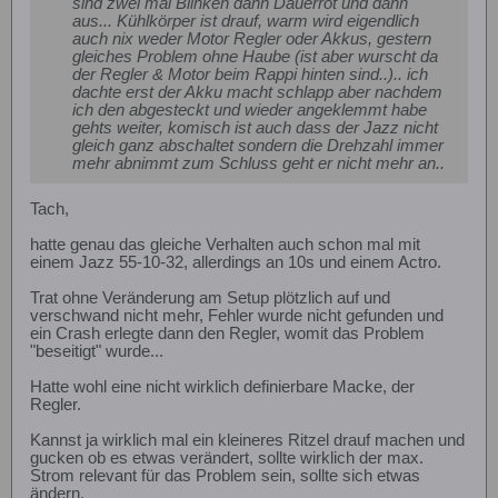
sind zwei mal Blinken dann Dauerrot und dann
aus... Kühlkörper ist drauf, warm wird eigendlich
auch nix weder Motor Regler oder Akkus, gestern
gleiches Problem ohne Haube (ist aber wurscht da
der Regler & Motor beim Rappi hinten sind..).. ich
dachte erst der Akku macht schlapp aber nachdem
ich den abgesteckt und wieder angeklemmt habe
gehts weiter, komisch ist auch dass der Jazz nicht
gleich ganz abschaltet sondern die Drehzahl immer
mehr abnimmt zum Schluss geht er nicht mehr an..
Tach,
hatte genau das gleiche Verhalten auch schon mal mit
einem Jazz 55-10-32, allerdings an 10s und einem Actro.
Trat ohne Veränderung am Setup plötzlich auf und
verschwand nicht mehr, Fehler wurde nicht gefunden und
ein Crash erlegte dann den Regler, womit das Problem
"beseitigt" wurde...
Hatte wohl eine nicht wirklich definierbare Macke, der
Regler.
Kannst ja wirklich mal ein kleineres Ritzel drauf machen und
gucken ob es etwas verändert, sollte wirklich der max.
Strom relevant für das Problem sein, sollte sich etwas
ändern.