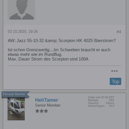
03.10.2010, 19:26
#4
AW: Jazz 55-10-32 &amp; Scorpion HK 4025 ßberstrom?
Ist schon Grenzwertig....Im Schweben braucht er auch
etwas mehr wie im Rundflug.
Max. Dauer Strom des Scorpion sind 100A
Top
Dabei seit:
05.09.2007
HeliTamer
Beiträge:
1361
Vorname:
Patrick
Senior Member
Wohn/Flugort:
RLP