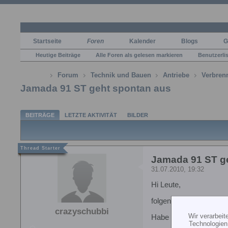
Startseite
Foren
Kalender
Blogs
G
Heutige Beiträge
Alle Foren als gelesen markieren
Benutzerli
Forum
Technik und Bauen
Antriebe
Verbren
Jamada 91 ST geht spontan aus
BEITRÄGE
LETZTE AKTIVITÄT
BILDER
Jamada 91 ST g
31.07.2010, 19:32
Hi Leute,
folgendes Problem.
crazyschubbi
Wir verarbei
Habe eine Freya mit ei
Technologien