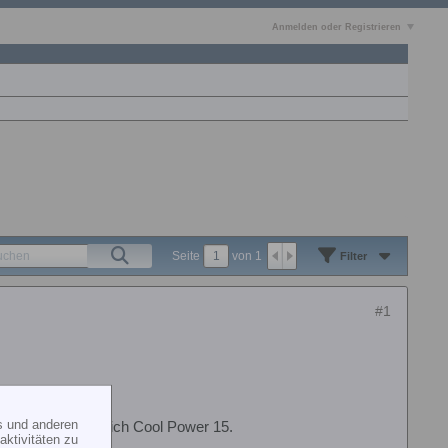
Anmelden oder Registrieren
Seite
von
1
Filter
#1
s und anderen
 und Sprit Fliege ich Cool Power 15.
ktivitäten zu