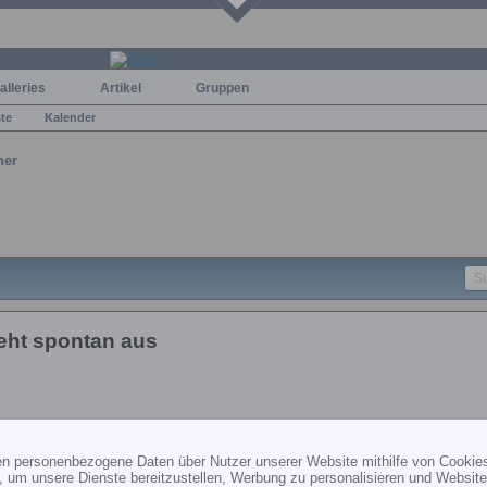
alleries
Artikel
Gruppen
ste
Kalender
ner
eht spontan aus
ten personenbezogene Daten über Nutzer unserer Website mithilfe von Cookie
nen Jamada 91 ST, Kerze ist eine Enya 4, Auspuff ist ein Muscle Pipe
, um unsere Dienste bereitzustellen, Werbung zu personalisieren und Websitea