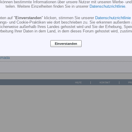
r können bestimmte Informationen über unsere Nutzer mit unseren Werbe- und
rsuche die Schwebedrehzahl auf ca. 32 - 35% Vergaser oeffnung zu b
teilen. Weitere Einzelheiten finden Sie in unserer
Datenschutzrichtlinie
.
k randvoll ist alles in Butter, wenn die ersten 100 ccm heraus sind will
rgaser oeffnung ist alles in Butter
ten auf "
Einverstanden
" klicken, stimmen Sie unserer
Datenschutzrichtlinie
ungs- und Cookie-Praktiken wie dort beschrieben zu. Sie erkennen außerdem 
cherweise außerhalb Ihres Landes gehostet wird und Sie der Erhebung, Spe
bewandert mit der Einstellerei eines Verbrennerheli's.
rbeitung Ihrer Daten in dem Land, in dem dieses Forum gehostet wird, zusti
h mit der Standart einstellung des Vergasers versucht.
Einverstanden
aar goldene Tipps.
amada
HILFE
KONTAKT
PR