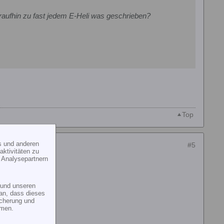
araufhin zu fast jedem E-Heli was geschrieben?
Top
s und anderen
#5
ktivitäten zu
 Analysepartnern
und unseren
an, dass dieses
icherung und
mmen.