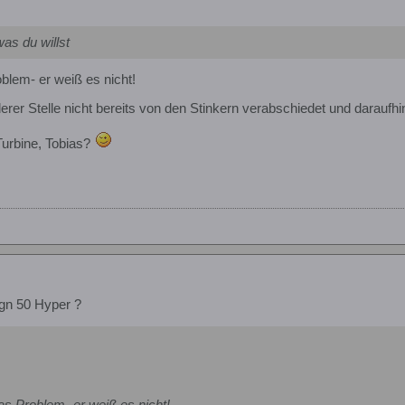
as du willst
lem- er weiß es nicht!
erer Stelle nicht bereits von den Stinkern verabschiedet und daraufh
Turbine, Tobias?
gn 50 Hyper ?
s Problem- er weiß es nicht!