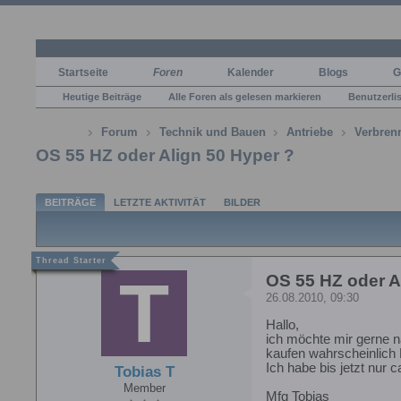
Startseite
Foren
Kalender
Blogs
G
Heutige Beiträge
Alle Foren als gelesen markieren
Benutzerli
Forum
Technik und Bauen
Antriebe
Verbren
OS 55 HZ oder Align 50 Hyper ?
BEITRÄGE
LETZTE AKTIVITÄT
BILDER
OS 55 HZ oder A
26.08.2010, 09:30
Hallo,
ich möchte mir gerne n
kaufen wahrscheinlich F
Ich habe bis jetzt nur 
Tobias T
Member
Mfg Tobias