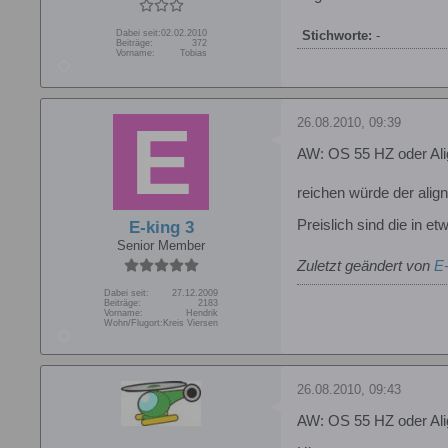
Dabei seit:
02.02.2010
Stichworte:
-
Beiträge:
372
Vorname:
Tobias
26.08.2010, 09:39
AW: OS 55 HZ oder Ali
reichen würde der alig
Preislich sind die in 
E-king 3
Senior Member
Zuletzt geändert von
E-
Dabei seit:
27.12.2009
Beiträge:
2183
Vorname:
Hendrik
Wohn/Flugort:
Kreis Viersen
26.08.2010, 09:43
AW: OS 55 HZ oder Ali