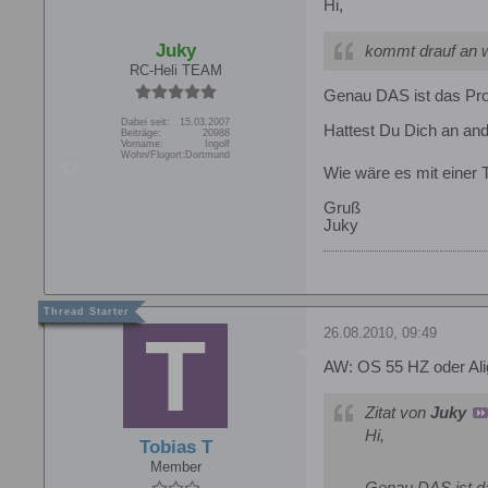
Hi,
Juky
kommt drauf an w
RC-Heli TEAM
Genau DAS ist das Prob
Dabei seit:
15.03.2007
Hattest Du Dich an and
Beiträge:
20988
Vorname:
Ingolf
Wohn/Flugort:
Dortmund
Wie wäre es mit einer 
Gruß
Juky
26.08.2010, 09:49
AW: OS 55 HZ oder Ali
Zitat von
Juky
Hi,
Tobias T
Member
Genau DAS ist da