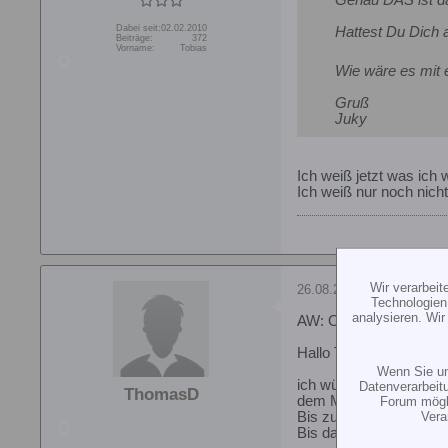
Dabei seit:
02.02.2010
Hattest Du Dich a
Beiträge:
372
Vorname:
Tobias
Wie wäre es mit 
Gruß
Juky
Ich weiß jetzt was ich 
Ich weiß nur noch nich
Wir verarbei
26.08.2010, 09:53
Technologien
analysieren. Wi
AW: OS 55 HZ oder Ali
Hallo Tobias,
Wenn Sie un
ich würde einfach mal 
Datenverarbeit
ThomasD
dem Markt umsehen, wa
Forum mögli
Vera
Bis zur Intermodellbau 
Bis dahin wird es viel