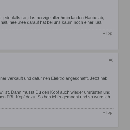
jedenfalls so ,das nervige aller 5min landen Haube ab,
ält..nee ,nee darauf hat bei uns kaum noch einer lust.
Top
#8
ner verkauft und dafür nen Elektro angeschafft. Jetzt hab
n willst. Dann musst Du den Kopf auch wieder umrüsten und
 nen FBL-Kopf dazu. So hab ich´s gemacht und so würd ich
Top