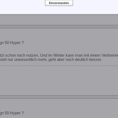
Einverstanden
gn 50 Hyper ?
etzt schon noch nutzen. Und im Winter kann man mit einem Verbrenner
tet nur unwesentlich mehr, geht aber noch deutlich besser.
gn 50 Hyper ?