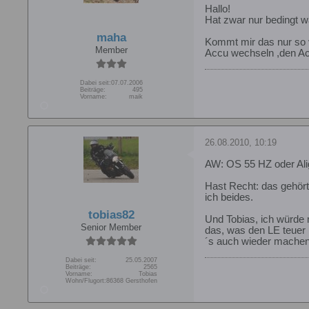
Hallo!
Hat zwar nur bedingt w
maha
Kommt mir das nur so v
Member
Accu wechseln ,den Acc
Dabei seit:
07.07.2006
Beiträge:
495
Vorname:
maik
26.08.2010, 10:19
AW: OS 55 HZ oder Ali
Hast Recht: das gehört 
ich beides.
tobias82
Und Tobias, ich würde 
Senior Member
das, was den LE teuer
´s auch wieder machen
Dabei seit:
25.05.2007
Beiträge:
2565
Vorname:
Tobias
Wohn/Flugort:
86368 Gersthofen