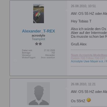
26.08.2010, 10:51
AW: OS 55 HZ oder Ali
Hey Tobias T
Also ich würde den Os 
Alexander_T-REX
Aber auf der Intermode
acrostyle
Da musste schon bei Rc
Teampilot
Gruß Alex
Dabei seit:
27.02.2008
Beiträge:
702
Team Acrostyle-Modellbau
Vorname:
Alexander
Wohn/Flugort:
fmsc-steinfurt
Goblin 700 T-Rex 700 DFC 
Acrostyle Uwe Mayer e.k. /
26.08.2010, 11:21
AW: OS 55 HZ oder Ali
Os 55HZ