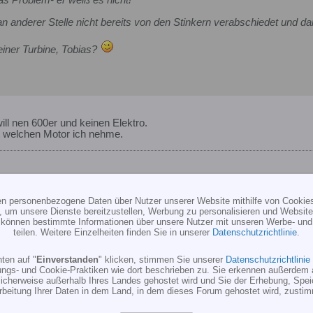
n anderer Stelle nicht bereits von den Stinkern verabschiedet und d
einer Turbine, Tobias?
will nen 600er und keinen Elektro.
t welchen Motor ich nehme.
ten personenbezogene Daten über Nutzer unserer Website mithilfe von Cookie
, um unsere Dienste bereitzustellen, Werbung zu personalisieren und Websitea
r können bestimmte Informationen über unsere Nutzer mit unseren Werbe- und
gn 50 Hyper ?
teilen. Weitere Einzelheiten finden Sie in unserer
Datenschutzrichtlinie
.
ten auf "
Einverstanden
" klicken, stimmen Sie unserer
Datenschutzrichtlinie
bis nächstes Jahr warten und mich dann auf
ungs- und Cookie-Praktiken wie dort beschrieben zu. Sie erkennen außerdem 
s es gibt und dann noch einmal hier Fragen.
cherweise außerhalb Ihres Landes gehostet wird und Sie der Erhebung, Spe
rbeitung Ihrer Daten in dem Land, in dem dieses Forum gehostet wird, zusti
ist noch über ein halbes Jahr hin.
e neue Produkte geben, bzw. manche Modelle nicht mehr.