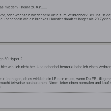
as mit dem Thema zu tun......
or, oder wechseln wieder sehr viele zum Verbrenner? Bei uns ist das 
u behandeln wie ein krankes Haustier damit er länger als 20 Zyklen h
gn 50 Hyper ?
hier wirklich nicht her. Und nebenbei bemerkt habe ich einen Verbren
mir überlegen, ob es wirklich ein LE sein muss, wenn Du FBL fliege
 macht teilweise austauschen. Nimm lieber einen normalen und kauf
.