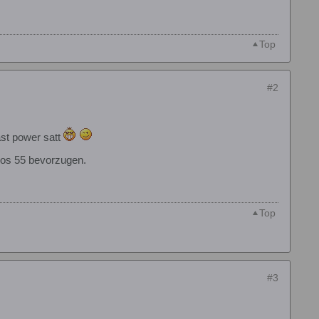
Top
#2
ast power satt
n os 55 bevorzugen.
Top
#3