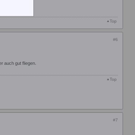
Top
#6
 auch gut fliegen.
Top
#7