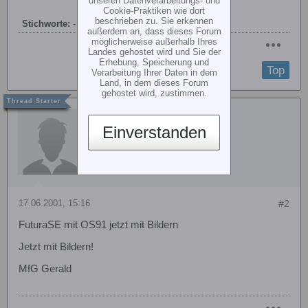
Cookie-Praktiken wie dort
beschrieben zu. Sie erkennen
Stichworte:
-
außerdem an, dass dieses Forum
möglicherweise außerhalb Ihres
Landes gehostet wird und Sie der
Erhebung, Speicherung und
Top
Verarbeitung Ihrer Daten in dem
Land, in dem dieses Forum
gehostet wird, zustimmen.
Gast
Einverstanden
17.06.2001, 15:16
#2
FuturaSE mit OS91 jetzt mit Bildern
Jetzt mit Bildern!
MfG Gerald