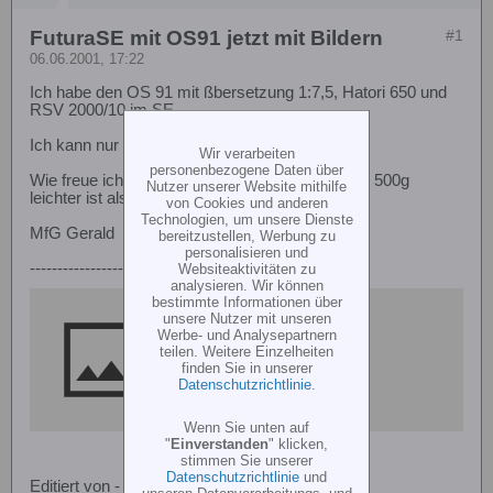
FuturaSE mit OS91 jetzt mit Bildern
#1
06.06.2001, 17:22
Ich habe den OS 91 mit ßbersetzung 1:7,5, Hatori 650 und
RSV 2000/10 im SE.
Ich kann nur sagen, der Motor ist der Hammer!
Wir verarbeiten
personenbezogene Daten über
Wie freue ich mich da erst auf den NT, der noch 500g
Nutzer unserer Website mithilfe
leichter ist als der SE.
von Cookies und anderen
Technologien, um unsere Dienste
MfG Gerald
bereitzustellen, Werbung zu
personalisieren und
----------------------------------------
Websiteaktivitäten zu
analysieren. Wir können
bestimmte Informationen über
unsere Nutzer mit unseren
https://www.elsishans.de
Werbe- und Analysepartnern
teilen. Weitere Einzelheiten
finden Sie in unserer
Datenschutzrichtlinie
.
Wenn Sie unten auf
"
Einverstanden
" klicken,
stimmen Sie unserer
Datenschutzrichtlinie
und
Editiert von - garye am 17/06/2001 16:16:05
unseren Datenverarbeitungs- und