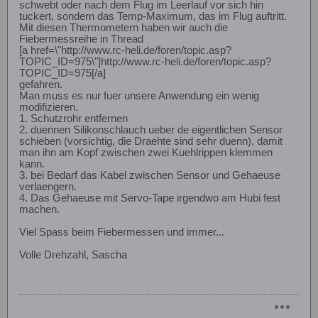
schwebt oder nach dem Flug im Leerlauf vor sich hin
tuckert, sondern das Temp-Maximum, das im Flug auftritt.
Mit diesen Thermometern haben wir auch die
Fiebermessreihe in Thread
[a href=\"http://www.rc-heli.de/foren/topic.asp?
TOPIC_ID=975\"]http://www.rc-heli.de/foren/topic.asp?
TOPIC_ID=975[/a]
gefahren.
Man muss es nur fuer unsere Anwendung ein wenig
modifizieren.
1. Schutzrohr entfernen
2. duennen Silikonschlauch ueber de eigentlichen Sensor
schieben (vorsichtig, die Draehte sind sehr duenn), damit
man ihn am Kopf zwischen zwei Kuehlrippen klemmen
kann.
3. bei Bedarf das Kabel zwischen Sensor und Gehaeuse
verlaengern.
4. Das Gehaeuse mit Servo-Tape irgendwo am Hubi fest
machen.
Viel Spass beim Fiebermessen und immer...
Volle Drehzahl, Sascha