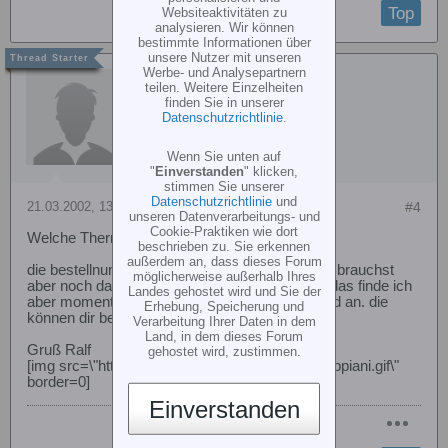
Top
Websiteaktivitäten zu
analysieren. Wir können
bestimmte Informationen über
unsere Nutzer mit unseren
Werbe- und Analysepartnern
Ralf Dreyer
teilen. Weitere Einzelheiten
finden Sie in unserer
Datenschutzrichtlinie
.
Wenn Sie unten auf
"
Einverstanden
" klicken,
stimmen Sie unserer
Datenschutzrichtlinie
und
21.03.2002, 13:37
#4
unseren Datenverarbeitungs- und
Cookie-Praktiken wie dort
Welche Thermometer geeignet?
beschrieben zu. Sie erkennen
außerdem an, dass dieses Forum
die bestellnummer der platine lautet:186813. du brauchst
möglicherweise außerhalb Ihres
aber noch das display dazu und das gehäuse. das finde ich
Landes gehostet wird und Sie der
aber momentan nicht. ruf einfach mal bei conrad an. die
Erhebung, Speicherung und
können dir bestimmt weiterhelfen.
Verarbeitung Ihrer Daten in dem
Land, in dem dieses Forum
Gruß Ralf
gehostet wird, zustimmen.
[img src=\"http://home.t-online.de/home/r.3er/rappiani.gif\"
border=0]
Einverstanden