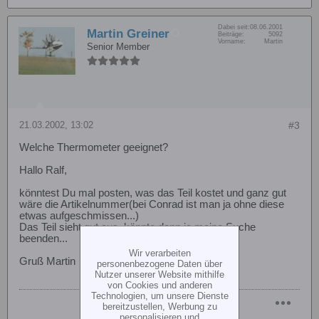
Dabei seit:
08.06.2001
Martin Greiner
Beiträge:
5092
Vorname:
Martin
Senior Member
21.03.2002, 13:02
#3
Welche Thermometer geeignet?
Hallo Ralf,
könntest Du mal posten, was das Teil kostet und ganz gut
wäre die Artikelnummer(bei Conrad ist man ja ohne diese
etwas aufgeschmissen...)
Das Teil sieht gut aus, könnte dann ja meine Suche
beenden...
Wir verarbeiten
Gruß Martin
personenbezogene Daten über
Nutzer unserer Website mithilfe
von Cookies und anderen
Technologien, um unsere Dienste
bereitzustellen, Werbung zu
personalisieren und