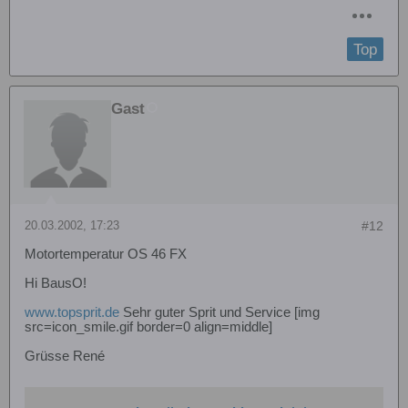
Top
Gast
20.03.2002, 17:23
#12
Motortemperatur OS 46 FX
Hi BausO!
www.topsprit.de
Sehr guter Sprit und Service [img
src=icon_smile.gif border=0 align=middle]
Grüsse René