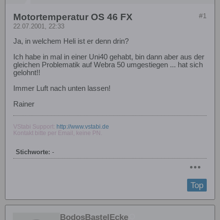
Motortemperatur OS 46 FX
#1
22.07.2001, 22:33
Ja, in welchem Heli ist er denn drin?
Ich habe in mal in einer Uni40 gehabt, bin dann aber aus der
gleichen Problematik auf Webra 50 umgestiegen ... hat sich
gelohnt!!
Immer Luft nach unten lassen!
Rainer
VStabi Support:
http://www.vstabi.de
Kontakt bitte per Email, keine PN.
Stichworte:
-
Top
BodosBastelEcke