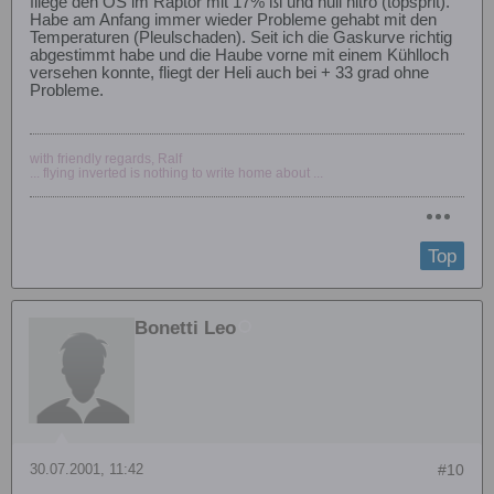
fliege den OS im Raptor mit 17% ßl und null nitro (topsprit).
Habe am Anfang immer wieder Probleme gehabt mit den
Temperaturen (Pleulschaden). Seit ich die Gaskurve richtig
abgestimmt habe und die Haube vorne mit einem Kühlloch
versehen konnte, fliegt der Heli auch bei + 33 grad ohne
Probleme.
with friendly regards, Ralf
... flying inverted is nothing to write home about ...
Top
Bonetti Leo
30.07.2001, 11:42
#10