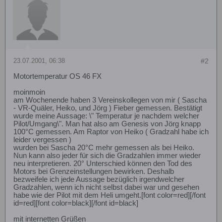
23.07.2001, 06:38
#2
Motortemperatur OS 46 FX
moinmoin
am Wochenende haben 3 Vereinskollegen von mir ( Sascha
- VR-Quäler, Heiko, und Jörg ) Fieber gemessen. Bestätigt
wurde meine Aussage: \" Temperatur je nachdem welcher
Pilot/Umgang\". Man hat also am Genesis von Jörg knapp
100°C gemessen. Am Raptor von Heiko ( Gradzahl habe ich
leider vergessen )
wurden bei Sascha 20°C mehr gemessen als bei Heiko.
Nun kann also jeder für sich die Gradzahlen immer wieder
neu interpretieren. 20° Unterschied können den Tod des
Motors bei Grenzeinstellungen bewirken. Deshalb
bezweifele ich jede Aussage bezüglich irgendwelcher
Gradzahlen, wenn ich nicht selbst dabei war und gesehen
habe wie der Pilot mit dem Heli umgeht.[font color=red][/font
id=red][font color=black][/font id=black]
mit internetten Grüßen