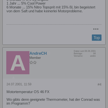
1 Jahr ... 5% Cool Power
6 Monate ... 15% Nitro Topsprit mit 15% ßl, bin begeistert
von dem Saft und habe keinerlei Motorprobleme.
Top
Dabei seit:
06.06.2001
AndreCH
Beiträge:
84
Vorname:
andre
Member
24.07.2001, 11:59
#4
Motortemperatur OS 46 FX
Wo gibts denn geeignete Thermometer, hat der Conrad was
im Programm?