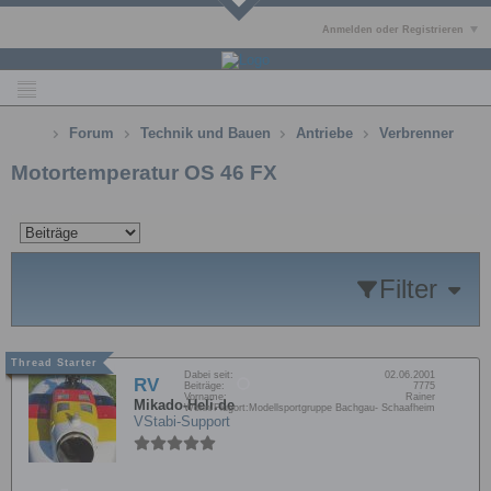
Anmelden oder Registrieren
Forum
Technik und Bauen
Antriebe
Verbrenner
Motortemperatur OS 46 FX
Filter
Dabei seit:
02.06.2001
RV
Beiträge:
7775
Vorname:
Rainer
Mikado-Heli.de
Wohn/Flugort:
Modellsportgruppe Bachgau- Schaafheim
VStabi-Support