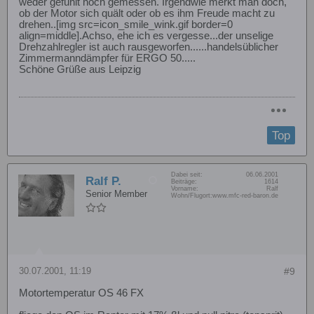
weder gefühlt noch gemessen. Irgendwie merkt man doch,
ob der Motor sich quält oder ob es ihm Freude macht zu
drehen..[img src=icon_smile_wink.gif border=0
align=middle].Achso, ehe ich es vergesse...der unselige
Drehzahlregler ist auch rausgeworfen......handelsüblicher
Zimmermanndämpfer für ERGO 50.....
Schöne Grüße aus Leipzig
Top
Dabei seit:
06.06.2001
Ralf P.
Beiträge:
1614
Vorname:
Ralf
Senior Member
Wohn/Flugort:
www.mfc-red-baron.de
30.07.2001, 11:19
#9
Motortemperatur OS 46 FX