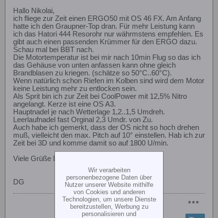
Hallo Nikolai,
ich fliege zur Zeit einen ERGO50 mit OS 46 FX. Am Anfang
hatte ich den Graupner-Top dran. Für mehr Leistung kann
ich das Hatori 444 Resorohr nur währmstens empfehlen. Es
gibt auch einen passenden Krümmer für den ERGO dazu.
Schau mal bei BBT nach.
Die Motortemperatur ist bei mir nach 10min Flug so das ich
das Gehäuse von unten anfassen kann ohne gleich
Brandblasen zu kriegen. (schätze so 50°C..60°C).
Wenn natürlich schon Riefen im Kolben sind wird dem Motor
keine Leistung mehr zu entlocken sein.
Als Sprit bin ich zur Zeit bei CoolPower mit 12,5% Nitro
angelangt. Kerze ist eine OS A3.
Hauptnadel je nach Wetterlage 1,2..1,5 Umdreh.
Leerlaufnadel fast Orginal 2,3 Umdr. von Zu.
Auch habe ich gemerkt, dass der OS nicht so hoch drehen
muß, vielleicht den max. Pitch auf 10° einstellen. Hab ich zur
Zeit bei 3D und komme damit so auf 1800 U/min.
Viele Grüße Dietmar.
Wir verarbeiten
personenbezogene Daten über
DG
Nutzer unserer Website mithilfe
von Cookies und anderen
Technologien, um unsere Dienste
bereitzustellen, Werbung zu
personalisieren und