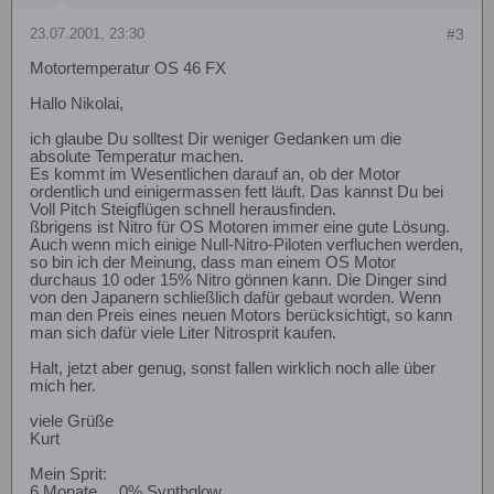
23.07.2001, 23:30
#3
Motortemperatur OS 46 FX
Hallo Nikolai,
ich glaube Du solltest Dir weniger Gedanken um die
absolute Temperatur machen.
Es kommt im Wesentlichen darauf an, ob der Motor
ordentlich und einigermassen fett läuft. Das kannst Du bei
Voll Pitch Steigflügen schnell herausfinden.
ßbrigens ist Nitro für OS Motoren immer eine gute Lösung.
Auch wenn mich einige Null-Nitro-Piloten verfluchen werden,
so bin ich der Meinung, dass man einem OS Motor
durchaus 10 oder 15% Nitro gönnen kann. Die Dinger sind
von den Japanern schließlich dafür gebaut worden. Wenn
man den Preis eines neuen Motors berücksichtigt, so kann
man sich dafür viele Liter Nitrosprit kaufen.
Halt, jetzt aber genug, sonst fallen wirklich noch alle über
mich her.
viele Grüße
Kurt
Mein Sprit:
6 Monate ... 0% Synthglow