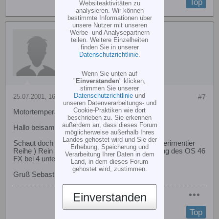
Top
Websiteaktivitäten zu
analysieren. Wir können
bestimmte Informationen über
unsere Nutzer mit unseren
Werbe- und Analysepartnern
Gast
teilen. Weitere Einzelheiten
finden Sie in unserer
Datenschutzrichtlinie
.
Wenn Sie unten auf
"
Einverstanden
" klicken,
stimmen Sie unserer
Datenschutzrichtlinie
und
25.07.2001, 16:30
#7
unseren Datenverarbeitungs- und
Cookie-Praktiken wie dort
Motortemperatur OS 46 FX
beschrieben zu. Sie erkennen
außerdem an, dass dieses Forum
Hallo beisammen
möglicherweise außerhalb Ihres
Landes gehostet wird und Sie der
Schaut doch mal bei meinen Beitrag ( Nitro experimentier
Erhebung, Speicherung und
Reihe ) Rein da steht die Temperatur entwicklung des OS 46
Verarbeitung Ihrer Daten in dem
FX bei 4 unterschiedlichen Sprit sorten drin.
Land, in dem dieses Forum
gehostet wird, zustimmen.
Gruß Sebastian
Einverstanden
Top