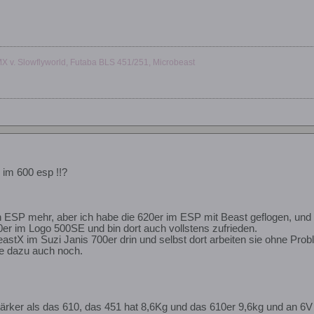
MX v. Slowflyworld, Futaba BLS 451/251, Microbeast
im 600 esp !!?
n ESP mehr, aber ich habe die 620er im ESP mit Beast geflogen, un
20er im Logo 500SE und bin dort auch vollstens zufrieden.
eastX im Suzi Janis 700er drin und selbst dort arbeiten sie ohne Pro
ie dazu auch noch.
stärker als das 610, das 451 hat 8,6Kg und das 610er 9,6kg und an 6