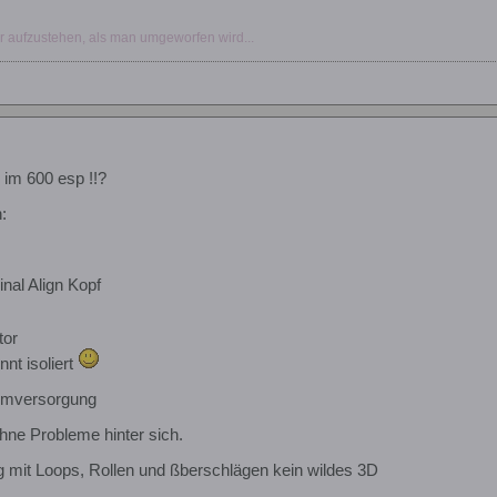
r aufzustehen, als man umgeworfen wird...
im 600 esp !!?
:
nal Align Kopf
tor
nnt isoliert
romversorgung
ohne Probleme hinter sich.
flug mit Loops, Rollen und ßberschlägen kein wildes 3D