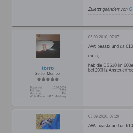
Zuletzt geändert von
G
03.09.2010, 07:07
AW: beastx und ds 610 
moin,
hab die DS610 im 600er
torro
bei 200Hz Ansteuerfreq
Senior Member
Dabei seit:
16.04.2009
Beiträge:
2505
Vorname:
Flo
Wohn/Flugort:
MFC Mahlberg
03.09.2010, 07:29
AW: beastx und ds 610 