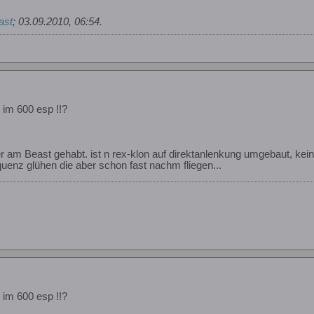
ast
;
03.09.2010, 06:54
.
im 600 esp !!?
 am Beast gehabt. ist n rex-klon auf direktanlenkung umgebaut, kei
uenz glühen die aber schon fast nachm fliegen...
im 600 esp !!?