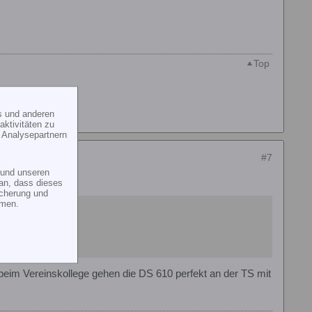
Top
s und anderen
ktivitäten zu
 Analysepartnern
#7
und unseren
an, dass dieses
icherung und
mmen.
de.
, beim Vereinskollege gehen die DS 610 perfekt an der TS mit