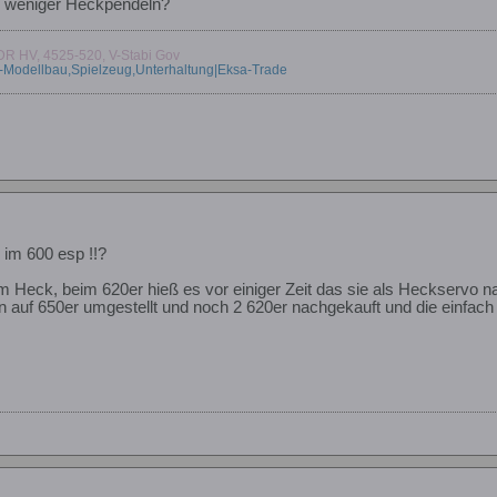
nn weniger Heckpendeln?
DR HV, 4525-520, V-Stabi Gov
C-Modellbau,Spielzeug,Unterhaltung|Eksa-Trade
im 600 esp !!?
m Heck, beim 620er hieß es vor einiger Zeit das sie als Heckservo nac
 auf 650er umgestellt und noch 2 620er nachgekauft und die einfach