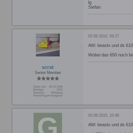
lg
Stefan
03.09.2010, 09:27
AW: beastx und ds 610 
Wobei das 650 noch be
scrat
Senior Member
Dabei seit:
08.10.2008
Beiträge:
2424
Vorname:
Wolfgang
Wohn/Flugort:
Hangover
03.09.2010, 10:48
AW: beastx und ds 610 