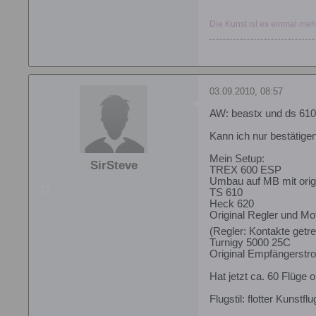
Die Kunst ist es einmal meh
03.09.2010, 08:57
AW: beastx und ds 610 
Kann ich nur bestätigen
Mein Setup:
SirSteve
TREX 600 ESP
Umbau auf MB mit origi
TS 610
Heck 620
Original Regler und Mo
(Regler: Kontakte getre
Turnigy 5000 25C
Original Empfängerst
Hat jetzt ca. 60 Flüge 
Flugstil: flotter Kunst