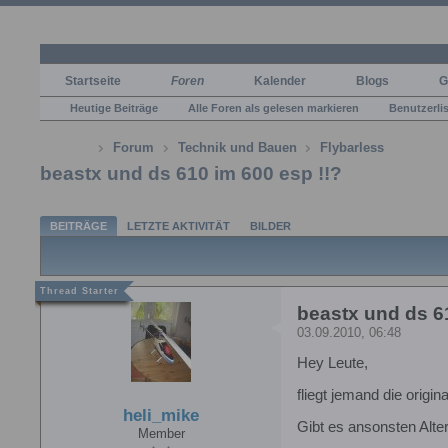
Startseite
Foren
Kalender
Blogs
G
Heutige Beiträge
Alle Foren als gelesen markieren
Benutzerli
Forum
Technik und Bauen
Flybarless
beastx und ds 610 im 600 esp !!?
BEITRÄGE
LETZTE AKTIVITÄT
BILDER
beastx und ds 61
03.09.2010, 06:48
Hey Leute,
fliegt jemand die origi
heli_mike
Gibt es ansonsten Alte
Member