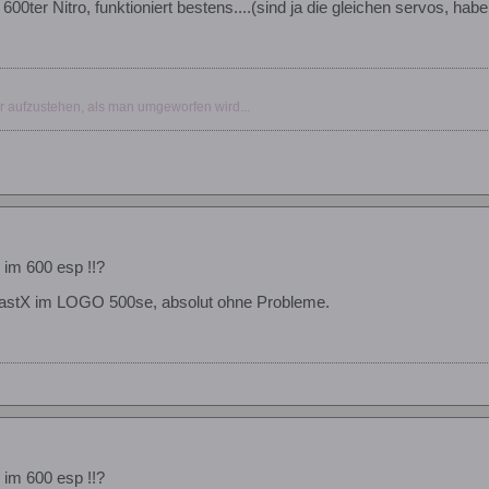
00ter Nitro, funktioniert bestens....(sind ja die gleichen servos, habe
r aufzustehen, als man umgeworfen wird...
im 600 esp !!?
BeastX im LOGO 500se, absolut ohne Probleme.
im 600 esp !!?