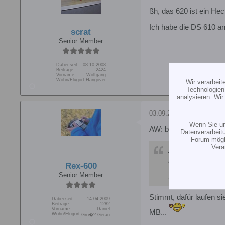
ßh, das 620 ist ein He
Ich habe die DS 610 an
scrat
Senior Member
Dabei seit:
08.10.2008
Beiträge:
2424
Vorname:
Wolfgang
Wohn/Flugort:
Hangover
Wir verarbei
Technologien
analysieren. Wi
03.09.2010, 08:00
Wenn Sie un
AW: beastx und ds 610 
Datenverarbeit
Forum mögli
Vera
Zitat von
scrat
ßh, das 620 ist 
Rex-600
Senior Member
Ich habe die DS 
Stimmt, dafür laufen s
Dabei seit:
14.04.2009
Beiträge:
1282
Vorname:
Daniel
MB...
Wohn/Flugort:
Gro�?-Gerau