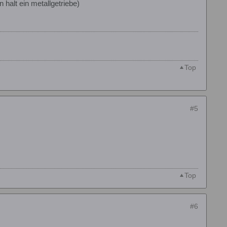
n halt ein metallgetriebe)
Top
#5
Top
#6