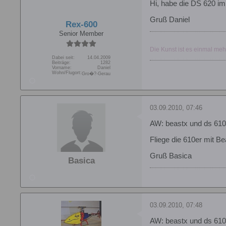
Hi, habe die DS 620 im 6
Gruß Daniel
Rex-600
Senior Member
Die Kunst ist es einmal meh
Dabei seit:
14.04.2009
Beiträge:
1282
Vorname:
Daniel
Wohn/Flugort:
Gro�?-Gerau
03.09.2010, 07:46
AW: beastx und ds 610 
Fliege die 610er mit 
Gruß Basica
Basica
03.09.2010, 07:48
AW: beastx und ds 610 