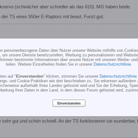
ckservo (schwächer aber schneller als das 610). MG haben beide.
 der TS eines 550er E-Raptors mit beast. Funzt gut.
ten personenbezogene Daten über Nutzer unserer Website mithilfe von Cookie
, um unsere Dienste bereitzustellen, Werbung zu personalisieren und Websitea
r können bestimmte Informationen über unsere Nutzer mit unseren Werbe- und
teilen. Weitere Einzelheiten finden Sie in unserer
Datenschutzrichtlinie
.
ten auf "
Einverstanden
" klicken, stimmen Sie unserer
Datenschutzrichtlinie
im 600 esp !!?
ungs- und Cookie-Praktiken wie dort beschrieben zu. Sie erkennen außerdem 
cherweise außerhalb Ihres Landes gehostet wird und Sie der Erhebung, Spe
rbeitung Ihrer Daten in dem Land, in dem dieses Forum gehostet wird, zusti
ein Heckservo (schwächer aber schneller als das 610). MG haben bei
Einverstanden
610 an der TS eines 550er E-Raptors mit beast. Funzt gut.
ie sehr gut und schön schnell. An der TS funktionieren sie wunderbar