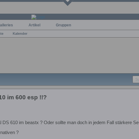
alleries
Artikel
Gruppen
ste
Kalender
0 im 600 esp !!?
nal DS 610 im beastx ? Oder sollte man doch in jedem Fall stärkere S
rnativen ?