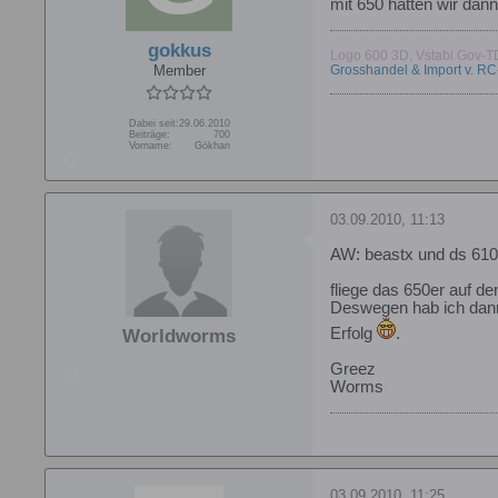
mit 650 hatten wir da
gokkus
Logo 600 3D, Vstabi Gov-T
Member
Grosshandel & Import v. R
Dabei seit:
29.06.2010
Beiträge:
700
Vorname:
Gökhan
03.09.2010, 11:13
AW: beastx und ds 610 
fliege das 650er auf de
Deswegen hab ich dann
Erfolg
.
Worldworms
Greez
Worms
03.09.2010, 11:25