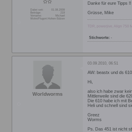
Danke für eure Tipps !!
Dabei seit:
01.08.2009
Grüsse, Mike
Beiträge:
219
Vorname:
Michael
Wohn/Flugort:
Hohen-Sülzen
TDR, powerjive, Align 750 
Stichworte:
-
03.09.2010, 06:51
AW: beastx und ds 610 
Hi,
also ich habe zwar kei
Worldworms
Mittlerweile sind die 6
Die 610 habe ich mit B
Heli und schnell sind s
Greez
Worms
Ps. Das 451 ist nicht 