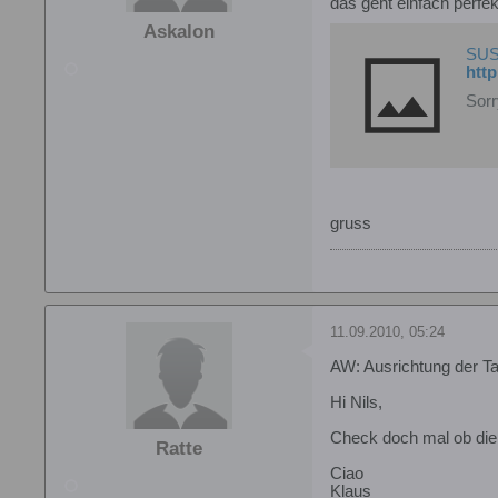
das geht einfach perfe
Askalon
SU
Sorr
gruss
11.09.2010, 05:24
AW: Ausrichtung der Ta
Hi Nils,
Check doch mal ob die 
Ratte
Ciao
Klaus