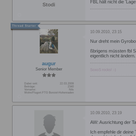
FBL hält nicht die 'Lage'
Stodi
10.09.2010, 23:15
Nur dreht mein Gyrobot
ßbrigens müssten fbl Sy
eigentlich nicht ändern.
augur
Senior Member
SoxoS rocks! :-)
Dabei seit:
22.03.2009
Beiträge:
2340
Vorname:
Nils
Wohn/Flugort:
FTG Borstel-Hohenraden
10.09.2010, 23:19
AW: Ausrichtung der Ta
Ich empfehle dir deine