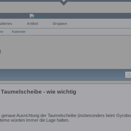
alleries
Artikel
Gruppen
ste
Kalender
g
 Taumelscheibe - wie wichtig
ie genaue Ausrichtung der Taumelscheibe (insbesonders beim Gyrobot)
steme würden immer die Lage halten.