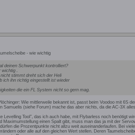
umelscheibe - wie wichtig
l deinen Schwerpunkt kontrolliert?
 wichtig .
nicht stimmt dreht sich der Heli
ich ihn richtig eingestellt ist wieder
igkeiten die ein FL System nicht so gern mag.
öchinger: Wie mittlerweile bekannt ist, passt beim Voodoo mit 6S de
an Samuelis (siehe Forum) mache das aber nichts, da die AC-3X alles
 Levelling Tool", das ich auch habe, mit Flybarless noch benötigt wi
 Maximumstellung einen Spalt gibt, muss man das ja mit der Servow
 dürfen die Prozentpunkte nicht allzu weit auseinanderlaufen. Bei vie
rändern oder alle auf den gleichen Wert stellen. Deren Taumelscheibe