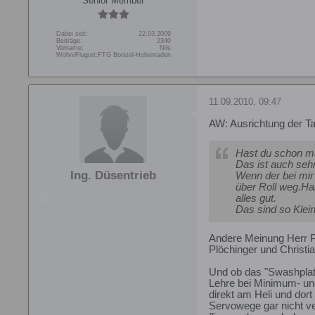
Senior Member
Dabei seit:
22.03.2009
Beiträge:
2340
Vorname:
Nils
Wohn/Flugort:
FTG Borstel-Hohenraden
11.09.2010, 09:47
AW: Ausrichtung der Ta
Hast du schon ma
Das ist auch sehr
Ing. Düsentrieb
Wenn der bei mir 
über Roll weg.Hab 
alles gut.
Das sind so Klein
Andere Meinung Herr Pl
Plöchinger und Christi
Und ob das "Swashplate
Lehre bei Minimum- und
direkt am Heli und dort
Servowege gar nicht ve