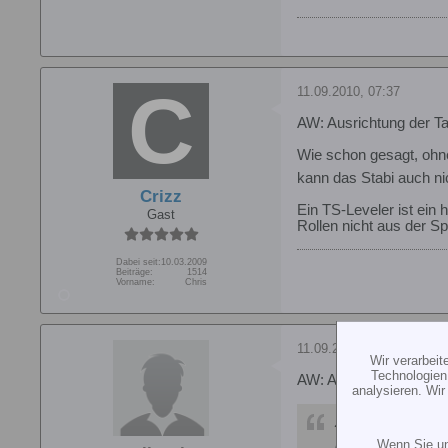
11.09.2010, 07:37
AW: Ausrichtung der Ta
Wie schon gesagt, ohne
kann das Stabi auch nic
Crizz
Ein TS-Leveler ist ein h
Gast
Rollen nicht aus der Spu
Dabei seit:
10.03.2009
Beiträge:
1514
Vorname:
Chris
11.09.2010, 09:34
Wir verarbei
Technologien
AW: Ausrichtung der Ta
analysieren. Wi
Zitat von
augur
Nur dreht mein Gy
Wenn Sie un