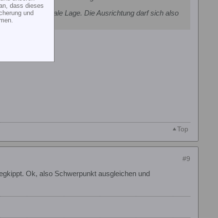
an, dass dieses
icherung und
ern in eine neutrale Lage. Die Ausrichtung darf sich also
mmen.
Top
#9
wegkippt. Ok, also Schwerpunkt ausgleichen und