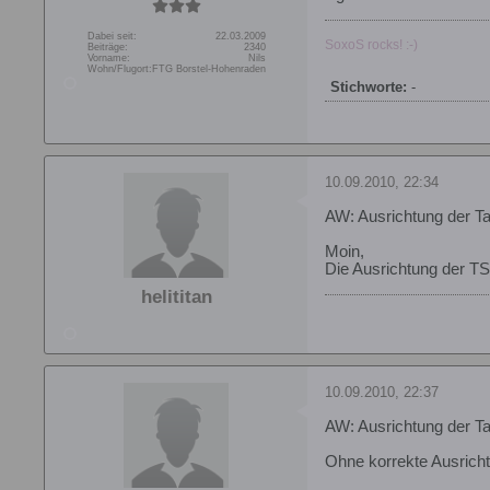
Dabei seit:
22.03.2009
SoxoS rocks! :-)
Beiträge:
2340
Vorname:
Nils
Wohn/Flugort:
FTG Borstel-Hohenraden
Stichworte:
-
10.09.2010, 22:34
AW: Ausrichtung der Ta
Moin,
Die Ausrichtung der TS 
helititan
10.09.2010, 22:37
AW: Ausrichtung der Ta
Ohne korrekte Ausricht