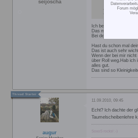
seijoscha
Datenverarbeit
Forum mögli
ßbrigens müssten 
Vera
eigentlich nicht ä
Ich benutze auch nur e
Das mit nach Auge geh
Bei der TS Einstellung
Hast du schon mal dein
Das ist auch sehr wicht
Wenn der bei mir nicht 
über Roll weg.Hab ich ih
alles gut.
Das sind so Kleinigkei
11.09.2010, 09:45
Echt? Ich dachte der g
Taumelscheibenlehre k
SoxoS rocks! :-)
augur