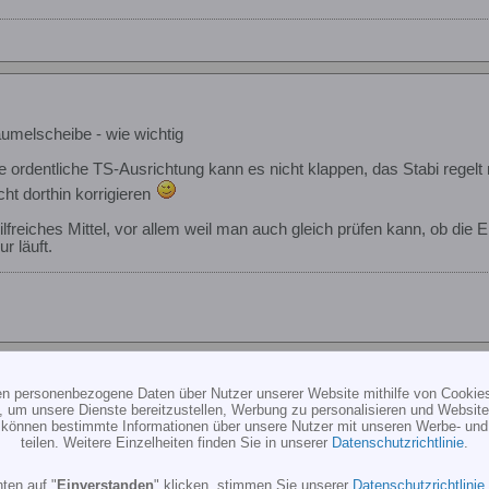
umelscheibe - wie wichtig
 ordentliche TS-Ausrichtung kann es nicht klappen, das Stabi regelt 
ht dorthin korrigieren
ilfreiches Mittel, vor allem weil man auch gleich prüfen kann, ob die E
r läuft.
ten personenbezogene Daten über Nutzer unserer Website mithilfe von Cookie
, um unsere Dienste bereitzustellen, Werbung zu personalisieren und Websitea
umelscheibe - wie wichtig
r können bestimmte Informationen über unsere Nutzer mit unseren Werbe- und
teilen. Weitere Einzelheiten finden Sie in unserer
Datenschutzrichtlinie
.
robot über Nick weg. Kann das an einer minimal falschen Nullstellun
ten auf "
Einverstanden
" klicken, stimmen Sie unserer
Datenschutzrichtlinie