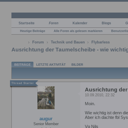
Startseite
Foren
Kalender
Blogs
G
Heutige Beiträge
Alle Foren als gelesen markieren
Benutzerli
Forum
Technik und Bauen
Flybarless
Ausrichtung der Taumelscheibe - wie wichti
BEITRÄGE
LETZTE AKTIVITÄT
BILDER
Ausrichtung der
10.09.2010, 22:32
Moin.
Wie wichtig ist denn d
Aber ich dachte fbl Sy
augur
Senior Member
Vg Nils