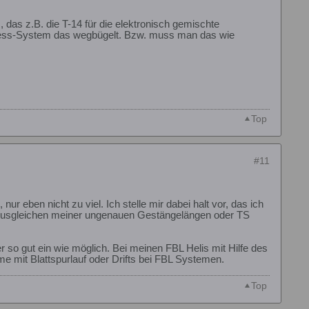
as z.B. die T-14 für die elektronisch gemischte
arless-System das wegbügelt. Bzw. muss man das wie
Top
#11
 eben nicht zu viel. Ich stelle mir dabei halt vor, das ich
Ausgleichen meiner ungenauen Gestängelängen oder TS
r so gut ein wie möglich. Bei meinen FBL Helis mit Hilfe des
e mit Blattspurlauf oder Drifts bei FBL Systemen.
Top