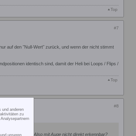
Top
#7
nur auf den "Null-Wert" zurück, und wenn der nicht stimmt
ndpositionen identisch sind, damit der Heli bei Loops / Flips /
Top
#8
s und anderen
ktivitäten zu
 Analysepartnern
g der TS liegen? Also mit Auge nicht direkt erkennbar?
und unseren