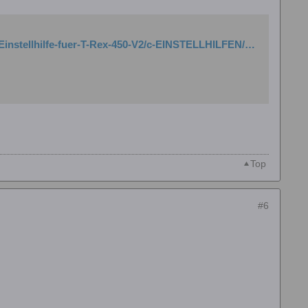
http://www.litronics2000.de/webshop/index.php/de/Taumelscheiben-Einstellhilfe-fuer-T-Rex-450-V2/c-EINSTELLHILFEN/a-RHLEVELER
Top
#6