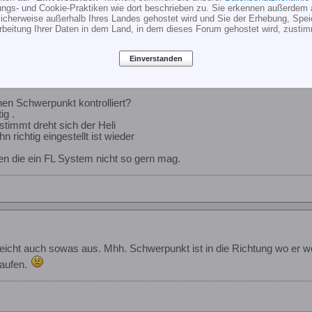
ungs- und Cookie-Praktiken wie dort beschrieben zu. Sie erkennen außerdem 
cherweise außerhalb Ihres Landes gehostet wird und Sie der Erhebung, Spe
fbl Systeme schon die aktuelle Lage stabilisieren aber nicht rücksteu
rbeitung Ihrer Daten in dem Land, in dem dieses Forum gehostet wird, zusti
ndern.
ine Taumelscheibenlehre zum einstellen.
Einverstanden
t aber eben nicht 100%.
 sollte man schon sehr genau sein.
en Schwerpunkt kontrolliert?
ig .
stimmt dreht sich der Heli
n richtig eingestellt ist wieder
ten die ein FL System nicht so gern mag.
leicht auch sowas aus. Mhh. Schwerpunkt ist in die Richtung wo er 
aufen.