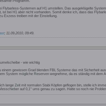
 gesamte Programm.
Flybarless-Systemen auf H1 umstellen. Das ausgeklügelte System, d
, ist bei H1 aber nicht vorhanden. Somit denke ich, dass das Flyb
 zu Exzess treiben mit der Einstellung.
ast
;
11.09.2010, 09:49
.
umelscheibe - wie wichtig
 einem gewissen Grad blenden FBL Systeme das mit Sicherheit aus, nur
 dem System mögliche Reserven wegnehme, da es ständig mit dem 
h lange Zeit mit normalen Stabi Köpfen geflogen bin, stelle ich imme
Messchieber auf 0,1° ums genau zu sagen. Hatte so noch nie Problem