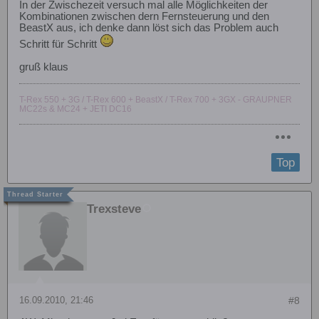
In der Zwischezeit versuch mal alle Möglichkeiten der
Kombinationen zwischen dern Fernsteuerung und den
BeastX aus, ich denke dann löst sich das Problem auch
Schritt für Schritt
gruß klaus
T-Rex 550 + 3G / T-Rex 600 + BeastX / T-Rex 700 + 3GX - GRAUPNER
MC22s & MC24 + JETI DC16
Top
Trexsteve
16.09.2010, 21:46
#8