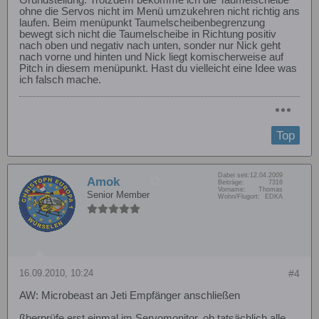
Grundstellung. Trotzdem bekomme ich die Taumelscheibe
ohne die Servos nicht im Menü umzukehren nicht richtig ans
laufen. Beim menüpunkt Taumelscheibenbegrenzung
bewegt sich nicht die Taumelscheibe in Richtung positiv
nach oben und negativ nach unten, sonder nur Nick geht
nach vorne und hinten und Nick liegt komischerweise auf
Pitch in diesem menüpunkt. Hast du vielleicht eine Idee was
ich falsch mache.
Top
Dabei seit:
12.04.2009
Amok
Beiträge:
7316
Vorname:
Thomas
Senior Member
Wohn/Flugort:
EDKA
16.09.2010, 10:24
#4
AW: Microbeast an Jeti Empfänger anschließen
ßberprüfe erst einmal im Servomonitor, ob tatsächlich alle