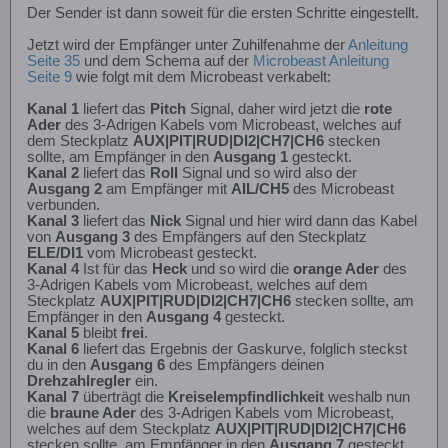
Der Sender ist dann soweit für die ersten Schritte eingestellt.
Jetzt wird der Empfänger unter Zuhilfenahme der
Anleitung
Seite 35
und dem Schema auf der
Microbeast Anleitung
Seite 9
wie folgt mit dem Microbeast verkabelt:
Kanal 1
liefert das
Pitch
Signal, daher wird jetzt die
rote
Ader
des 3-Adrigen Kabels vom Microbeast, welches auf
dem Steckplatz
AUX|PIT|RUD|DI2|CH7|CH6
stecken
sollte, am Empfänger in den
Ausgang 1
gesteckt.
Kanal 2
liefert das
Roll
Signal und so wird also der
Ausgang 2
am Empfänger mit
AIL/CH5
des Microbeast
verbunden.
Kanal 3
liefert das
Nick
Signal und hier wird dann das Kabel
von
Ausgang 3
des Empfängers auf den Steckplatz
ELE/DI1
vom Microbeast gesteckt.
Kanal 4
Ist für das
Heck
und so wird die
orange Ader
des
3-Adrigen Kabels vom Microbeast, welches auf dem
Steckplatz
AUX|PIT|RUD|DI2|CH7|CH6
stecken sollte, am
Empfänger in den
Ausgang 4
gesteckt.
Kanal 5
bleibt
frei
.
Kanal 6
liefert das Ergebnis der Gaskurve, folglich steckst
du in den
Ausgang 6
des Empfängers deinen
Drehzahlregler
ein.
Kanal 7
überträgt die
Kreiselempfindlichkeit
weshalb nun
die
braune Ader
des 3-Adrigen Kabels vom Microbeast,
welches auf dem Steckplatz
AUX|PIT|RUD|DI2|CH7|CH6
stecken sollte, am Empfänger in den
Ausgang 7
gesteckt