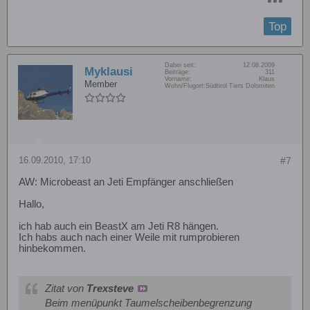
Top
Dabei seit:
12.08.2009
Myklausi
Beiträge:
311
Vorname:
Klaus
Member
Wohn/Flugort:
Südtirol Tiers Dolomiten
16.09.2010, 17:10
#7
AW: Microbeast an Jeti Empfänger anschließen
Hallo,
ich hab auch ein BeastX am Jeti R8 hängen.
Ich habs auch nach einer Weile mit rumprobieren
hinbekommen.
Zitat von
Trexsteve
Beim menüpunkt Taumelscheibenbegrenzung