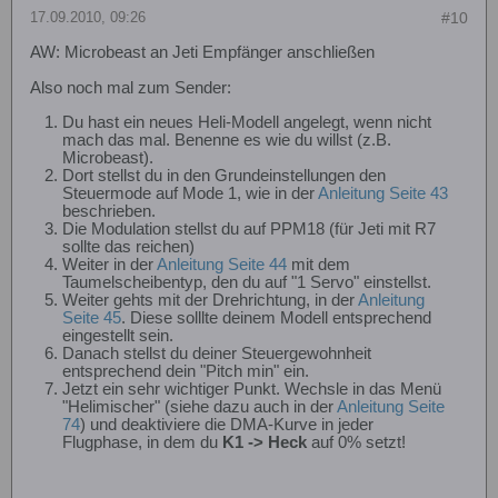
17.09.2010, 09:26
#10
AW: Microbeast an Jeti Empfänger anschließen
Also noch mal zum Sender:
Du hast ein neues Heli-Modell angelegt, wenn nicht
mach das mal. Benenne es wie du willst (z.B.
Microbeast).
Dort stellst du in den Grundeinstellungen den
Steuermode auf Mode 1, wie in der
Anleitung Seite 43
beschrieben.
Die Modulation stellst du auf PPM18 (für Jeti mit R7
sollte das reichen)
Weiter in der
Anleitung Seite 44
mit dem
Taumelscheibentyp, den du auf "1 Servo" einstellst.
Weiter gehts mit der Drehrichtung, in der
Anleitung
Seite 45
. Diese solllte deinem Modell entsprechend
eingestellt sein.
Danach stellst du deiner Steuergewohnheit
entsprechend dein "Pitch min" ein.
Jetzt ein sehr wichtiger Punkt. Wechsle in das Menü
"Helimischer" (siehe dazu auch in der
Anleitung Seite
74
) und deaktiviere die DMA-Kurve in jeder
Flugphase, in dem du
K1 -> Heck
auf 0% setzt!