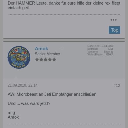
Der HAMMER Leute, danke für eure hilfe der kleine rex fliegt
einfach geil.
Top
Dabei seit:
12.04.2009
Amok
Beiträge:
7316
Vorname:
Thomas
Senior Member
Wohn/Flugort:
EDKA
21.09.2010, 22:14
#12
AW: Microbeast an Jeti Empfänger anschließen
Und ... was wars jetzt?
mfg
Amok