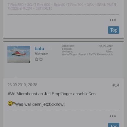
T-Rex 550 + 3G / T-Rex 600 + BeastX / T-Rex 700 + 3GX - GRAUPNER
MC22s & MC24 + JETI DC16
Top
Dabei seit:
05.09.2010
balu
Beiträge:
134
Vorname:
Albert
Member
Wohn/Flugort:
Kaarst / FMSV Kleinenbroich
26.09.2010, 20:38
#14
AW: Microbeast an Jeti Empfänger anschließen
Was war denn jetzt:dknow:
Top