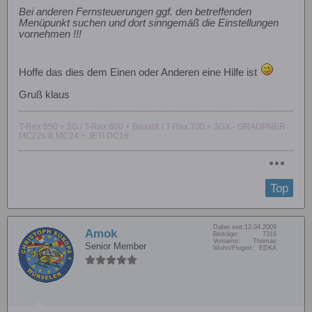
Bei anderen Fernsteuerungen ggf. den betreffenden
Menüpunkt suchen und dort sinngemäß die Einstellungen
vornehmen !!!
Hoffe das dies dem Einen oder Anderen eine Hilfe ist
Gruß klaus
T-Rex 550 + 3G / T-Rex 600 + BeastX / T-Rex 700 + 3GX - GRAUPNER
MC22s & MC24 + JETI DC16
Top
Dabei seit:
12.04.2009
Amok
Beiträge:
7316
Vorname:
Thomas
Senior Member
Wohn/Flugort:
EDKA