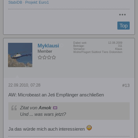
StabiDB
-
Projekt: Euro1
Top
Dabei seit:
12.08.2009
Myklausi
Beiträge:
311
Vorname:
Klaus
Member
Wohn/Flugort:
Südtirol Tiers Dolomiten
22.09.2010, 07:28
#13
AW: Microbeast an Jeti Empfänger anschließen
Zitat von
Amok
Und ... was wars jetzt?
Ja das würde mich auch interessieren