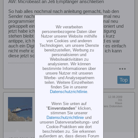
AW: Microbeast an Jeti Empfänger anschließen
So hab alles nochmal nach anleitung gemacht, hab den
Sender nachmals zurückgesetzt und alles nochmal neu
programmiert. Hab sogar den Empfänger nochmal neu
gekoppelt einen Jeti R7. Es hat alles nicht funktioniert und
Wir verarbeiten
jetzt habe ich sogar ein Servo was bei nichtbetätigung
personenbezogene Daten über
stehen bleibt und erst wieder reagiert wen ich es kurz
Nutzer unserer Website mithilfe
von Cookies und anderen
antippe, ich habe aber alles richtig eingetippt und es war
Technologien, um unsere Dienste
auch ein Digitalservo ein Align 410. Ich verstehe es einfach
bereitzustellen, Werbung zu
nicht mehr ich mache doch alles nach anleitung ich kann
personalisieren und
diese jetzt schon fast auswendig.
Websiteaktivitäten zu
analysieren. Wir können
bestimmte Informationen über
unsere Nutzer mit unseren
Werbe- und Analysepartnern
Top
teilen. Weitere Einzelheiten
finden Sie in unserer
Datenschutzrichtlinie
.
Dabei seit:
12.08.2009
Myklausi
Beiträge:
311
Wenn Sie unten auf
Vorname:
Klaus
Member
Wohn/Flugort:
Südtirol Tiers Dolomiten
"
Einverstanden
" klicken,
stimmen Sie unserer
Datenschutzrichtlinie
und
unseren Datenverarbeitungs- und
Cookie-Praktiken wie dort
beschrieben zu. Sie erkennen
außerdem an, dass dieses Forum