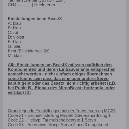
Taumelscheibentyp ROT 120°)
CH4|----------| Heckservo
Einstellungen beim BeastX
A: blau
B: blau
C: rot
D: violett
E: blau
G: blau
I: rot (Blinkintervall 2x)
M: blau
Alle Einstellungen am BeastX müssen natürlich den
Komponenten und deren Einbauvariante entsprechen
gemacht werden - nicht einfach obiges übernehmen
sonst kanns sein dass das eine oder andere Servo
kaputt geht oder das Beastx nicht richtig arbeitet (z.B.
bei Punkt B - Einbau des MircoBeast: horizontal oder
vertikal) !!!!
Grundlegende Einstellungen bei der Fernsteuerung MC24
Code 21 - Grundeinstellung Modell: Steueranordnung 1
Code 22 - Helityp: Taumelscheibentyp: 1 Servo
Code 23 - Servoeinstellung: Servo 2 und 3 umgekehrt