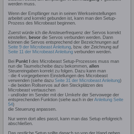
werden muss.
Wenn der Empfänger nun in seinen Werkseinstellungen
arbeitet und korrekt gebunden ist, kann man den Setup-
Prozess des Microbeast beginnen.
Zuerst würde ich die Ansteuerfrequenz der Servos korrekt
einstellen,
bevor
die Servos verbunden werden. Dann
können die Servos entsprechend der Bezeichnungen auf
Seite 9 der Microbeast Anleitung
, bzw. der Zeichnung auf
Seite 11 der Microbeast Anleitung
verbunden werden.
Bei
Punkt I
des Microbeast Setup-Prozesses muss man
nun die Taumelscheibe dazu bekommen,
allen
Steuereingaben korrekt zu folgen. Dazu kann man
- die 4 vorgegebenen Einstellungen des Microbeast
verwenden (siehe dazu
Seite 31 der Microbeast Anleitung
)
- die beiden Rollservos auf den Steckplätzen des
Microbeast vertauschen
- und/oder im Sender mit der Umkehr der Servowege der
entsprechenden Funktion (siehe auch in der
Anleitung Seite
54
)
die Steuerung anpassen.
Nur wenn dort alles passt, kann man das Setup erfolgreich
abschließen.
Das restliche Setup sollte danach so von der Hand gehen.