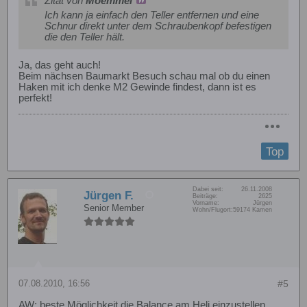
Zitat von
Moemmel
Ich kann ja einfach den Teller entfernen und eine
Schnur direkt unter dem Schraubenkopf befestigen
die den Teller hält.
Ja, das geht auch!
Beim nächsen Baumarkt Besuch schau mal ob du einen
Haken mit ich denke M2 Gewinde findest, dann ist es
perfekt!
Top
Dabei seit:
26.11.2008
Jürgen F.
Beiträge:
2625
Vorname:
Jürgen
Senior Member
Wohn/Flugort:
59174 Kamen
07.08.2010, 16:56
#5
AW: beste Möglichkeit die Balance am Heli einzustellen