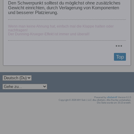
Den Schwerpunkt solltest du möglichst ohne zusätzliches
Gewicht einrichten, durch Verlagerung von Komponenten
und besserer Platzierung.
Wenn man keine Ahnung hat, einfach mal die Klappe halten oder
nachfragen!
Der Dunning-Krueger-Effekt ist immer und überall!
Top
Powered by
vBulletin®
Version 6.1.5
Copyright © 2026 MH Sub I, LLC dba vBulletin. Alle Rechte vorbehalten.
Die Seite wurde um 15:13 erstellt.