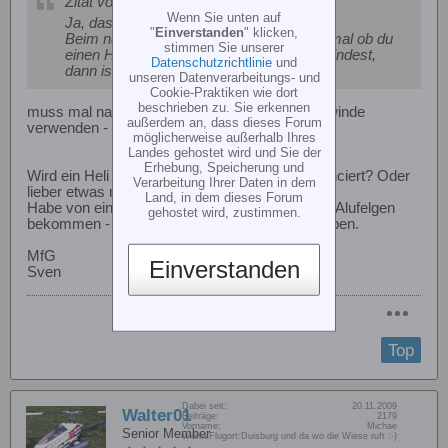
Zitat von
RedBull
Wenn Sie unten auf
Ja, das geht auch!
"
Einverstanden
" klicken,
Beim nächsen Baumarkt Besuch schau mal ob du
stimmen Sie unserer
einen Haken mit ich denke M2 Gewinde findest,
Datenschutzrichtlinie
und
dann ist es perfekt!
unseren Datenverarbeitungs- und
Cookie-Praktiken wie dort
beschrieben zu. Sie erkennen
muss mal nachgucken was die Asiaten für Gewinde
außerdem an, dass dieses Forum
verwenden - glaube nix metrisches.
möglicherweise außerhalb Ihres
Landes gehostet wird und Sie der
Erhebung, Speicherung und
Wird ein Heli eigentlich genau waagerecht balanciert? Oder
Verarbeitung Ihrer Daten in dem
lieber etwas mehr auf die Nase?
Land, in dem dieses Forum
Habe von einem Bekannten KlebeGewichte für Alufelgen
gehostet wird, zustimmen.
bekommen - die will ich in die HaubenNase kleben.
MfG
Einverstanden
Sven
Top
Dabei seit:
20.11.2009
Walter01
Beiträge:
2179
Vorname:
Michae
Senior Member
Wohn/Flugort:
Duisburg und da wo die Wiese ruft :-)