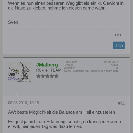
Wenn es nun einen besseren Weg gibt als ein kl. Gewicht in
die Nase zu kleben, nehme ich diesen gerne wahr.
Sven
Top
Dabei seit:
05.06.2002
JMalberg
Beiträge:
22678
Vorname:
J
RC-Heli TEAM
Wohn/Flugort:
D: um Saarbrücken drum rum
08.08.2010, 10:18
#11
AW: beste Möglichkeit die Balance am Heli einzustellen
Es geht ja nicht um Erfahrungsschatz; da kann jeder wenn
er will, heir jeden Tag was dazu lernen.