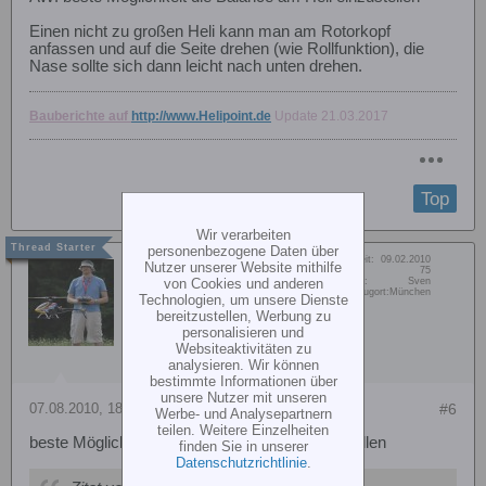
Einen nicht zu großen Heli kann man am Rotorkopf
anfassen und auf die Seite drehen (wie Rollfunktion), die
Nase sollte sich dann leicht nach unten drehen.
Bauberichte auf
http://www.Helipoint.de
Update 21.03.2017
Top
Wir verarbeiten
personenbezogene Daten über
Dabei seit:
09.02.2010
Nutzer unserer Website mithilfe
Moemmel
Beiträge:
75
von Cookies und anderen
Vorname:
Sven
Member
Wohn/Flugort:
München
Technologien, um unsere Dienste
bereitzustellen, Werbung zu
personalisieren und
Websiteaktivitäten zu
analysieren. Wir können
bestimmte Informationen über
unsere Nutzer mit unseren
07.08.2010, 18:01
#6
Werbe- und Analysepartnern
teilen. Weitere Einzelheiten
beste Möglichkeit die Balance am Heli einzustellen
finden Sie in unserer
Datenschutzrichtlinie
.