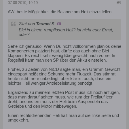
07.08.2010, 19:19
#9
AW: beste Möglichkeit die Balance am Heli einzustellen
Zitat von
Taumel S.
Blei in einem rumpflosen Heli? Ist nicht euer Ernst,
oder?
Sehe ich genauso. Wenn Du nicht vollkommen planlos deine
Komponenten platziert hast, dürfte das auch ohne Blei
klappen. Es reicht sehr wenig ßbergewicht nach vorne. Im
Regelfall kann man den SP über den Akku einstellen.
Früher, zu Zeiten von NiCD sagte man, ein Gramm Gewicht
eingespart heißt eine Sekunde mehr Flugzeit. Das stimmt
heute nicht mehr unbedingt, aber klar ist auch, dass ein
leichter Heli weniger Antriebsleistung benötigt
Ergänzend zu meinem letzten Post muss ich noch anfügen,
dass man darauf achten muss, wie rum der Freilauf leer
dreht, ansonsten muss der Heli beim Auspendeln das
Getriebe und den Motor mitbewegen.
Einen rechtsdrehenden Heli hält man auf die linke Seite und
umgekehrt.