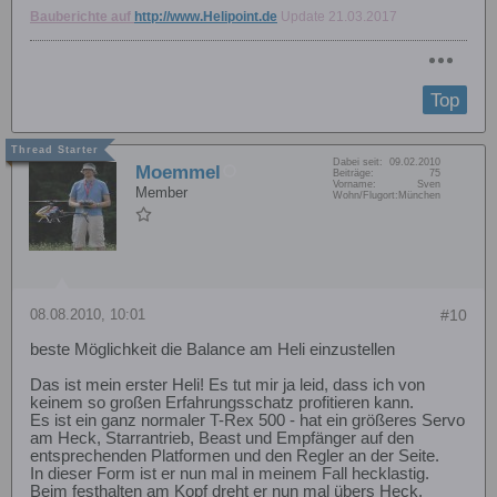
Bauberichte auf
http://www.Helipoint.de
Update 21.03.2017
Top
Dabei seit:
09.02.2010
Moemmel
Beiträge:
75
Vorname:
Sven
Member
Wohn/Flugort:
München
08.08.2010, 10:01
#10
beste Möglichkeit die Balance am Heli einzustellen
Das ist mein erster Heli! Es tut mir ja leid, dass ich von
keinem so großen Erfahrungsschatz profitieren kann.
Es ist ein ganz normaler T-Rex 500 - hat ein größeres Servo
am Heck, Starrantrieb, Beast und Empfänger auf den
entsprechenden Platformen und den Regler an der Seite.
In dieser Form ist er nun mal in meinem Fall hecklastig.
Beim festhalten am Kopf dreht er nun mal übers Heck.