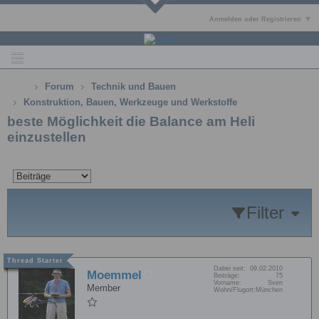
Anmelden oder Registrieren
Forum
Technik und Bauen
Konstruktion, Bauen, Werkzeuge und Werkstoffe
beste Möglichkeit die Balance am Heli
einzustellen
Filter
Dabei seit:
09.02.2010
Moemmel
Beiträge:
75
Vorname:
Sven
Member
Wohn/Flugort:
München