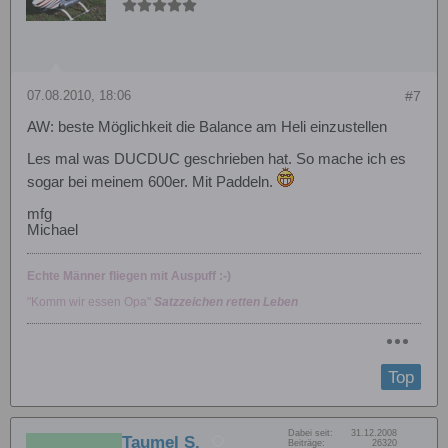
07.08.2010, 18:06
#7
AW: beste Möglichkeit die Balance am Heli einzustellen
Les mal was DUCDUC geschrieben hat. So mache ich es
sogar bei meinem 600er. Mit Paddeln.
mfg
Michael
Echte Männer fliegen mit Auspuff :-)
"Komm wir essen Opa"
Satzzeichen retten Leben
Top
Dabei seit:
31.12.2008
Taumel S.
Beiträge:
26320