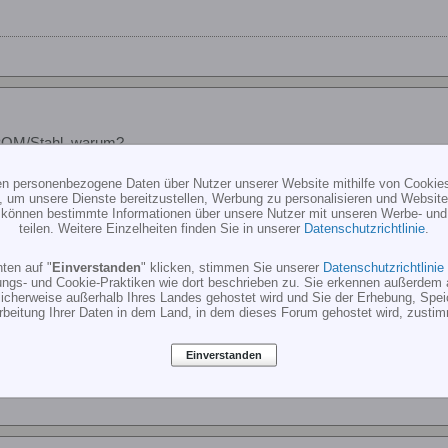
POM/Stahl, warum?
ten personenbezogene Daten über Nutzer unserer Website mithilfe von Cookie
, um unsere Dienste bereitzustellen, Werbung zu personalisieren und Websitea
n neigen gerne zum "fressen" deshalb werden immer unterschiedliche 
r können bestimmte Informationen über unsere Nutzer mit unseren Werbe- und
teilen. Weitere Einzelheiten finden Sie in unserer
Datenschutzrichtlinie
.
nation Motor (klein) Hauptzahnrad (groß) das kleine Ritzel ca. 10-1
 das kleine Ritzel aus dem härteren Material gefertigt.
ten auf "
Einverstanden
" klicken, stimmen Sie unserer
Datenschutzrichtlinie
ungs- und Cookie-Praktiken wie dort beschrieben zu. Sie erkennen außerdem 
 kleinen Zahnrad viel höhere Kräfte.
cherweise außerhalb Ihres Landes gehostet wird und Sie der Erhebung, Spe
rbeitung Ihrer Daten in dem Land, in dem dieses Forum gehostet wird, zusti
Einverstanden