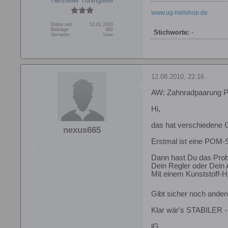
Hersteller Tuningteile
www.ug-helishop.de
Dabei seit:
12.01.2003
Beiträge:
482
Stichworte:
-
Vorname:
Uwe
12.08.2010, 22:16
AW: Zahnradpaarung 
Hi,
das hat verschiedene 
nexus665
Erstmal ist eine POM-S
Dann hast Du das Probl
Dein Regler oder Dein 
Mit einem Kunststoff-H
Gibt sicher noch ander
Klar wär's STABILER - a
lG,