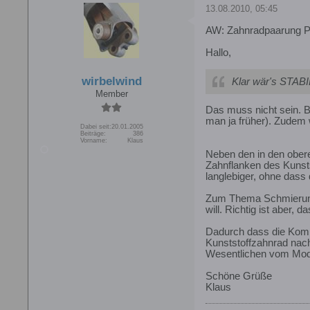
13.08.2010, 05:45
AW: Zahnradpaarung 
Hallo,
wirbelwind
Klar wär's STABI
Member
Das muss nicht sein. Be
man ja früher). Zudem 
Dabei seit:
20.01.2005
Beiträge:
386
Vorname:
Klaus
Neben den in den ober
Zahnflanken des Kunsts
langlebiger, ohne dass 
Zum Thema Schmierung 
will. Richtig ist aber
Dadurch dass die Kombi
Kunststoffzahnrad nach
Wesentlichen vom Modu
Schöne Grüße
Klaus