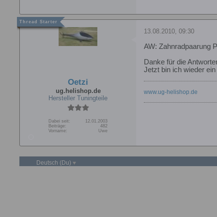
13.08.2010, 09:30
AW: Zahnradpaarung 
Danke für die Antworte
Jetzt bin ich wieder ei
Oetzi
ug.helishop.de
www.ug-helishop.de
Hersteller Tuningteile
Dabei seit:
12.01.2003
Beiträge:
482
Vorname:
Uwe
Deutsch (Du)