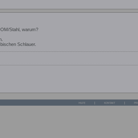
POM/Stahl, warum?
n.
n bischen Schlauer.
HILFE
KONTAKT
PR