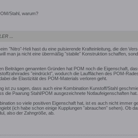
POM/Stahl, warum?
LER ...
im "Nitro"-Heli hast du eine pulsierende Krafteinleitung, die den Vers
will man ja nicht eine übermäßig "stabile" Konstruktion schaffen, son
en Beiträgen genannten Gründen hat POM noch die Eigenschaft, dass 
toffzahnrades "eindrückt", wodurch die Laufflächen des POM-Rades 
dabei die Elastizität des POM-Materials verloren geht.
ist zu sagen, dass auch eine Kombination Kunstoff/Stahl geschmie
, dass die Paarung Stahl/POM ausgezeichnete Notlaufeigenschaften hat.
nation so viele positiven Eigenschaft hat, ist es auch nicht immer 
giebt (ich habe schon einige Kupplungen "abrauchen" sehen). Ob das
l, also der Zahngröße, ab.