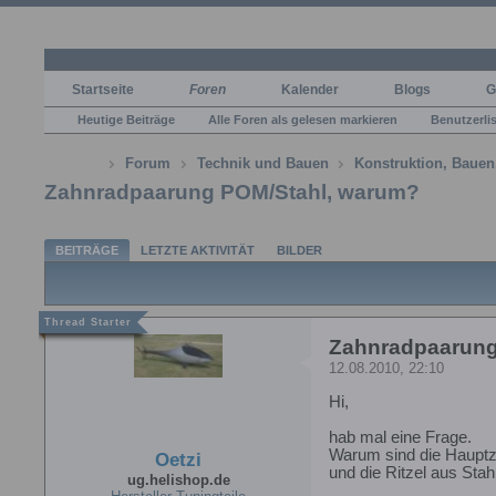
Startseite
Foren
Kalender
Blogs
G
Heutige Beiträge
Alle Foren als gelesen markieren
Benutzerli
Forum
Technik und Bauen
Konstruktion, Bauen
Zahnradpaarung POM/Stahl, warum?
BEITRÄGE
LETZTE AKTIVITÄT
BILDER
Zahnradpaarung
12.08.2010, 22:10
Hi,
hab mal eine Frage.
Warum sind die Hauptz
Oetzi
und die Ritzel aus Sta
ug.helishop.de