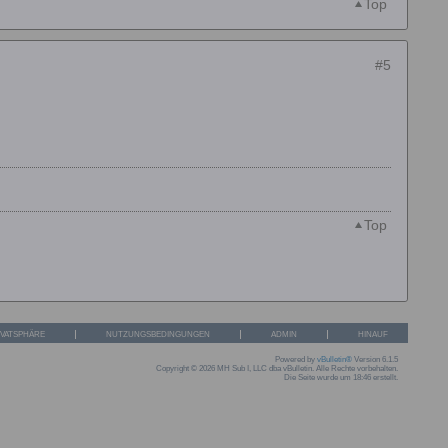
Top
#5
Top
IVATSPHÄRE
NUTZUNGSBEDINGUNGEN
ADMIN
HINAUF
Powered by
vBulletin®
Version 6.1.5
Copyright © 2026 MH Sub I, LLC dba vBulletin. Alle Rechte vorbehalten.
Die Seite wurde um 18:46 erstellt.