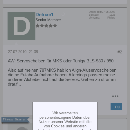
Dabei seit:
27.05.2008
Deluxe1
Beiträge:
1323
Vorname:
Philipp
Senior Member
27.07.2010, 21:39
#2
AW: Servoscheiben für MKS oder Tunigy BLS-980 / 950
Also auf meinen 787MKS hab ich Align-Aluservoscheiben,
die ne Futaba Aufnahme haben. Allerdings passen meine
anderen Aluhebel nicht auf die Servos. Gehen zu stramm
drauf...
Top
Wir verarbeiten
personenbezogene Daten über
Nutzer unserer Website mithilfe
fx4444
von Cookies und anderen