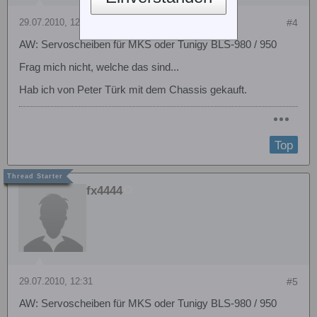
29.07.2010, 12:02
#4
AW: Servoscheiben für MKS oder Tunigy BLS-980 / 950
Frag mich nicht, welche das sind...
Hab ich von Peter Türk mit dem Chassis gekauft.
Top
fx4444
29.07.2010, 12:31
#5
AW: Servoscheiben für MKS oder Tunigy BLS-980 / 950