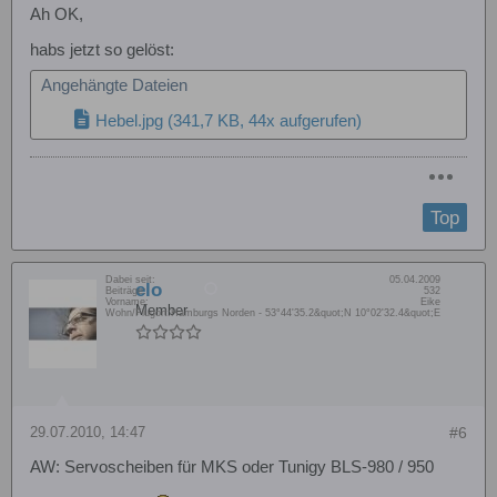
Ah OK,
habs jetzt so gelöst:
Angehängte Dateien
Hebel.jpg
(341,7 KB, 44x aufgerufen)
Top
Dabei seit:
05.04.2009
elo
Beiträge:
532
Vorname:
Eike
Member
Wohn/Flugort:
Hamburgs Norden - 53°44'35.2&quot;N 10°02'32.4&quot;E
29.07.2010, 14:47
#6
AW: Servoscheiben für MKS oder Tunigy BLS-980 / 950