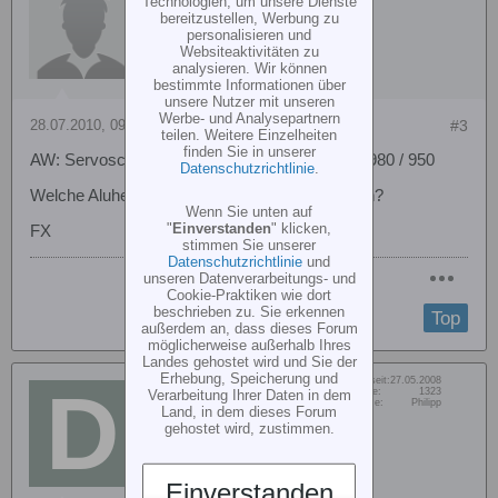
Technologien, um unsere Dienste
bereitzustellen, Werbung zu
personalisieren und
Websiteaktivitäten zu
analysieren. Wir können
bestimmte Informationen über
unsere Nutzer mit unseren
Werbe- und Analysepartnern
28.07.2010, 09:23
#3
teilen. Weitere Einzelheiten
finden Sie in unserer
AW: Servoscheiben für MKS oder Tunigy BLS-980 / 950
Datenschutzrichtlinie
.
Welche Aluhebel hast du versucht zu montieren?
Wenn Sie unten auf
"
Einverstanden
" klicken,
FX
stimmen Sie unserer
Datenschutzrichtlinie
und
unseren Datenverarbeitungs- und
Cookie-Praktiken wie dort
beschrieben zu. Sie erkennen
Top
außerdem an, dass dieses Forum
möglicherweise außerhalb Ihres
Landes gehostet wird und Sie der
Erhebung, Speicherung und
Dabei seit:
27.05.2008
Deluxe1
Beiträge:
1323
Verarbeitung Ihrer Daten in dem
Vorname:
Philipp
Senior Member
Land, in dem dieses Forum
gehostet wird, zustimmen.
Einverstanden