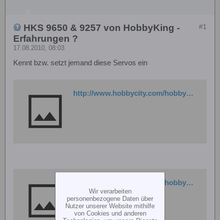
HKS 9650 & 9257 von HobbyKing -
#1
Erfahrungen ?
17.08.2010, 08:03
Kennt bzw. setzt jemand diese Servos ein
http://www.hobbycity.com/hobbycity/store/uh_viewItem.asp?idproduct=13422
http://www.hobbycity.com/hobbycity/store/uh_viewItem.asp?idproduct=13421
Wir verarbeiten
personenbezogene Daten über
Nutzer unserer Website mithilfe
von Cookies und anderen