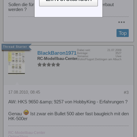
Sollen die für die HK500/Align Trex-500 Serie verbaut
werden ?
Top
Dabei seit:
21.07.2009
BlackBaron1971
Beiträge:
3527
Vorname:
Uwe
RC-Modellbau-Center
Wohn/Flugort:
Dettingen am Albuch
17.08.2010, 08:45
#3
AW: HKS 9650 &amp; 9257 von HobbyKing - Erfahrungen ?
Genau
Ist zwar ein Bullet 500 aber fast baugleich mit den
HK-500er
RC-Modellbau-Center
OnlineShop