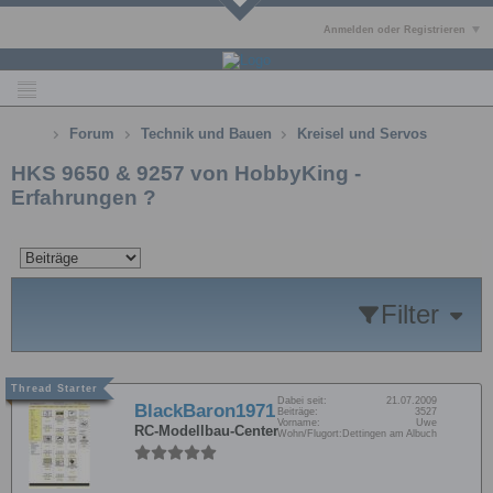
Anmelden oder Registrieren
Forum
Technik und Bauen
Kreisel und Servos
HKS 9650 & 9257 von HobbyKing -
Erfahrungen ?
Filter
Dabei seit:
21.07.2009
BlackBaron1971
Beiträge:
3527
Vorname:
Uwe
RC-Modellbau-Center
Wohn/Flugort:
Dettingen am Albuch