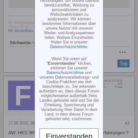
Technologien, um unsere Dienste
bereitzustellen, Werbung zu
personalisieren und
Websiteaktivitäten zu
analysieren. Wir können
RC-Modellbau-Center
bestimmte Informationen über
OnlineShop
unsere Nutzer mit unseren
RC-Modellbau-Center
Werbe- und Analysepartnern
teilen. Weitere Einzelheiten
finden Sie in unserer
Stichworte:
hk-500
,
servo
,
t-rex 500
Datenschutzrichtlinie
.
Wenn Sie unten auf
Top
"
Einverstanden
" klicken,
stimmen Sie unserer
Datenschutzrichtlinie
und
unseren Datenverarbeitungs- und
Dabei seit:
04.07.2010
Cookie-Praktiken wie dort
frank.wagner
Beiträge:
370
beschrieben zu. Sie erkennen
Vorname:
Frank
Member
außerdem an, dass dieses Forum
möglicherweise außerhalb Ihres
Landes gehostet wird und Sie der
Erhebung, Speicherung und
Verarbeitung Ihrer Daten in dem
Land, in dem dieses Forum
gehostet wird, zustimmen.
17.08.2010, 08:16
#2
AW: HKS 9650 &amp; 9257 von HobbyKing - Erfahrungen ?
Einverstanden