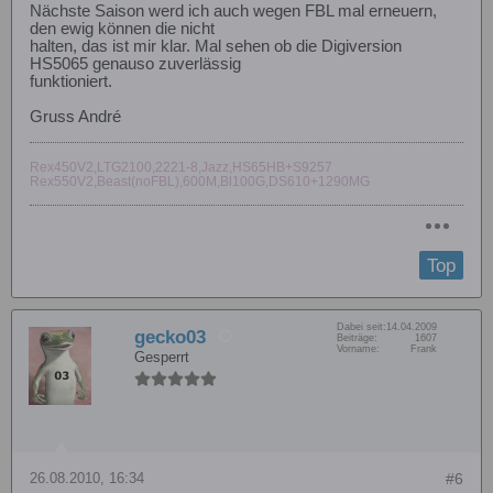
Nächste Saison werd ich auch wegen FBL mal erneuern,
den ewig können die nicht
halten, das ist mir klar. Mal sehen ob die Digiversion
HS5065 genauso zuverlässig
funktioniert.
Gruss André
Rex450V2,LTG2100,2221-8,Jazz,HS65HB+S9257
Rex550V2,Beast(noFBL),600M,Bl100G,DS610+1290MG
Top
Dabei seit:
14.04.2009
gecko03
Beiträge:
1607
Vorname:
Frank
Gesperrt
26.08.2010, 16:34
#6