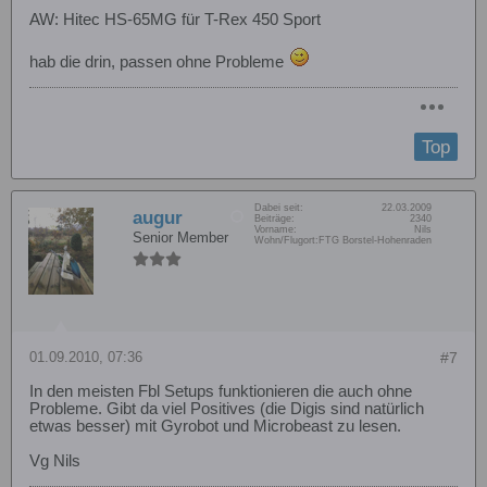
AW: Hitec HS-65MG für T-Rex 450 Sport
hab die drin, passen ohne Probleme
Top
Dabei seit:
22.03.2009
augur
Beiträge:
2340
Vorname:
Nils
Senior Member
Wohn/Flugort:
FTG Borstel-Hohenraden
01.09.2010, 07:36
#7
In den meisten Fbl Setups funktionieren die auch ohne
Probleme. Gibt da viel Positives (die Digis sind natürlich
etwas besser) mit Gyrobot und Microbeast zu lesen.
Vg Nils