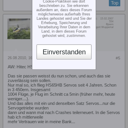
Cookie-Praktiken wie dort
Top
beschrieben zu. Sie erkennen
außerdem an, dass dieses Forum
möglicherweise außerhalb Ihres
Landes gehostet wird und Sie der
Dabei seit:
15.02.2007
Ainag
Beiträge:
554
Erhebung, Speicherung und
Vorname:
Bjoern
Member
Verarbeitung Ihrer Daten in dem
Wohn/Flugort:
Wuppertal
Land, in dem dieses Forum
gehostet wird, zustimmen.
Einverstanden
26.08.2010, 16:28
#5
AW: Hitec HS-65MG für T-Rex 450 Sport
Das sie passen weisst du nun schon, und auch das sie
zuverlässig sein sollen.
Nur mal so, ich flieg HS65HB Servos seit 4 Jahren. Schon
in 3 450ern. Insgesamt
1004 Flüge, je Flug im Schnitt ca 5min (früher mehr, heute
weniger....).
Und das alles mit ein und denselben Satz Servos...nur die
Servogetriebe wurden
dann und wann mal nach Crashes teilerneuert. In die Servos
hab ich mittlerweile
mehr Vertrauen wie in meine Bank...